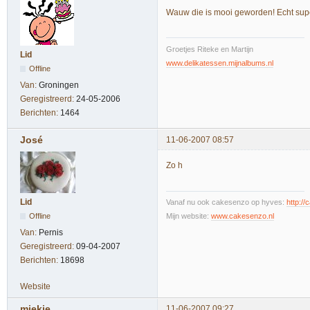
Wauw die is mooi geworden! Echt sup
Groetjes Riteke en Martijn
Lid
www.delikatessen.mijnalbums.nl
Offline
Van:
Groningen
Geregistreerd:
24-05-2006
Berichten:
1464
José
11-06-2007 08:57
Zo h
Lid
Vanaf nu ook cakesenzo op hyves:
http:/
Offline
Mijn website:
www.cakesenzo.nl
Van:
Pernis
Geregistreerd:
09-04-2007
Berichten:
18698
Website
miekje
11-06-2007 09:27