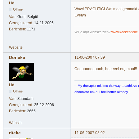
Lid
Waw! PRACHTIG! Wat mooi gemaakt ze
Offline
Evelyn
Van:
Gent, België
Geregistreerd:
14-11-2006
Berichten:
1171
Wil je mijn website zien?
www.koekentiene.
Website
Dorieke
11-06-2007 07:39
Ooooooooooooh, heeeeel erg mooi!!
Lid
- My therapist told me the way to achieve tr
Offline
chocolate cake. I feel better already -
Van:
Zaandam
Geregistreerd:
25-12-2006
Berichten:
2665
Website
riteke
11-06-2007 08:02