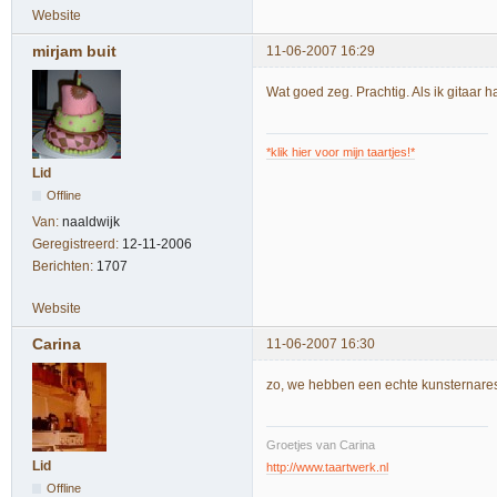
Website
mirjam buit
11-06-2007 16:29
Wat goed zeg. Prachtig. Als ik gitaar
*klik hier voor mijn taartjes!*
Lid
Offline
Van:
naaldwijk
Geregistreerd:
12-11-2006
Berichten:
1707
Website
Carina
11-06-2007 16:30
zo, we hebben een echte kunsternares
Groetjes van Carina
Lid
http://www.taartwerk.nl
Offline