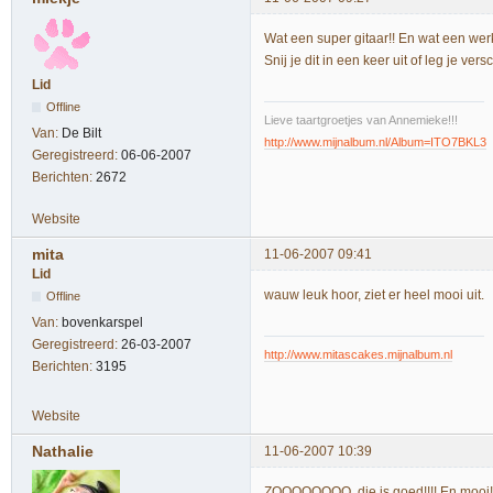
Wat een super gitaar!! En wat een werk
Snij je dit in een keer uit of leg je v
Lid
Offline
Lieve taartgroetjes van Annemieke!!!
Van:
De Bilt
http://www.mijnalbum.nl/Album=ITO7BKL3
Geregistreerd:
06-06-2007
Berichten:
2672
Website
mita
11-06-2007 09:41
Lid
wauw leuk hoor, ziet er heel mooi uit.
Offline
Van:
bovenkarspel
Geregistreerd:
26-03-2007
http://www.mitascakes.mijnalbum.nl
Berichten:
3195
Website
Nathalie
11-06-2007 10:39
ZOOOOOOOO, die is goed!!!! En mooi!