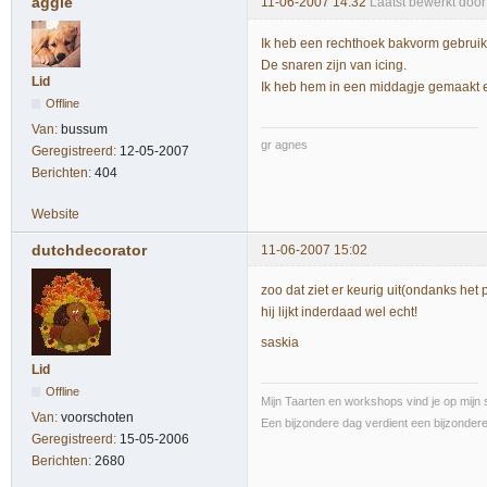
aggie
11-06-2007 14:32
Laatst bewerkt door
Ik heb een rechthoek bakvorm gebruikt
De snaren zijn van icing.
Lid
Ik heb hem in een middagje gemaakt en
Offline
Van:
bussum
gr agnes
Geregistreerd:
12-05-2007
Berichten:
404
Website
dutchdecorator
11-06-2007 15:02
zoo dat ziet er keurig uit(ondanks het 
hij lijkt inderdaad wel echt!
saskia
Lid
Offline
Mijn Taarten en workshops vind je op mijn s
Van:
voorschoten
Een bijzondere dag verdient een bijzondere 
Geregistreerd:
15-05-2006
Berichten:
2680