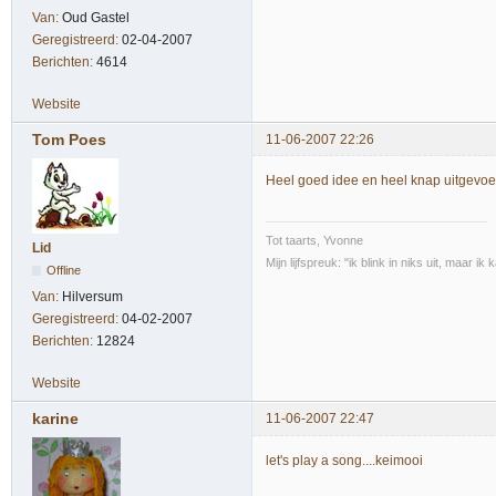
Van:
Oud Gastel
Geregistreerd:
02-04-2007
Berichten:
4614
Website
Tom Poes
11-06-2007 22:26
Heel goed idee en heel knap uitgevoer
Tot taarts, Yvonne
Lid
Mijn lijfspreuk: "ik blink in niks uit, maar i
Offline
Van:
Hilversum
Geregistreerd:
04-02-2007
Berichten:
12824
Website
karine
11-06-2007 22:47
let's play a song....keimooi