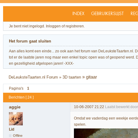
INDEX
GEBRUIKERSLIJST
REG
Je bent niet ingelogd.
Inloggen of registreren.
Het forum gaat sluiten
Aan alles komt een einde... zo ook aan het forum van DeLeuksteTaarten.nl. 
tot er de laatste jaren nog maar een enkel topic open was of geopend werd. Dit l
en gezelligheid afgelopen jaren! -XXX-
»
gitaar
DeLeuksteTaarten.nl Forum
»
3D taarten
Pagina's
1
Berichten [ 24 ]
aggie
10-06-2007 21:22
Laatst bewerkt doo
Omdat we vaderdag een weekje eerder 
spelen.
Lid
Offline