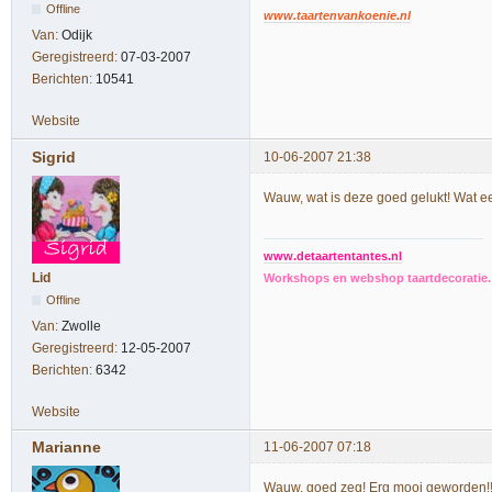
Offline
www.taartenvankoenie.nl
Van:
Odijk
Geregistreerd:
07-03-2007
Berichten:
10541
Website
Sigrid
10-06-2007 21:38
Wauw, wat is deze goed gelukt! Wat e
www.detaartentantes.nl
Lid
Workshops en webshop taartdecoratie. 
Offline
Van:
Zwolle
Geregistreerd:
12-05-2007
Berichten:
6342
Website
Marianne
11-06-2007 07:18
Wauw, goed zeg! Erg mooi geworden!