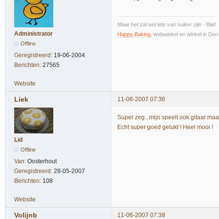
Maar het zal wel iets van suiker zijn
- Bløf
Administrator
Happy Baking
, webwinkel en winkel in De
Offline
Geregistreerd:
19-06-2004
Berichten:
27565
Website
Liek
11-06-2007 07:36
Super zeg.. mijn speelt ook gitaar maar
Echt super goed gelukt ! Heel mooi !
Lid
Offline
Van:
Oosterhout
Geregistreerd:
28-05-2007
Berichten:
108
Website
Volijnb
11-06-2007 07:38