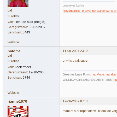
groetekes karine
Lid
*Tovertaartjes: ik tover het taartje van je 
Offline
Van:
Herk-de-stad (België)
Geregistreerd:
03-02-2007
Berichten:
3443
Website
paloma
11-06-2007 23:08
Lid
onwijs gaaf, super
Offline
Van:
Zoetermeer
Geregistreerd:
12-10-2006
Groetjes Lupe
Foto's
http://lupe.haaralbum
Berichten:
6744
WINKEL/WORKSHOPS/ZOETERMEER
ht
Website
rianne1970
12-06-2007 07:33
manlief hier ropet die wil ik ook de vol