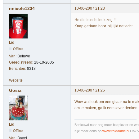
nnicole1234
10-06-2007 21:23
He die is echt leuk zeg !!!!
Knap gedaan hoor..hij lijkt net echt.
Lid
Offline
Van:
Betuwe
Geregistreerd:
28-10-2005
Berichten:
8313
Website
Gosia
10-06-2007 21:26
Wow wat leuk om een gitaar na te maken
om te maken, ga ik eens over denken.
Lid
Benieuwd naar nog meer bakplezier en wor
Offline
Kijk maar eens op
www.traktaartie.nl
Ook v
Van:
Bavel