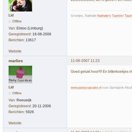
Lid
Groetjes, Nathalie
Nathalie's Taarten
/
Taar
Offline
Van:
Elsloo (Limburg)
Geregistreerd:
18-08-2006
Berichten:
13617
Website
marlies
11-06-2007 11:23
Goed gelukt hoor!!!! En bitterkoekj
Lid
www.partycupcake.nl
voor Springerle Moul
Offline
Van:
Reeuwijk
Geregistreerd:
20-11-2006
Berichten:
5926
Website