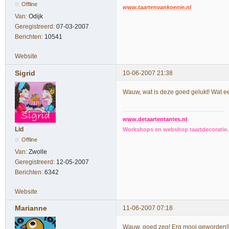
Offline
www.taartenvankoenie.nl
Van:
Odijk
Geregistreerd:
07-03-2007
Berichten:
10541
Website
Sigrid
10-06-2007 21:38
Wauw, wat is deze goed gelukt! Wat e
www.detaartentantes.nl
Lid
Workshops en webshop taartdecoratie. 
Offline
Van:
Zwolle
Geregistreerd:
12-05-2007
Berichten:
6342
Website
Marianne
11-06-2007 07:18
Wauw, goed zeg! Erg mooi geworden!