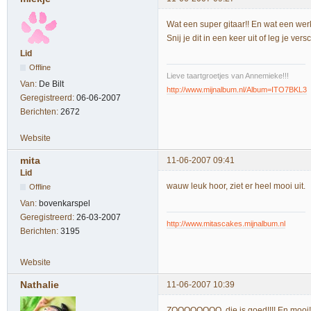
Wat een super gitaar!! En wat een werk
Snij je dit in een keer uit of leg je v
Lid
Offline
Lieve taartgroetjes van Annemieke!!!
Van:
De Bilt
http://www.mijnalbum.nl/Album=ITO7BKL3
Geregistreerd:
06-06-2007
Berichten:
2672
Website
mita
11-06-2007 09:41
Lid
wauw leuk hoor, ziet er heel mooi uit.
Offline
Van:
bovenkarspel
Geregistreerd:
26-03-2007
http://www.mitascakes.mijnalbum.nl
Berichten:
3195
Website
Nathalie
11-06-2007 10:39
ZOOOOOOOO, die is goed!!!! En mooi!