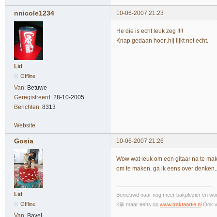
nnicole1234
10-06-2007 21:23
He die is echt leuk zeg !!!!
Knap gedaan hoor..hij lijkt net echt.
Lid
Offline
Van:
Betuwe
Geregistreerd:
28-10-2005
Berichten:
8313
Website
Gosia
10-06-2007 21:26
Wow wat leuk om een gitaar na te maken
om te maken, ga ik eens over denken.
Lid
Benieuwd naar nog meer bakplezier en wor
Offline
Kijk maar eens op
www.traktaartie.nl
Ook v
Van:
Bavel