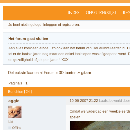
INDEX
GEBRUIKERSLIJST
REG
Je bent niet ingelogd.
Inloggen of registreren.
Het forum gaat sluiten
Aan alles komt een einde... zo ook aan het forum van DeLeuksteTaarten.nl. 
tot er de laatste jaren nog maar een enkel topic open was of geopend werd. Dit l
en gezelligheid afgelopen jaren! -XXX-
»
gitaar
DeLeuksteTaarten.nl Forum
»
3D taarten
Pagina's
1
Berichten [ 24 ]
aggie
10-06-2007 21:22
Laatst bewerkt doo
Omdat we vaderdag een weekje eerder 
spelen.
Lid
Offline