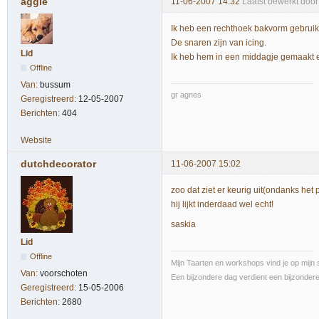
aggie
11-06-2007 14:32
Laatst bewerkt door
Ik heb een rechthoek bakvorm gebruikt
De snaren zijn van icing.
Lid
Ik heb hem in een middagje gemaakt en
Offline
Van:
bussum
gr agnes
Geregistreerd:
12-05-2007
Berichten:
404
Website
dutchdecorator
11-06-2007 15:02
zoo dat ziet er keurig uit(ondanks het 
hij lijkt inderdaad wel echt!
saskia
Lid
Offline
Mijn Taarten en workshops vind je op mijn s
Van:
voorschoten
Een bijzondere dag verdient een bijzondere 
Geregistreerd:
15-05-2006
Berichten:
2680