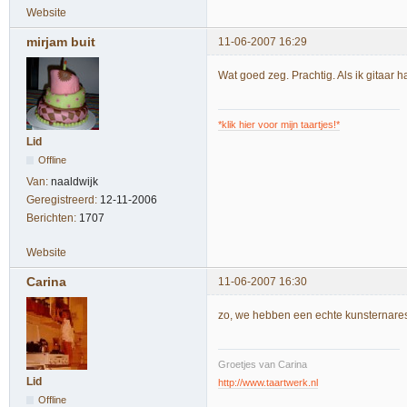
Website
mirjam buit
11-06-2007 16:29
Wat goed zeg. Prachtig. Als ik gitaar
*klik hier voor mijn taartjes!*
Lid
Offline
Van:
naaldwijk
Geregistreerd:
12-11-2006
Berichten:
1707
Website
Carina
11-06-2007 16:30
zo, we hebben een echte kunsternares
Groetjes van Carina
Lid
http://www.taartwerk.nl
Offline