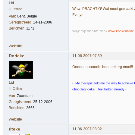
Lid
Waw! PRACHTIG! Wat mooi gemaakt ze
Offline
Evelyn
Van:
Gent, België
Geregistreerd:
14-11-2006
Berichten:
1171
Wil je mijn website zien?
www.koekentiene.
Website
Dorieke
11-06-2007 07:39
Ooooooooooooh, heeeeel erg mooi!!
Lid
- My therapist told me the way to achieve tr
Offline
chocolate cake. I feel better already -
Van:
Zaandam
Geregistreerd:
25-12-2006
Berichten:
2665
Website
riteke
11-06-2007 08:02