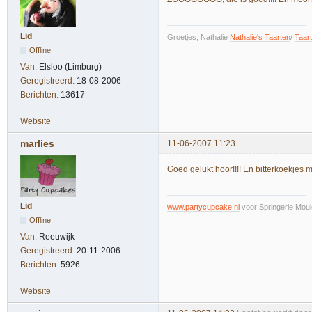
Lid
Groetjes, Nathalie
Nathalie's Taarten
/
Taar
Offline
Van:
Elsloo (Limburg)
Geregistreerd:
18-08-2006
Berichten:
13617
Website
marlies
11-06-2007 11:23
Goed gelukt hoor!!!! En bitterkoekj
Lid
www.partycupcake.nl
voor Springerle Moul
Offline
Van:
Reeuwijk
Geregistreerd:
20-11-2006
Berichten:
5926
Website