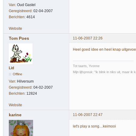
Van:
Oud Gastel
Geregistreerd:
02-04-2007
Berichten:
4614
Website
Tom Poes
11-06-2007 22:26
Heel goed idee en heel knap uitgevoer
Tot taarts, Yvonne
Lid
Mijn lijfspreuk: "ik blink in niks uit, maar i
Offline
Van:
Hilversum
Geregistreerd:
04-02-2007
Berichten:
12824
Website
karine
11-06-2007 22:47
let's play a song....keimooi