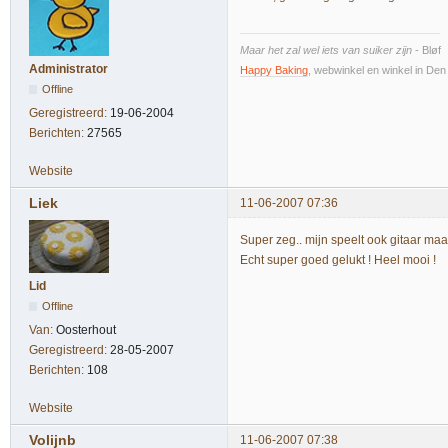
Maar het zal wel iets van suiker zijn
- Bløf
Administrator
Happy Baking
, webwinkel en winkel in De
Offline
Geregistreerd:
19-06-2004
Berichten:
27565
Website
Liek
11-06-2007 07:36
Super zeg.. mijn speelt ook gitaar maar
Echt super goed gelukt ! Heel mooi !
Lid
Offline
Van:
Oosterhout
Geregistreerd:
28-05-2007
Berichten:
108
Website
Volijnb
11-06-2007 07:38