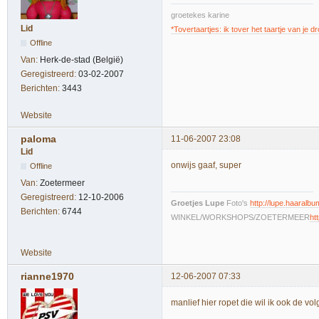
groetekes karine
Lid
*Tovertaartjes: ik tover het taartje van je 
Offline
Van:
Herk-de-stad (België)
Geregistreerd:
03-02-2007
Berichten:
3443
Website
paloma
11-06-2007 23:08
Lid
onwijs gaaf, super
Offline
Van:
Zoetermeer
Geregistreerd:
12-10-2006
Groetjes Lupe
Foto's
http://lupe.haaralbum
Berichten:
6744
WINKEL/WORKSHOPS/ZOETERMEER
ht
Website
rianne1970
12-06-2007 07:33
manlief hier ropet die wil ik ook de vol