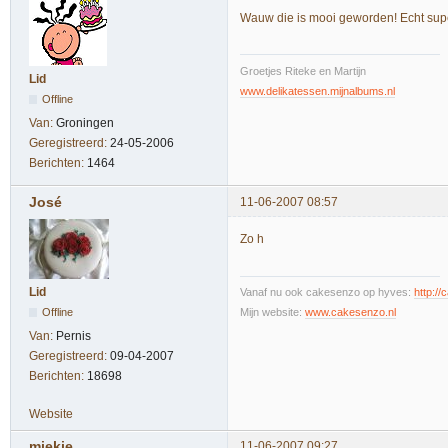
Wauw die is mooi geworden! Echt sup
Groetjes Riteke en Martijn
Lid
www.delikatessen.mijnalbums.nl
Offline
Van:
Groningen
Geregistreerd:
24-05-2006
Berichten:
1464
José
11-06-2007 08:57
Zo h
Lid
Vanaf nu ook cakesenzo op hyves:
http:/
Offline
Mijn website:
www.cakesenzo.nl
Van:
Pernis
Geregistreerd:
09-04-2007
Berichten:
18698
Website
miekje
11-06-2007 09:27