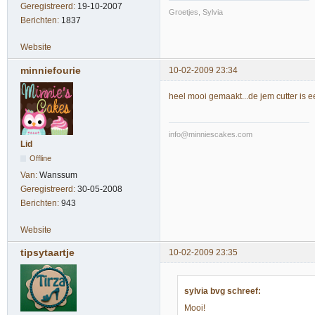
Geregistreerd:
19-10-2007
Groetjes, Sylvia
Berichten:
1837
Website
minniefourie
10-02-2009 23:34
heel mooi gemaakt...de jem cutter is e
info@minniescakes.com
Lid
Offline
Van:
Wanssum
Geregistreerd:
30-05-2008
Berichten:
943
Website
tipsytaartje
10-02-2009 23:35
sylvia bvg schreef:
Mooi!