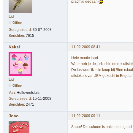
prachtig gedaan
Lid
Offline
Geregistreerd:
30-07-2008
Berichten:
7615
Keksi
11-02-2009 08:41
Hele mooie taart.
Waar heb je de jurk, shirt en rok uits
De tas weet ik is te koop bij Bien (sta
uitstekers van JEM gekocht in Engelan
Lid
Offline
Van:
Hellevoetsluis
Geregistreerd:
15-11-2008
Berichten:
2471
Joco
11-02-2009 09:11
Super! Die schoen is ontzettend goed 