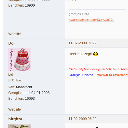
Berichten:
16906
groetjes Tirza
www.facebook.com/TaartvanTirs
Website
Do
11-02-2009 01:22
Heel leuk zeg!!!
"Het is altijd een feestje met elk Ti-Ta-Tove
Lid
Groetjes, Dolores...
www.ti-ta-tovertaart
Offline
Van:
Maastricht
Geregistreerd:
04-01-2008
Berichten:
16093
Website
birgitta
11-02-2009 06:29