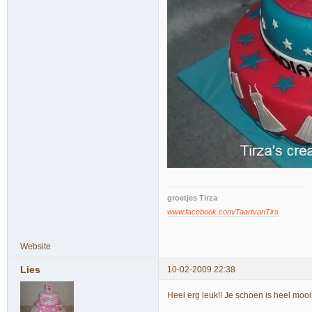
groetjes Tirza
www.facebook.com/TaartvanTirs
Website
Lies
10-02-2009 22:38
Heel erg leuk!! Je schoen is heel mooi