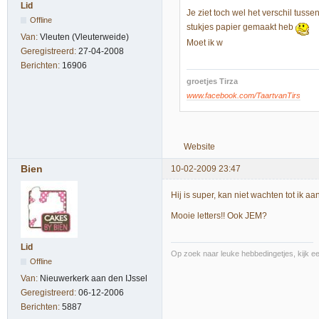
Lid
Je ziet toch wel het verschil tuss
Offline
stukjes papier gemaakt heb
Van:
Vleuten (Vleuterweide)
Moet ik w
Geregistreerd:
27-04-2008
Berichten:
16906
groetjes Tirza
www.facebook.com/TaartvanTirs
Website
Bien
10-02-2009 23:47
Hij is super, kan niet wachten tot ik 
Mooie letters!! Ook JEM?
Lid
Op zoek naar leuke hebbedingetjes, kijk een
Offline
Van:
Nieuwerkerk aan den IJssel
Geregistreerd:
06-12-2006
Berichten:
5887