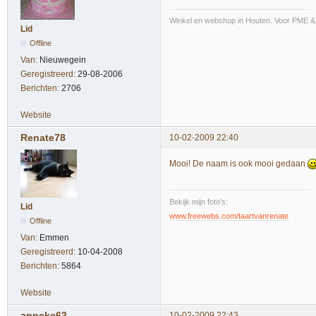
Winkel en webshop in Houten. Voor PME &
Lid
Offline
Van:
Nieuwegein
Geregistreerd:
29-08-2006
Berichten:
2706
Website
Renate78
10-02-2009 22:40
Mooi! De naam is ook mooi gedaan
Bekijk mijn foto's:
Lid
www.freewebs.com/taartvanrenate
Offline
Van:
Emmen
Geregistreerd:
10-04-2008
Berichten:
5864
Website
anneke63
10-02-2009 22:43