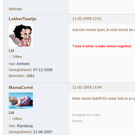
Website
LekkerTaartje
11-02-2009 13:41
wat een mooie taart, ik vind vooral de 
'I love it when a cake comes together'
Lid
Offline
Van:
Arnhem
Geregistreerd:
07-12-2008
Berichten:
1661
MamaCorné
11-02-2009 14:44
Hele mooie taart!!! En waar heb je z
Lid
Knuppels en rusjes,
Offline
Kirsten
Van:
Rijnsburg
Geregistreerd:
21-06-2007