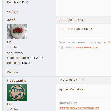
Berichten:
1154
Website
José
11-02-2009 15:06
Het is een plaatje Tirza!!
Lid
Vanaf nu ook cakesenzo op hyves:
http:/
Offline
Mijn website:
www.cakesenzo.nl
Van:
Pernis
Geregistreerd:
09-04-2007
Berichten:
18698
Website
tipsytaartje
11-02-2009 15:17
[quote=MamaCorn
groetjes Tirza
Lid
www.facebook.com/TaartvanTirs
Offline