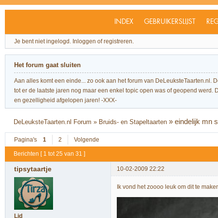
INDEX
GEBRUIKERSLIJST
REG
Je bent niet ingelogd.
Inloggen of registreren.
Het forum gaat sluiten
Aan alles komt een einde... zo ook aan het forum van DeLeuksteTaarten.nl. 
tot er de laatste jaren nog maar een enkel topic open was of geopend werd. Dit l
en gezelligheid afgelopen jaren! -XXX-
»
eindelijk mn 
DeLeuksteTaarten.nl Forum
»
Bruids- en Stapeltaarten
Pagina's
1
2
Volgende
Berichten [ 1 tot 25 van 31 ]
tipsytaartje
10-02-2009 22:22
Ik vond het zoooo leuk om dit te maken
Lid