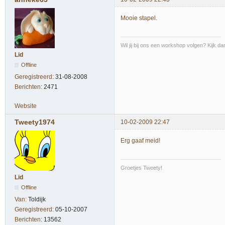
Mooie stapel.
Wil jij bij ons een workshop volgen? Kijk d
Lid
Offline
Geregistreerd:
31-08-2008
Berichten:
2471
Website
Tweety1974
10-02-2009 22:47
Erg gaaf meid!
Groetjes Tweety!
Lid
Offline
Van:
Toldijk
Geregistreerd:
05-10-2007
Berichten:
13562