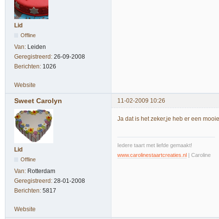
Lid
Offline
Van:
Leiden
Geregistreerd:
26-09-2008
Berichten:
1026
Website
Sweet Carolyn
11-02-2009 10:26
Ja dat is het zeker,je heb er een moo
Iedere taart met liefde gemaakt!
Lid
www.carolinestaartcreaties.nl
| Caroline
Offline
Van:
Rotterdam
Geregistreerd:
28-01-2008
Berichten:
5817
Website