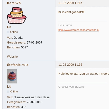
Karen75
11-02-2009 11:15
hij is echt gaaaaffff!!!
Liefs Karen
Lid
http://www.karenscakecreations.nl
Offline
Van:
Gouda
Geregistreerd:
27-07-2007
Berichten:
5097
Website
Stefanie.mila
11-02-2009 11:15
Hele leuke taart zeg en wat een mooie
Lid
Groetjes van Stefanie
Offline
Van:
Nieuwerkerk aan den IJssel
Geregistreerd:
26-09-2008
Berichten:
385