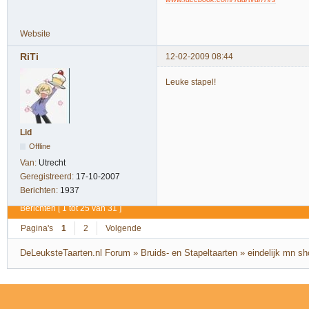
Website
RiTi
12-02-2009 08:44
Leuke stapel!
Lid
Offline
Van:
Utrecht
Geregistreerd:
17-10-2007
Berichten:
1937
Berichten [ 1 tot 25 van 31 ]
Pagina's
1
2
Volgende
DeLeuksteTaarten.nl Forum
»
Bruids- en Stapeltaarten
»
eindelijk mn s