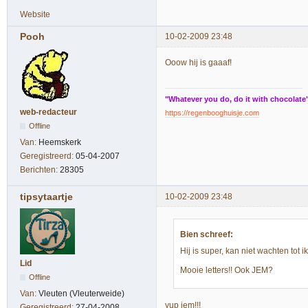
Website
Pooh
10-02-2009 23:48
Ooow hij is gaaaf!
"Whatever you do, do it with chocolate
web-redacteur
https://regenbooghuisje.com
Offline
Van:
Heemskerk
Geregistreerd:
05-04-2007
Berichten:
28305
tipsytaartje
10-02-2009 23:48
Bien schreef:
Hij is super, kan niet wachten tot
Lid
Mooie letters!! Ook JEM?
Offline
Van:
Vleuten (Vleuterweide)
yup jem!!!
Geregistreerd:
27-04-2008