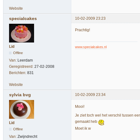
Website
specialcakes
10-02-2009 23:23
Prachtig!
Lid
www.specialcakes.nl
Offline
Van:
Leerdam
Geregistreerd:
27-02-2008
Berichten:
831
Website
sylvia bvg
10-02-2009 23:34
Mooi!
Je ziet toch wel het verschil tussen e
gemaakt heb
Lid
Moet ik w
Offline
Van:
Zwijndrecht