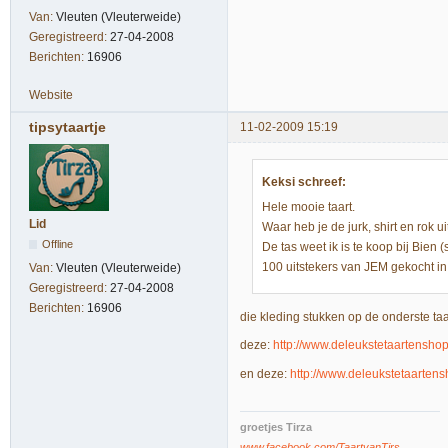
Van:
Vleuten (Vleuterweide)
Geregistreerd:
27-04-2008
Berichten:
16906
Website
tipsytaartje
11-02-2009 15:19
Keksi schreef:
Hele mooie taart.
Lid
Waar heb je de jurk, shirt en rok 
Offline
De tas weet ik is te koop bij Bien 
100 uitstekers van JEM gekocht in
Van:
Vleuten (Vleuterweide)
Geregistreerd:
27-04-2008
Berichten:
16906
die kleding stukken op de onderste ta
deze:
http://www.deleukstetaartensho
en deze:
http://www.deleukstetaarten
groetjes Tirza
www.facebook.com/TaartvanTirs