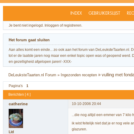
INDEX
GEBRUIKERSLIJST
REG
Je bent niet ingelogd.
Inloggen of registreren.
Het forum gaat sluiten
Aan alles komt een einde... zo ook aan het forum van DeLeuksteTaarten.nl. 
tot er de laatste jaren nog maar een enkel topic open was of geopend werd. Dit l
en gezelligheid afgelopen jaren! -XXX-
»
vulling met fonda
DeLeuksteTaarten.nl Forum
»
Ingezonden recepten
Pagina's
1
Berichten [ 4 ]
catherine
10-10-2006 20:44
...die nog altijd een emmer van 7 kilo 
ik wist feitelijk niet dat je er nog v
glazuren.
Lid