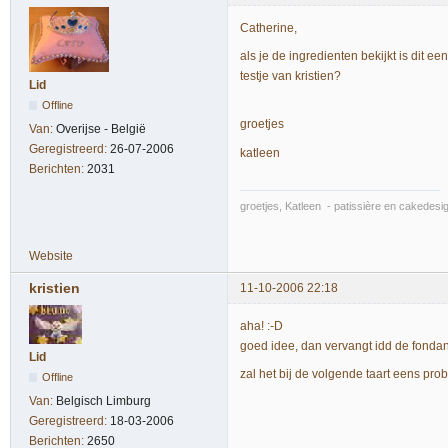
Catherine,
als je de ingredienten bekijkt is dit 
testje van kristien?
Lid
Offline
groetjes
Van:
Overijse - België
Geregistreerd:
26-07-2006
katleen
Berichten:
2031
groetjes, Katleen - patissière en cakedes
Website
kristien
11-10-2006 22:18
aha! :-D
goed idee, dan vervangt idd de fondan
Lid
zal het bij de volgende taart eens pro
Offline
Van:
Belgisch Limburg
Geregistreerd:
18-03-2006
Berichten:
2650