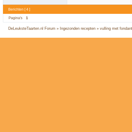
Berichten [ 4 ]
Pagina's
1
DeLeuksteTaarten.nl Forum
»
Ingezonden recepten
»
vulling met fondant