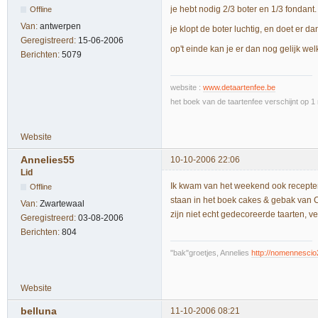
je hebt nodig 2/3 boter en 1/3 fondant.
Offline
Van:
antwerpen
je klopt de boter luchtig, en doet er da
Geregistreerd:
15-06-2006
op't einde kan je er dan nog gelijk w
Berichten:
5079
website :
www.detaartenfee.be
het boek van de taartenfee verschijnt op 
Website
Annelies55
10-10-2006 22:06
Lid
Ik kwam van het weekend ook recepten 
Offline
staan in het boek cakes & gebak van Ch
Van:
Zwartewaal
zijn niet echt gedecoreerde taarten, 
Geregistreerd:
03-08-2006
Berichten:
804
"bak"groetjes, Annelies
http://nomennescio
Website
belluna
11-10-2006 08:21