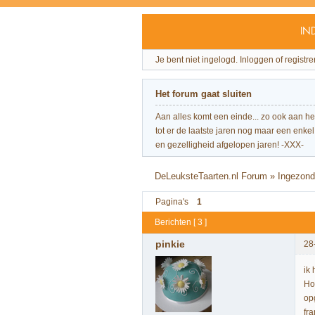
IN
Je bent niet ingelogd.
Inloggen of registre
Het forum gaat sluiten
Aan alles komt een einde... zo ook aan h
tot er de laatste jaren nog maar een enkel 
en gezelligheid afgelopen jaren! -XXX-
DeLeuksteTaarten.nl Forum
»
Ingezond
Pagina's
1
Berichten [ 3 ]
pinkie
28
ik
Ho
op
fr