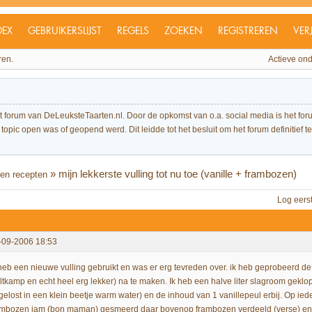
DEX
GEBRUIKERSLIJST
REGELS
ZOEKEN
REGISTREREN
VER
ren.
Actieve on
et forum van DeLeuksteTaarten.nl. Door de opkomst van o.a. social media is het 
topic open was of geopend werd. Dit leidde tot het besluit om het forum definitief te 
»
mijn lekkerste vulling tot nu toe (vanille + frambozen)
en recepten
Log eers
-09-2006 18:53
 heb een nieuwe vulling gebruikt en was er erg tevreden over. ik heb geprobeerd de 
ltkamp en echt heel erg lekker) na te maken. Ik heb een halve liter slagroom geklo
gelost in een klein beetje warm water) en de inhoud van 1 vanillepeul erbij. Op ied
ambozen jam (bon maman) gesmeerd daar bovenop frambozen verdeeld (verse) en t