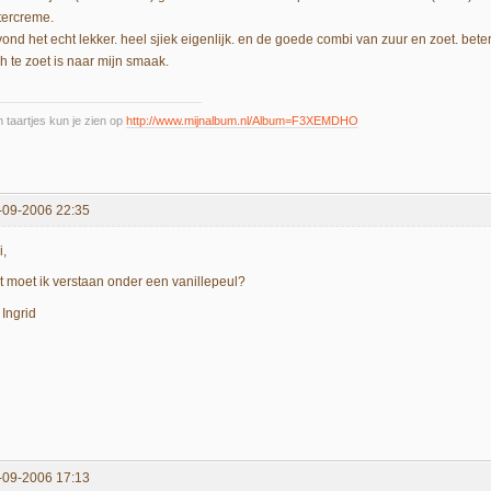
tercreme.
 vond het echt lekker. heel sjiek eigenlijk. en de goede combi van zuur en zoet. bet
h te zoet is naar mijn smaak.
n taartjes kun je zien op
http://www.mijnalbum.nl/Album=F3XEMDHO
-09-2006 22:35
i,
t moet ik verstaan onder een vanillepeul?
 Ingrid
-09-2006 17:13