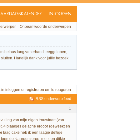
JAARDAGSKALENDER
INLOGGEN
derwerpen
Onbeantwoorde onderwerpen
forum helaas langzamerhand leeggelopen,
sluiten. Hartelijk dank voor jullie bezoek
t in
inloggen
or
registreren
om te reageren
RSS onderwerp feed
1
vulling van mijn eigen trouwtaart (van
pt, 4 blaadjes gelatine erdoor (geweekt en
er laag cake heb ik een laagje deftige
oen de slagroom erop. met een dijkje