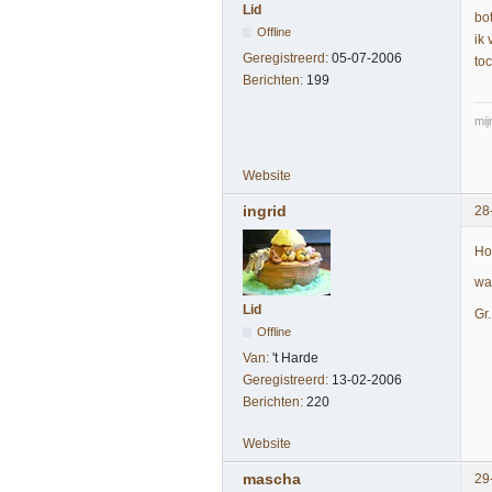
Lid
bo
Offline
ik
Geregistreerd:
05-07-2006
toc
Berichten:
199
mij
Website
ingrid
28
Ho
wa
Lid
Gr.
Offline
Van:
't Harde
Geregistreerd:
13-02-2006
Berichten:
220
Website
mascha
29