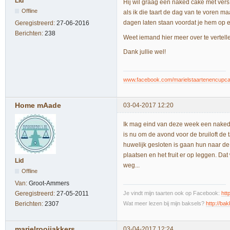
Lid
Hij wil graag een naked cake met vers f
Offline
als ik die taart de dag van te voren maa
dagen laten staan voordat je hem op e
Geregistreerd:
27-06-2016
Berichten:
238
Weet iemand hier meer over te vertell
Dank jullie wel!
www.facebook.com/marielstaartenencupc
Home mAade
03-04-2017 12:20
Ik mag eind van deze week een naked 
is nu om de avond voor de bruiloft de t
huwelijk gesloten is gaan hun naar de 
plaatsen en het fruit er op leggen. Dat
Lid
weg...
Offline
Van:
Groot-Ammers
Je vindt mijn taarten ook op Facebook:
htt
Geregistreerd:
27-05-2011
Wat meer lezen bij mijn baksels?
http://bak
Berichten:
2307
marielrooijakkers
03-04-2017 12:24