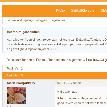
INDEX
GEBRUIKERSLIJST
REG
Je bent niet ingelogd.
Inloggen of registreren.
Het forum gaat sluiten
Aan alles komt een einde... zo ook aan het forum van DeLeuksteTaarten.nl. 
tot er de laatste jaren nog maar een enkel topic open was of geopend werd. Dit l
en gezelligheid afgelopen jaren! -XXX-
»
hoe bewaar j
DeLeuksteTaarten.nl Forum
»
Taartdecoratie algemeen
Pagina's
1
Berichten [ 5 ]
marielrooijakkers
03-04-2017 09:29
Hallo allemaal,
Ik ben door een collega gevraagd of ik 
goed in verdiepen of het wel allemaal