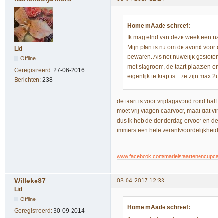
Home mAade schreef:
Ik mag eind van deze week een na
Mijn plan is nu om de avond voor de
Lid
bewaren. Als het huwelijk gesloten
Offline
met slagroom, de taart plaatsen en
Geregistreerd:
27-06-2016
eigenlijk te krap is... ze zijn max 2
Berichten:
238
de taart is voor vrijdagavond rond half 
moet vrij vragen daarvoor, maar dat vi
dus ik heb de donderdag ervoor en de 
immers een hele verantwoordelijkheid 
www.facebook.com/marielstaartenencupc
Willeke87
03-04-2017 12:33
Lid
Offline
Home mAade schreef:
Geregistreerd:
30-09-2014