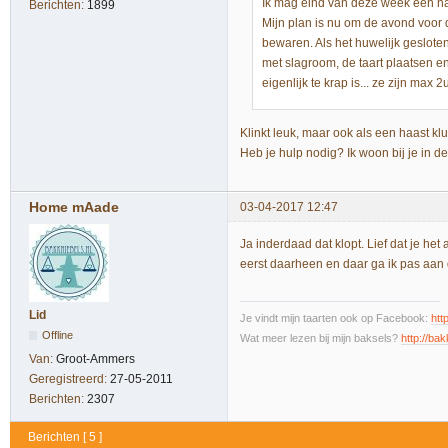
Ik mag eind van deze week een na
Berichten:
1899
Mijn plan is nu om de avond voor de
bewaren. Als het huwelijk gesloten
met slagroom, de taart plaatsen en
eigenlijk te krap is... ze zijn max 2
Klinkt leuk, maar ook als een haast klu
Heb je hulp nodig? Ik woon bij je in de 
Home mAade
03-04-2017 12:47
Ja inderdaad dat klopt. Lief dat je 
eerst daarheen en daar ga ik pas aan 
Lid
Je vindt mijn taarten ook op Facebook:
htt
Offline
Wat meer lezen bij mijn baksels?
http://bak
Van:
Groot-Ammers
Geregistreerd:
27-05-2011
Berichten:
2307
Berichten [ 5 ]