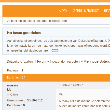
INDEX
GEBRUIKERSLIJST
REG
Je bent niet ingelogd.
Inloggen of registreren.
Het forum gaat sluiten
Aan alles komt een einde... zo ook aan het forum van DeLeuksteTaarten.nl. 
tot er de laatste jaren nog maar een enkel topic open was of geopend werd. Dit l
en gezelligheid afgelopen jaren! -XXX-
»
Merinque Boterc
DeLeuksteTaarten.nl Forum
»
Ingezonden recepten
Pagina's
1
Berichten [ 1 ]
marais
16-06-2014 09:27
Lid
Hi,
Offline
Geregistreerd:
30-10-2012
Ik maak altijd de merinque botercreme
Berichten:
50
Alleen de laatste keren had ik iedere