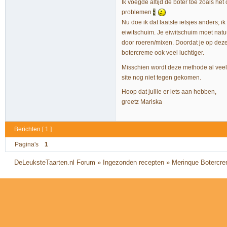
Ik voegde altijd de boter toe zoals he
problemen
Nu doe ik dat laatste ietsjes anders; i
eiwitschuim. Je eiwitschuim moet natu
door roeren/mixen. Doordat je op deze 
botercreme ook veel luchtiger.
Misschien wordt deze methode al veelv
site nog niet tegen gekomen.
Hoop dat jullie er iets aan hebben,
greetz Mariska
Berichten [ 1 ]
Pagina's
1
DeLeuksteTaarten.nl Forum
»
Ingezonden recepten
»
Merinque Botercre