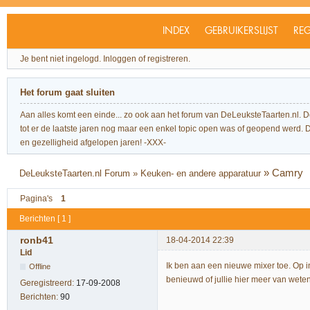
INDEX
GEBRUIKERSLIJST
REG
Je bent niet ingelogd.
Inloggen of registreren.
Het forum gaat sluiten
Aan alles komt een einde... zo ook aan het forum van DeLeuksteTaarten.nl. 
tot er de laatste jaren nog maar een enkel topic open was of geopend werd. Dit l
en gezelligheid afgelopen jaren! -XXX-
»
Camry
DeLeuksteTaarten.nl Forum
»
Keuken- en andere apparatuur
Pagina's
1
Berichten [ 1 ]
ronb41
18-04-2014 22:39
Lid
Ik ben aan een nieuwe mixer toe. Op i
Offline
benieuwd of jullie hier meer van weten
Geregistreerd:
17-09-2008
Berichten:
90