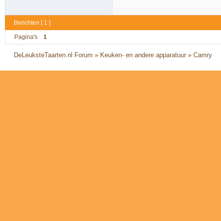
Berichten [ 1 ]
Pagina's
1
DeLeuksteTaarten.nl Forum
»
Keuken- en andere apparatuur
»
Camry