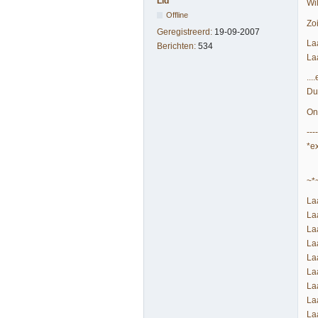
Lid
Wil
Offline
Zoi
Geregistreerd:
19-09-2007
La
Berichten:
534
La
..
Du
Ont
----
*ex
~*
La
La
La
La
La
La
La
La
La