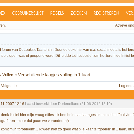
DEX
GEBRUIKERSLIJST
REGELS
ZOEKEN
REGISTREREN
VER
ren.
Actieve on
et forum van DeLeuksteTaarten.nl. Door de opkomst van o.a. social media is het 
topic open was of geopend werd. Dit leidde tot het besluit om het forum definitief te 
»
Verschillende laagjes vulling in 1 taart...
 Vullen
Volgende
Log eers
-11-2007 12:16
Laatst bewerkt door Dorieneliane (21-06-2012 13:10)
, denk ik stel hier mijn vraag effies...Ik ben helemaal aangestoken met het "bakviru
tograferen...maar dat gaan we veranderen!)...
komt mijn "probleem"... ik weet niet zo goed wat bijelkaar te "gooien" in 1 taart, dus.