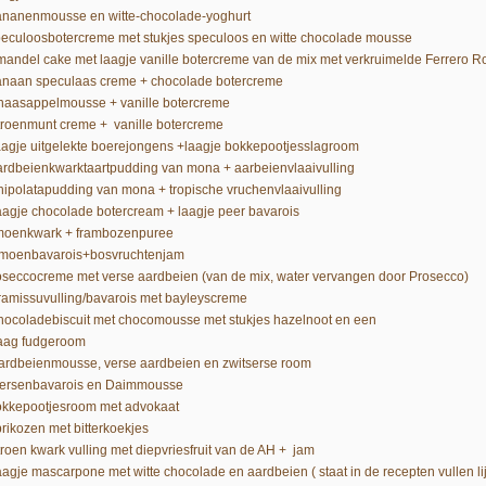
ananenmousse en witte-chocolade-yoghurt
peculoosbotercreme met stukjes speculoos en witte chocolade mousse
mandel cake met laagje vanille botercreme van de mix met verkruimelde Ferrero R
anaan speculaas creme + chocolade botercreme
inaasappelmousse + vanille botercreme
itroenmunt creme + vanille botercreme
laagje uitgelekte boerejongens +laagje bokkepootjesslagroom
ardbeienkwarktaartpudding van mona + aarbeienvlaaivulling
chipolatapudding van mona + tropische vruchenvlaaivulling
aagje chocolade botercream + laagje peer bavarois
imoenkwark + frambozenpuree
imoenbavarois+bosvruchtenjam
oseccocreme met verse aardbeien (van de mix, water vervangen door Prosecco)
tiramissuvulling/bavarois met bayleyscreme
chocoladebiscuit met chocomousse met stukjes hazelnoot en een
ag fudgeroom
aardbeienmousse, verse aardbeien en zwitserse room
Kersenbavarois en Daimmousse
okkepootjesroom met advokaat
brikozen met bitterkoekjes
itroen kwark vulling met diepvriesfruit van de AH + jam
aagje mascarpone met witte chocolade en aardbeien ( staat in de recepten vullen lij