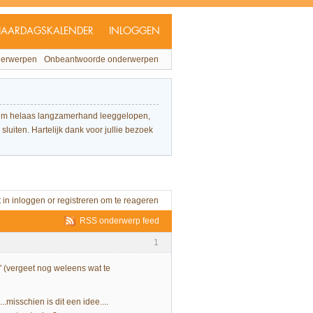
JAARDAGSKALENDER
INLOGGEN
derwerpen
Onbeantwoorde onderwerpen
forum helaas langzamerhand leeggelopen,
sluiten. Hartelijk dank voor jullie bezoek
t in
inloggen
or
registreren
om te reageren
RSS onderwerp feed
1
s" (vergeet nog weleens wat te
..misschien is dit een idee....