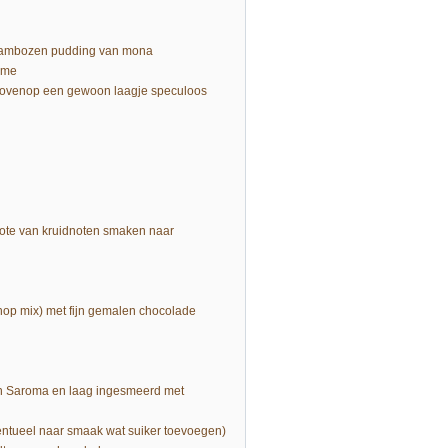
e frambozen pudding van mona
eme
bovenop een gewoon laagje speculoos
grote van kruidnoten smaken naar
hop mix) met fijn gemalen chocolade
van Saroma en laag ingesmeerd met
ventueel naar smaak wat suiker toevoegen)