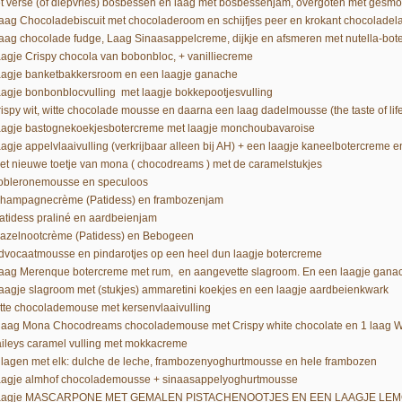
t verse (of diepvries) bosbessen en laag met bosbessenjam, overgoten met gesmo
Laag Chocoladebiscuit met chocoladeroom en schijfjes peer en krokant chocoladel
Laag chocolade fudge, Laag Sinaasappelcreme, dijkje en afsmeren met nutella-bot
laagje Crispy chocola van bobonbloc, + vanilliecreme
laagje banketbakkersroom en een laagje ganache
laagje bonbonblocvulling met laagje bokkepootjesvulling
crispy wit, witte chocolade mousse en daarna een laag dadelmousse (the taste of lif
laagje bastognekoekjesbotercreme met laagje monchoubavaroise
laagje appelvlaaivulling (verkrijbaar alleen bij AH) + een laagje kaneelbotercreme 
Het nieuwe toetje van mona ( chocodreams ) met de caramelstukjes
Tobleronemousse en speculoos
Champagnecrème (Patidess) en frambozenjam
Patidess praliné en aardbeienjam
Hazelnootcrème (Patidess) en Bebogeen
advocaatmousse en pindarotjes op een heel dun laagje botercreme
Laag Merenque botercreme met rum, en aangevette slagroom. En een laagje gana
Laagje slagroom met (stukjes) ammaretini koekjes en een laagje aardbeienkwark
itte chocolademouse met kersenvlaaivulling
 laag Mona Chocodreams chocolademouse met Crispy white chocolate en 1 laag Wer
aileys caramel vulling met mokkacreme
2 lagen met elk: dulche de leche, frambozenyoghurtmousse en hele frambozen
laagje almhof chocolademousse + sinaasappelyoghurtmousse
laagje MASCARPONE MET GEMALEN PISTACHENOOTJES EN EEN LAAGJE LE