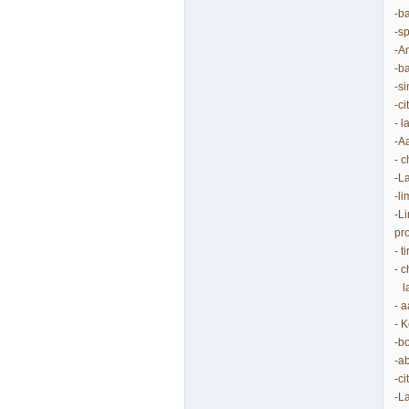
-b
-s
-A
-b
-s
-c
- 
-A
- 
-L
-l
-L
pr
- 
- 
la
- 
- 
-b
-a
-c
-L