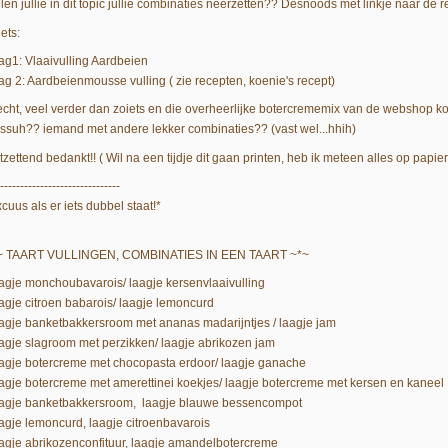
len jullie in dit topic jullie combinaties neerzetten?? Desnoods met linkje naar de 
ets:
ag1: Vlaaivulling Aardbeien
ag 2: Aardbeienmousse vulling ( zie recepten, koenie's recept)
..echt, veel verder dan zoiets en die overheerlijke botercrememix van de webshop kom
ssuh?? iemand met andere lekker combinaties?? (vast wel...hhih)
zettend bedankt!! ( Wil na een tijdje dit gaan printen, heb ik meteen alles op papier
------------------------------
cuus als er iets dubbel staat!*
~ TAART VULLINGEN, COMBINATIES IN EEN TAART ~*~
agje monchoubavarois/ laagje kersenvlaaivulling
agje citroen babarois/ laagje lemoncurd
agje banketbakkersroom met ananas madarijntjes / laagje jam
agje slagroom met perzikken/ laagje abrikozen jam
agje botercreme met chocopasta erdoor/ laagje ganache
agje botercreme met amerettinei koekjes/ laagje botercreme met kersen en kaneel
agje banketbakkersroom, laagje blauwe bessencompot
agje lemoncurd, laagje citroenbavarois
agje abrikozenconfituur, laagje amandelbotercreme