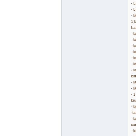
- 
- 
- 
1 
La
- 
- 
- 
- 
- 
- 
- 
bit
- 
- 
- 
kr
- 
-l
- 
ca
- 