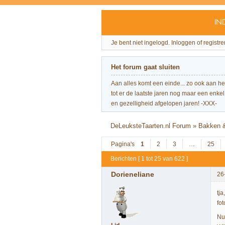
IN
Je bent niet ingelogd.
Inloggen of registre
Het forum gaat sluiten
Aan alles komt een einde... zo ook aan h
tot er de laatste jaren nog maar een enkel 
en gezelligheid afgelopen jaren! -XXX-
DeLeuksteTaarten.nl Forum
»
Bakken &
Pagina's
1
2
3
…
25
Berichten [ 1 tot 25 van 622 ]
Dorieneliane
26
tja
fo
Nu 