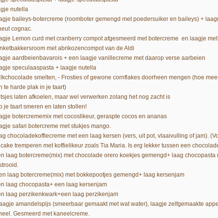
gje nutella
agje baileys-botercreme (roomboter gemengd met poedersuiker en baileys) + laa
heut cognac.
agje Lemon curd met cranberry compot afgesmeerd met botercreme en laagje met
nketbakkersroom met abrikozencompot van de Aldi
agje aardbeienbavarois + een laagje vanillecreme met daarop verse aarbeien
agje speculaaspasta + laagje nutella
lkchocolade smelten, - Frosties of gewone cornflakes doorheen mengen (hoe meer 
 te harde plak in je taart)
Ietsjes laten afkoelen, maar wel verwerken zolang het nog zacht is
p je taart smeren en laten stollen!
agje botercrememix met cocoslikeur, geraspte cocos en ananas
agje safari botercreme met stukjes mango.
g chocoladekoffiecreme met een laag kersen (vers, uit pot, vlaaivulling of jam). (Vo
 cake tremperen met koffielikeur zoals Tia Maria. Is erg lekker tussen een chocolad
en laag botercreme(mix) met chocolade orero koekjes gemengd+ laag chocopasta m
strooid.
een laag botercreme(mix) met bokkepootjes gemengd+ laag kersenjam
en laag chocopasta+ een laag kersenjam
en laag perzikenkwark+een laag perzikenjam
Laagje amandelspijs (smeerbaar gemaakt met wat water), laagje zelfgemaakte appe
neel. Gesmeerd met kaneelcreme.