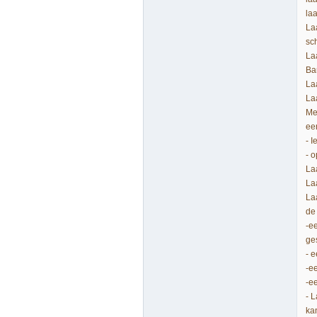
laa
La
sc
La
Ba
La
La
Me
een
- 
- o
La
La
Laa
de
-e
ge
- 
-e
-e
- 
ka