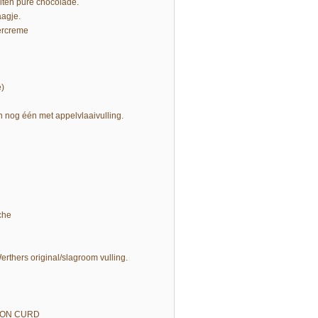
lten pure chocolade.
aagje.
ercreme
e)
en nog één met appelvlaaivulling.
che
thers original/slagroom vulling.
MON CURD