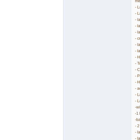
me
- 
- 
- 
- 
- 
- 
- 
- 
- 
- 
- 
- 
- 
- 
- 
- 
-w
-1
-b
- 
- 
- 