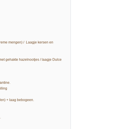
rcreme mengen) / Laagje kersen en
 met gehakte hazelnootjes / laagje Dulce
antine.
lling
fen) + laag bebogeen.
.