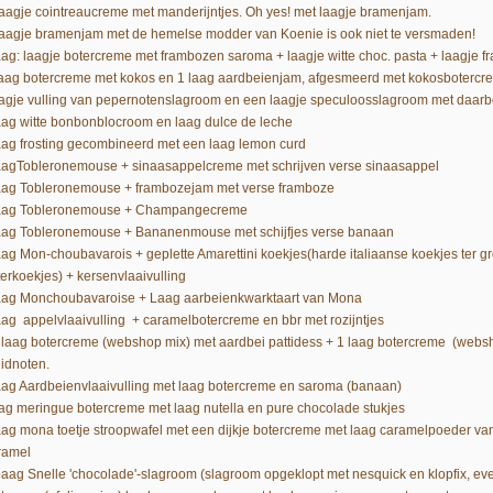
Laagje cointreaucreme met manderijntjes. Oh yes! met laagje bramenjam.
Laagje bramenjam met de hemelse modder van Koenie is ook niet te versmaden!
laag: laagje botercreme met frambozen saroma + laagje witte choc. pasta + laagj
laag botercreme met kokos en 1 laag aardbeienjam, afgesmeerd met kokosbotercr
agje vulling van pepernotenslagroom en een laagje speculoosslagroom met daar
laag witte bonbonblocroom en laag dulce de leche
laag frosting gecombineerd met een laag lemon curd
laagTobleronemouse + sinaasappelcreme met schrijven verse sinaasappel
laag Tobleronemouse + frambozejam met verse framboze
laag Tobleronemouse + Champangecreme
laag Tobleronemouse + Bananenmouse met schijfjes verse banaan
laag Mon-choubavarois + geplette Amarettini koekjes(harde italiaanse koekjes ter 
terkoekjes) + kersenvlaaivulling
laag Monchoubavaroise + Laag aarbeienkwarktaart van Mona
laag appelvlaaivulling + caramelbotercreme en bbr met rozijntjes
1 laag botercreme (webshop mix) met aardbei pattidess + 1 laag botercreme (webs
uidnoten.
laag Aardbeienvlaaivulling met laag botercreme en saroma (banaan)
aag meringue botercreme met laag nutella en pure chocolade stukjes
laag mona toetje stroopwafel met een dijkje botercreme met laag caramelpoeder 
ramel
loaag Snelle 'chocolade'-slagroom (slagroom opgeklopt met nesquick en klopfix, e