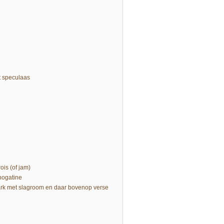
t speculaas
ois (of jam)
nogatine
ark met slagroom en daar bovenop verse