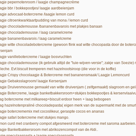
agje pepernotenroom / laagje champagnecrème
agje bbr / bokkepootjes/ laagje aardbeienjam
agje advocaat-botercreme /laagje lemon curd
agje citroenkwarktaartpudding van mona / lemon curd
agje chocolademousse /bananenbavarois met plakjes banaan
agje chocolademousse / laag caramelcreme
agje bananenbavarois / laag caramelcreme
agje witte chocoladebotercreme (gewoon flink wat witte chocopasta door de bote
rsenjam
agje vanillebotercreme / laagje bosvruchten
agje chocolademousse (ik gebruik altijd de "luie-wijven-versie"; zakje van Soezie)
leche. Evt biscuit tremperen met hazelnootsiroop (die voor in de koffie)
agje Crispy chocolaagje & Botercreme met bananensmaak/ Laagje Lemoncurd
agje Gebaksslagroom/ laagje Kersenjam
agje Druivenmousse gemaakt van witte druivenjam ( zelfgemaakt) slagroom en gel
agje Botercreme, laagje banketbakkersroom+stukjes bokkepootjes & kersenvlaaivu
ag botercreme met milkareep+biscuit erdoor heen + laag bebogeen
ag hazelnotenpraliné chocoladepasta( eigen merk van de supermarkt met de smur
agje botercrememix met cocoslikeur, geraspte cocos en ananas
agje safari botercreme met stukjes mango.
mon curd met cranberry compot afgesmeerd met botercreme met saroma aarbeien.
agje Banketbakkersroom met abrikozencompot van de Aldi..
agje speculaaspasta + laagje speculaaspasta