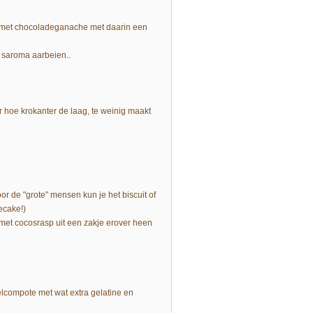
gmet chocoladeganache met daarin een
 saroma aarbeien..
hoe krokanter de laag, te weinig maakt
or de "grote" mensen kun je het biscuit of
ecake!)
et cocosrasp uit een zakje erover heen
lcompote met wat extra gelatine en