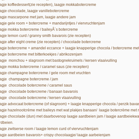
agje koffiedessert(zie recepten), laagje mokkabotercreme
agje chocolade, laagje vanillebotercreme
agje mascarpone met jam, laagje andere jam
agje gele room + botercreme + mandarijntjes / viervruchtenjam
agje mokka botercreme / baileyÂ´s botercreme
agje lemon curd / granny smith bavarois (zie recepten)
agje after eight creme (zie recepten) / chocolade botercreme
agje botercreme + amandel eccance + laagje knapperige chocola / botercreme me
agje botercreme met bitterkoekjes / abrikozenjam
agje monchou + slagroom met bastognekruimels / kersen vlaaivulling
agje mokka botercreme / caramel saus (zie recepten)
agje champagne botercreme / gele room met vruchten
agje champagne botercreme / jam
agje chocolade botercreme / caramel saus
agje chocolade botercreme / banaan bavarois
agje chocolade botercreme / kersen vlaaivulling
agje advocaat botercreme (of slagroom) + laagje knapperige chocola / perzik bavar
agje hazelnootcrème met baileys met wat plakjes banaan/ laagje botercrème met 
agje chocolade (dun) met daarbovenop laagje aardbeien jam / laagje aardbeiekw
rdbeien.
agje zwitserse room / laagje lemon curd of viervruchtenjam
agje aardbeien bavarois+ crispy chocolaagje/ laagje aarbeienjam