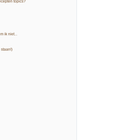
recepten topics?
 ik niet...
 staan!)