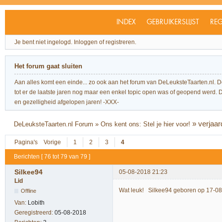
INDEX
GEBRUIKERSLIJST
REG
Je bent niet ingelogd.
Inloggen of registreren.
Het forum gaat sluiten
Aan alles komt een einde... zo ook aan het forum van DeLeuksteTaarten.nl. 
tot er de laatste jaren nog maar een enkel topic open was of geopend werd. Dit l
en gezelligheid afgelopen jaren! -XXX-
»
verjaa
DeLeuksteTaarten.nl Forum
»
Ons kent ons: Stel je hier voor!
Pagina's
Vorige
1
2
3
4
Berichten [ 76 tot 79 van 79 ]
Silkee94
05-08-2018 21:23
Lid
Wat leuk! Silkee94 geboren op 17-0
Offline
Van:
Lobith
Geregistreerd:
05-08-2018