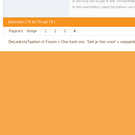
Ik ben Eva van 41 jaar ik heb verstandelij
Ik heb veel hobby's naast het bakken van 
Berichten [ 76 tot 79 van 79 ]
Pagina's
Vorige
1
2
3
4
DeLeuksteTaarten.nl Forum
»
Ons kent ons: Stel je hier voor!
»
verjaar