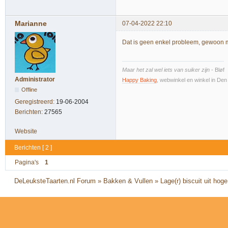
Marianne
07-04-2022 22:10
Dat is geen enkel probleem, gewoon 
Maar het zal wel iets van suiker zijn
- Bløf
Administrator
Happy Baking
, webwinkel en winkel in De
Offline
Geregistreerd:
19-06-2004
Berichten:
27565
Website
Berichten [ 2 ]
Pagina's
1
DeLeuksteTaarten.nl Forum
»
Bakken & Vullen
»
Lage(r) biscuit uit hog