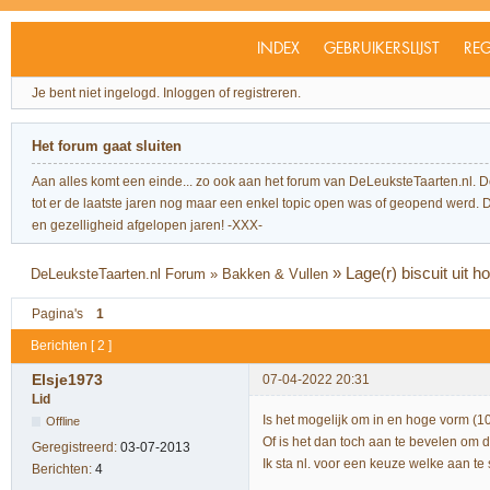
INDEX
GEBRUIKERSLIJST
REG
Je bent niet ingelogd.
Inloggen of registreren.
Het forum gaat sluiten
Aan alles komt een einde... zo ook aan het forum van DeLeuksteTaarten.nl. 
tot er de laatste jaren nog maar een enkel topic open was of geopend werd. Dit l
en gezelligheid afgelopen jaren! -XXX-
»
Lage(r) biscuit uit 
DeLeuksteTaarten.nl Forum
»
Bakken & Vullen
Pagina's
1
Berichten [ 2 ]
Elsje1973
07-04-2022 20:31
Lid
Is het mogelijk om in en hoge vorm (10
Offline
Of is het dan toch aan te bevelen om 
Geregistreerd:
03-07-2013
Ik sta nl. voor een keuze welke aan t
Berichten:
4