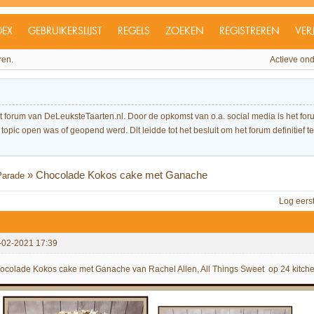
DEX
GEBRUIKERSLIJST
REGELS
ZOEKEN
REGISTREREN
VER
ren.
Actieve on
et forum van DeLeuksteTaarten.nl. Door de opkomst van o.a. social media is het 
topic open was of geopend werd. Dit leidde tot het besluit om het forum definitief te 
»
Chocolade Kokos cake met Ganache
Parade
Log eers
-02-2021 17:39
ocolade Kokos cake met Ganache van Rachel Allen, All Things Sweet op 24 kitche