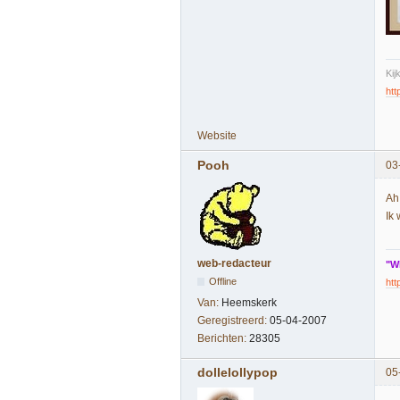
Kij
ht
Website
Pooh
03
Ah
Ik 
web-redacteur
"W
Offline
htt
Van:
Heemskerk
Geregistreerd:
05-04-2007
Berichten:
28305
dollelollypop
05