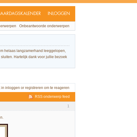
JAARDAGSKALENDER
INLOGGEN
derwerpen
Onbeantwoorde onderwerpen
forum helaas langzamerhand leeggelopen,
sluiten. Hartelijk dank voor jullie bezoek
t in
inloggen
or
registreren
om te reageren
RSS onderwerp feed
1
n.