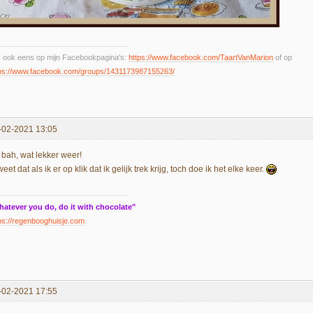
k ook eens op mijn Facebookpagina's:
https://www.facebook.com/TaartVanMarion
of op
tps://www.facebook.com/groups/1431173987155263/
-02-2021 13:05
 bah, wat lekker weer!
weet dat als ik er op klik dat ik gelijk trek krijg, toch doe ik het elke keer.
hatever you do, do it with chocolate"
ps://regenbooghuisje.com
-02-2021 17:55