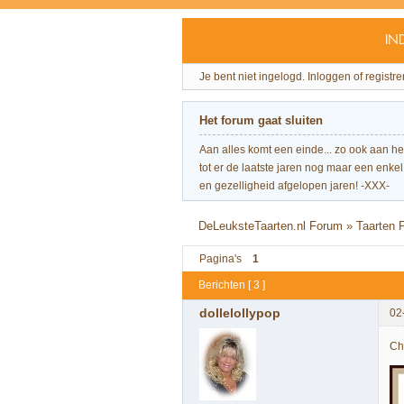
IN
Je bent niet ingelogd.
Inloggen of registre
Het forum gaat sluiten
Aan alles komt een einde... zo ook aan h
tot er de laatste jaren nog maar een enkel 
en gezelligheid afgelopen jaren! -XXX-
DeLeuksteTaarten.nl Forum
»
Taarten 
Pagina's
1
Berichten [ 3 ]
dollelollypop
02
Ch