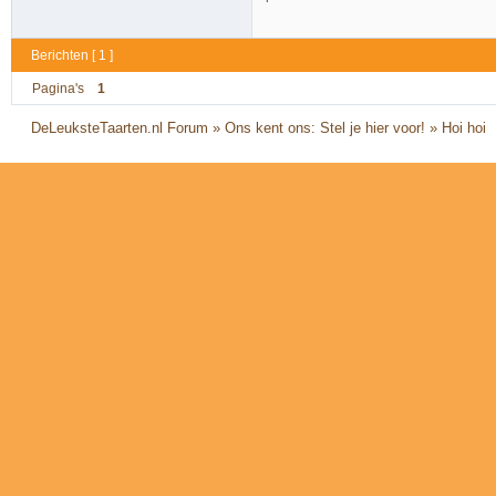
Berichten [ 1 ]
Pagina's
1
DeLeuksteTaarten.nl Forum
»
Ons kent ons: Stel je hier voor!
»
Hoi hoi