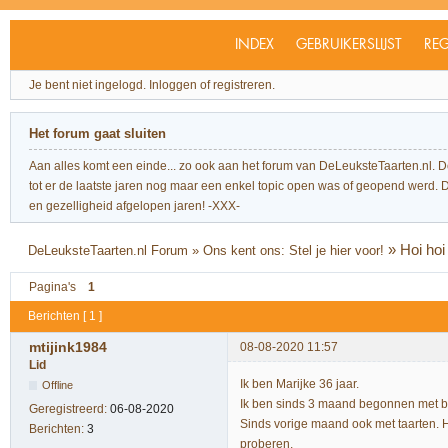
INDEX
GEBRUIKERSLIJST
REG
Je bent niet ingelogd.
Inloggen of registreren.
Het forum gaat sluiten
Aan alles komt een einde... zo ook aan het forum van DeLeuksteTaarten.nl. 
tot er de laatste jaren nog maar een enkel topic open was of geopend werd. Dit l
en gezelligheid afgelopen jaren! -XXX-
»
Hoi hoi
DeLeuksteTaarten.nl Forum
»
Ons kent ons: Stel je hier voor!
Pagina's
1
Berichten [ 1 ]
mtijink1984
08-08-2020 11:57
Lid
Ik ben Marijke 36 jaar.
Offline
Ik ben sinds 3 maand begonnen met b
Geregistreerd:
06-08-2020
Sinds vorige maand ook met taarten. H
Berichten:
3
proberen.