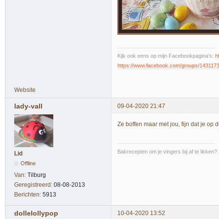
Kijk ook eens op mijn Facebookpagina's:
h
https://www.facebook.com/groups/143117
Website
lady-vall
09-04-2020 21:47
Ze boffen maar met jou, fijn dat je op
Bakrecepten om je vingers bij af te likken?
Lid
Offline
Van:
Tilburg
Geregistreerd:
08-08-2013
Berichten:
5913
dollelollypop
10-04-2020 13:52