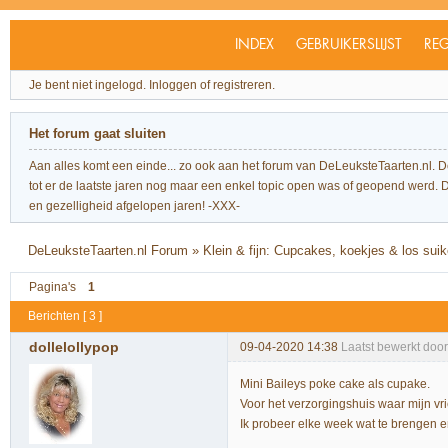
INDEX
GEBRUIKERSLIJST
REG
Je bent niet ingelogd.
Inloggen of registreren.
Het forum gaat sluiten
Aan alles komt een einde... zo ook aan het forum van DeLeuksteTaarten.nl. 
tot er de laatste jaren nog maar een enkel topic open was of geopend werd. Dit l
en gezelligheid afgelopen jaren! -XXX-
DeLeuksteTaarten.nl Forum
»
Klein & fijn: Cupcakes, koekjes & los sui
Pagina's
1
Berichten [ 3 ]
dollelollypop
09-04-2020 14:38
Laatst bewerkt door
Mini Baileys poke cake als cupake.
Voor het verzorgingshuis waar mijn vri
Ik probeer elke week wat te brengen 