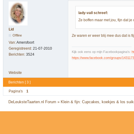
lady-vall schreef:
Ze boffen maar met jou, fijn dat j
Lid
Offline
Ze waren er weer blij mee dus dat is f
Van:
Amersfoort
Geregistreerd:
21-07-2010
Kijk ook eens op mijn Facebookpagina's:
h
Berichten:
3524
https://www.facebook.com/groups/143117
Website
Berichten [ 3 ]
Pagina's
1
DeLeuksteTaarten.nl Forum
»
Klein & fijn: Cupcakes, koekjes & los sui