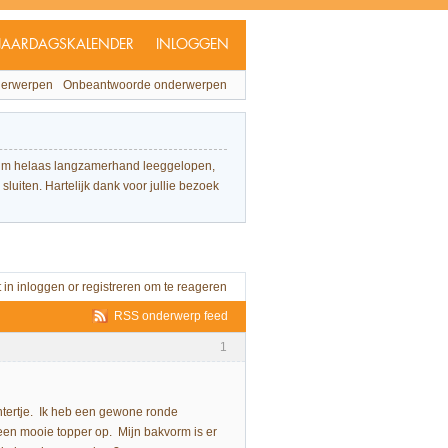
JAARDAGSKALENDER
INLOGGEN
derwerpen
Onbeantwoorde onderwerpen
forum helaas langzamerhand leeggelopen,
sluiten. Hartelijk dank voor jullie bezoek
t in
inloggen
or
registreren
om te reageren
RSS onderwerp feed
1
htertje. Ik heb een gewone ronde
 een mooie topper op. Mijn bakvorm is er