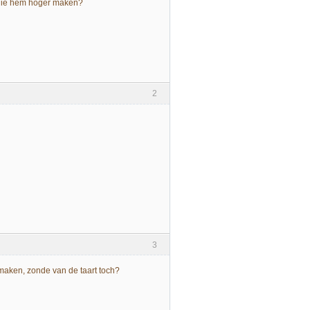
ullie hem hoger maken?
2
3
 maken, zonde van de taart toch?