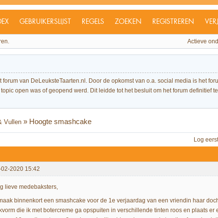
DEX
GEBRUIKERSLIJST
REGELS
ZOEKEN
REGISTREREN
VER
ren.
Actieve on
et forum van DeLeuksteTaarten.nl. Door de opkomst van o.a. social media is het 
topic open was of geopend werd. Dit leidde tot het besluit om het forum definitief te 
»
Hoogte smashcake
 Vullen
Log eers
-02-2020 15:42
g lieve medebaksters,
 maak binnenkort een smashcake voor de 1e verjaardag van een vriendin haar doc
kvorm die ik met botercreme ga opspuiten in verschillende tinten roos en plaats er