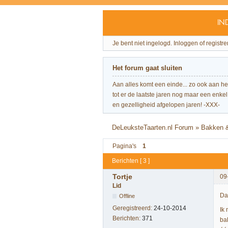
IN
Je bent niet ingelogd.
Inloggen of registre
Het forum gaat sluiten
Aan alles komt een einde... zo ook aan h
tot er de laatste jaren nog maar een enkel 
en gezelligheid afgelopen jaren! -XXX-
DeLeuksteTaarten.nl Forum
»
Bakken &
Pagina's
1
Berichten [ 3 ]
Tortje
09
Lid
Da
Offline
Geregistreerd:
24-10-2014
Ik
Berichten:
371
ba