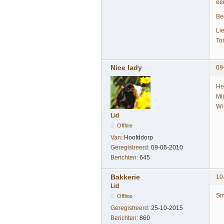
éé
Be
Li
Tor
Nice lady
09
Het
Mi
Wi
Lid
Offline
Van:
Hoofddorp
Geregistreerd:
09-06-2010
Berichten:
645
Bakkerie
10
Lid
Sm
Offline
Geregistreerd:
25-10-2015
Berichten:
860