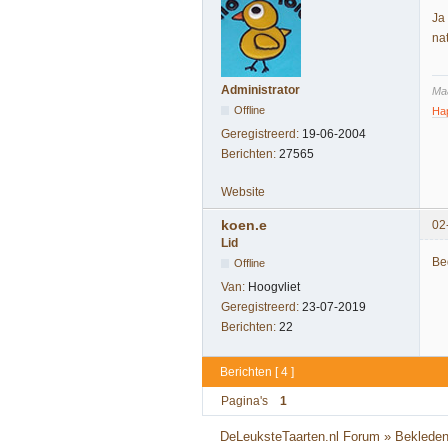
Ja
na
Administrator
Maa
Offline
Ha
Geregistreerd:
19-06-2004
Berichten:
27565
Website
koen.e
02
Lid
Be
Offline
Van:
Hoogvliet
Geregistreerd:
23-07-2019
Berichten:
22
Berichten [ 4 ]
Pagina's
1
DeLeuksteTaarten.nl Forum
»
Beklede