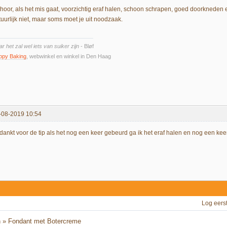
 hoor, als het mis gaat, voorzichtig eraf halen, schoon schrapen, goed doorkneden 
tuurlijk niet, maar soms moet je uit noodzaak.
r het zal wel iets van suiker zijn
- Bløf
ppy Baking
, webwinkel en winkel in Den Haag
-08-2019 10:54
dankt voor de tip als het nog een keer gebeurd ga ik het eraf halen en nog een kee
Log eers
n
»
Fondant met Botercreme