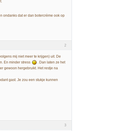
t.
llen ondanks dat er dan botercrème ook op
2
olgens mij niet meer te krijgen) uit. De
van. En minder stress
. Dan laten ze het
er gewoon hergebruikt. Het restje na
fondant gast. Je zou een stukje kunnen
3