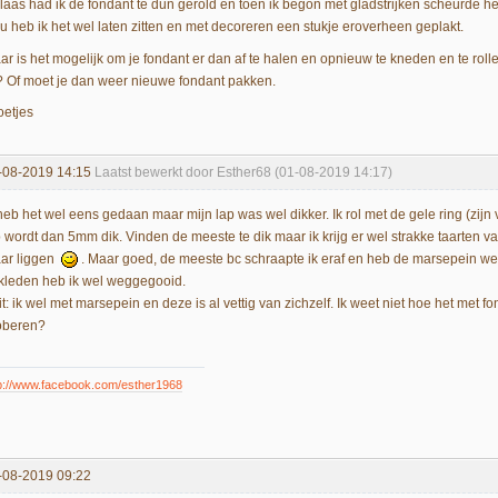
laas had ik de fondant te dun gerold en toen ik begon met gladstrijken scheurde he
u heb ik het wel laten zitten en met decoreren een stukje eroverheen geplakt.
ar is het mogelijk om je fondant er dan af te halen en opnieuw te kneden en te ro
t? Of moet je dan weer nieuwe fondant pakken.
oetjes
-08-2019 14:15
Laatst bewerkt door Esther68 (01-08-2019 14:17)
heb het wel eens gedaan maar mijn lap was wel dikker. Ik rol met de gele ring (zijn v
p wordt dan 5mm dik. Vinden de meeste te dik maar ik krijg er wel strakke taarten 
ar liggen
. Maar goed, de meeste bc schraapte ik eraf en heb de marsepein we
kleden heb ik wel weggegooid.
t: ik wel met marsepein en deze is al vettig van zichzelf. Ik weet niet hoe het met 
oberen?
p://www.facebook.com/esther1968
-08-2019 09:22