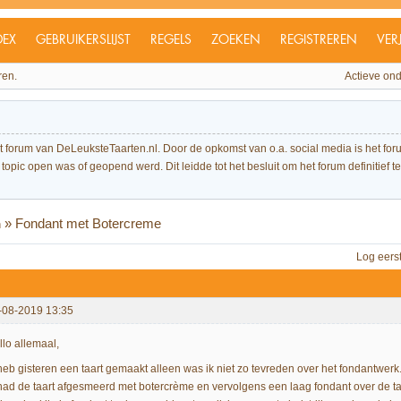
DEX
GEBRUIKERSLIJST
REGELS
ZOEKEN
REGISTREREN
VER
ren.
Actieve on
et forum van DeLeuksteTaarten.nl. Door de opkomst van o.a. social media is het 
topic open was of geopend werd. Dit leidde tot het besluit om het forum definitief te 
»
Fondant met Botercreme
n
Log eers
-08-2019 13:35
llo allemaal,
 heb gisteren een taart gemaakt alleen was ik niet zo tevreden over het fondantwerk
 had de taart afgesmeerd met botercrème en vervolgens een laag fondant over de t