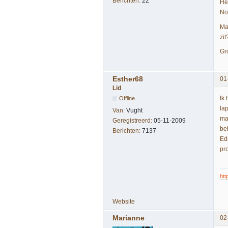
Berichten:
22
He
No
Ma
zi
Gr
Esther68
01
Lid
Ik 
Offline
la
Van:
Vught
ma
Geregistreerd:
05-11-2009
be
Berichten:
7137
Edi
pr
htt
Website
Marianne
02