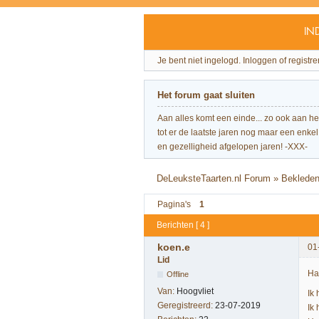
IN
Je bent niet ingelogd.
Inloggen of registre
Het forum gaat sluiten
Aan alles komt een einde... zo ook aan h
tot er de laatste jaren nog maar een enkel 
en gezelligheid afgelopen jaren! -XXX-
DeLeuksteTaarten.nl Forum
»
Beklede
Pagina's
1
Berichten [ 4 ]
koen.e
01
Lid
Ha
Offline
Van:
Hoogvliet
Ik
Geregistreerd:
23-07-2019
Ik