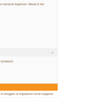
en opnieuw beginnen. Ideaal is het
4
r proberen.
t in
inloggen
or
registreren
om te reageren