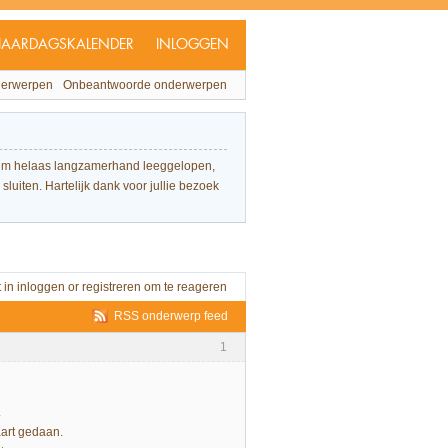
JAARDAGSKALENDER
INLOGGEN
derwerpen
Onbeantwoorde onderwerpen
forum helaas langzamerhand leeggelopen,
sluiten. Hartelijk dank voor jullie bezoek
t in
inloggen
or
registreren
om te reageren
RSS onderwerp feed
1
.
aart gedaan.