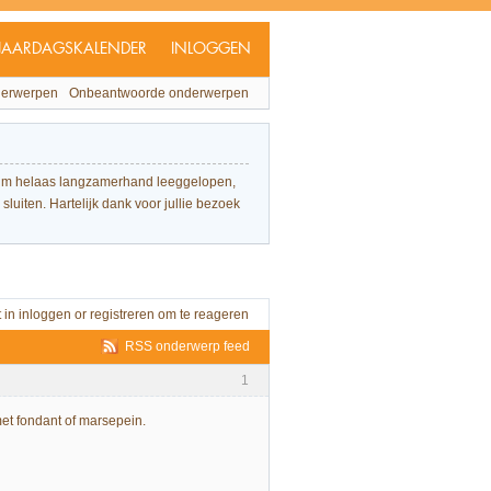
JAARDAGSKALENDER
INLOGGEN
derwerpen
Onbeantwoorde onderwerpen
forum helaas langzamerhand leeggelopen,
sluiten. Hartelijk dank voor jullie bezoek
t in
inloggen
or
registreren
om te reageren
RSS onderwerp feed
1
et fondant of marsepein.