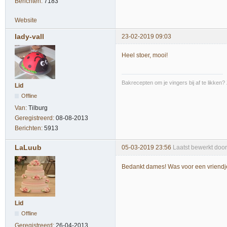
Berichten:
7183
Website
lady-vall
23-02-2019 09:03
Heel stoer, mooi!
Bakrecepten om je vingers bij af te likken?
Lid
Offline
Van:
Tilburg
Geregistreerd:
08-08-2013
Berichten:
5913
LaLuub
05-03-2019 23:56
Laatst bewerkt doo
Bedankt dames! Was voor een vriendje
Lid
Offline
Geregistreerd:
26-04-2013