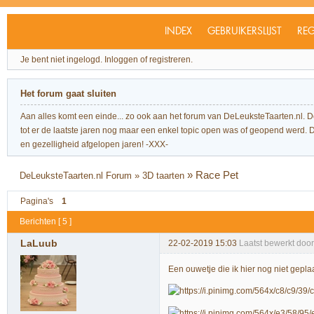
INDEX
GEBRUIKERSLIJST
REG
Je bent niet ingelogd.
Inloggen of registreren.
Het forum gaat sluiten
Aan alles komt een einde... zo ook aan het forum van DeLeuksteTaarten.nl. 
tot er de laatste jaren nog maar een enkel topic open was of geopend werd. Dit l
en gezelligheid afgelopen jaren! -XXX-
»
Race Pet
DeLeuksteTaarten.nl Forum
»
3D taarten
Pagina's
1
Berichten [ 5 ]
LaLuub
22-02-2019 15:03
Laatst bewerkt doo
Een ouwetje die ik hier nog niet gepla