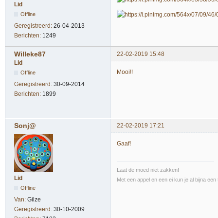
Lid
Offline
Geregistreerd:
26-04-2013
Berichten:
1249
Willeke87
22-02-2019 15:48
Lid
Mooi!!
Offline
Geregistreerd:
30-09-2014
Berichten:
1899
Sonj@
22-02-2019 17:21
Gaaf!
Laat de moed niet zakken!
Lid
Met een appel en een ei kun je al bijna een 
Offline
Van:
Gilze
Geregistreerd:
30-10-2009