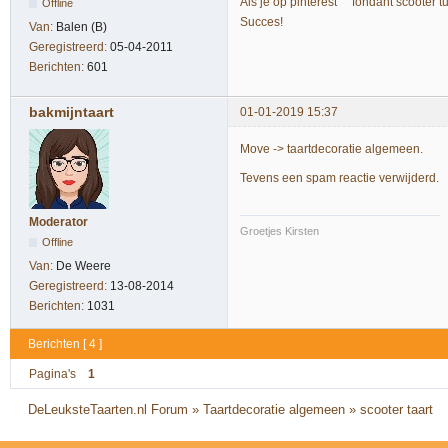
Als je op pinterest fondant scooter tu
Offline
Succes!
Van:
Balen (B)
Geregistreerd:
05-04-2011
Berichten:
601
bakmijntaart
01-01-2019 15:37
Move -> taartdecoratie algemeen.
Tevens een spam reactie verwijderd.
Moderator
Groetjes Kirsten
Offline
Van:
De Weere
Geregistreerd:
13-08-2014
Berichten:
1031
Berichten [ 4 ]
Pagina's
1
DeLeuksteTaarten.nl Forum
»
Taartdecoratie algemeen
»
scooter taart