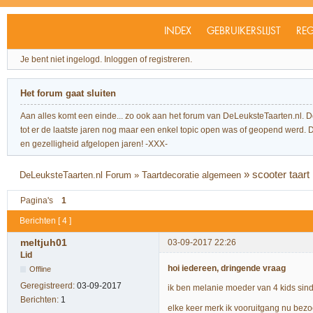
INDEX
GEBRUIKERSLIJST
REG
Je bent niet ingelogd.
Inloggen of registreren.
Het forum gaat sluiten
Aan alles komt een einde... zo ook aan het forum van DeLeuksteTaarten.nl. 
tot er de laatste jaren nog maar een enkel topic open was of geopend werd. Dit l
en gezelligheid afgelopen jaren! -XXX-
»
scooter taart
DeLeuksteTaarten.nl Forum
»
Taartdecoratie algemeen
Pagina's
1
Berichten [ 4 ]
meltjuh01
03-09-2017 22:26
Lid
hoi iedereen, dringende vraag
Offline
Geregistreerd:
03-09-2017
ik ben melanie moeder van 4 kids sind
Berichten:
1
elke keer merk ik vooruitgang nu bezoe