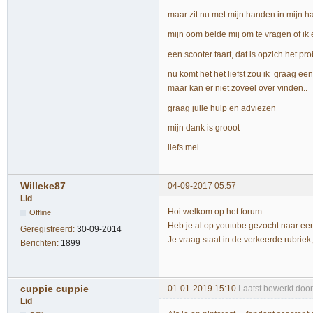
maar zit nu met mijn handen in mijn ha
mijn oom belde mij om te vragen of ik 
een scooter taart, dat is opzich het pr
nu komt het het liefst zou ik graag een
maar kan er niet zoveel over vinden..
graag julle hulp en adviezen
mijn dank is grooot
liefs mel
Willeke87
04-09-2017 05:57
Lid
Hoi welkom op het forum.
Offline
Heb je al op youtube gezocht naar een 
Geregistreerd:
30-09-2014
Je vraag staat in de verkeerde rubriek
Berichten:
1899
cuppie cuppie
01-01-2019 15:10
Laatst bewerkt doo
Lid