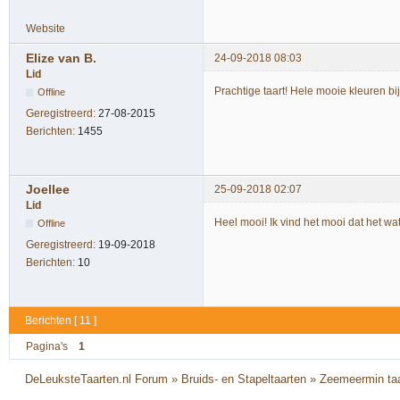
Website
Elize van B.
24-09-2018 08:03
Lid
Prachtige taart! Hele mooie kleuren bi
Offline
Geregistreerd:
27-08-2015
Berichten:
1455
Joellee
25-09-2018 02:07
Lid
Heel mooi! Ik vind het mooi dat het wat
Offline
Geregistreerd:
19-09-2018
Berichten:
10
Berichten [ 11 ]
Pagina's
1
DeLeuksteTaarten.nl Forum
»
Bruids- en Stapeltaarten
»
Zeemeermin taa