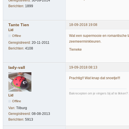
Geregistreerd:
30-09-2014
Berichten:
1899
Tante Tien
18-09-2018 19:08
Lid
Wat een supermooie en romantische taa
Offline
zeemeerminkleuren.
Geregistreerd:
20-11-2011
Berichten:
4108
Tieneke
lady-vall
19-09-2018 08:13
Prachtig!! Wat knap dat snoetje!!!
Bakrecepten om je vingers bij af te likken?
Lid
Offline
Van:
Tilburg
Geregistreerd:
08-08-2013
Berichten:
5913