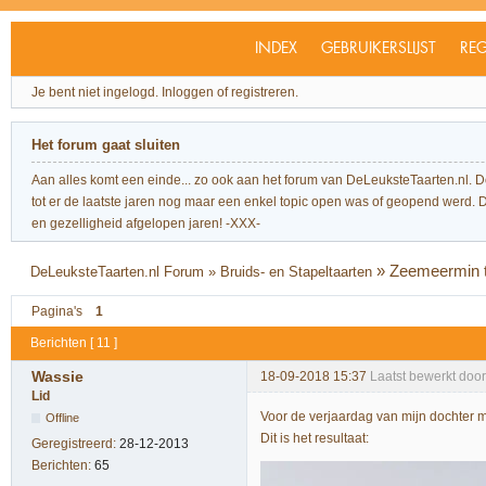
INDEX
GEBRUIKERSLIJST
REG
Je bent niet ingelogd.
Inloggen of registreren.
Het forum gaat sluiten
Aan alles komt een einde... zo ook aan het forum van DeLeuksteTaarten.nl. 
tot er de laatste jaren nog maar een enkel topic open was of geopend werd. Dit l
en gezelligheid afgelopen jaren! -XXX-
»
Zeemeermin t
DeLeuksteTaarten.nl Forum
»
Bruids- en Stapeltaarten
Pagina's
1
Berichten [ 11 ]
Wassie
18-09-2018 15:37
Laatst bewerkt doo
Lid
Voor de verjaardag van mijn dochter 
Offline
Dit is het resultaat:
Geregistreerd:
28-12-2013
Berichten:
65