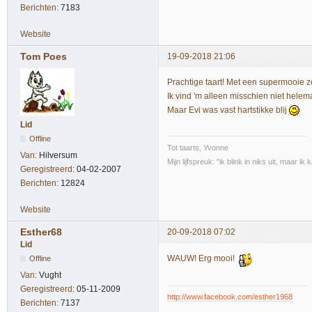
Berichten:
7183
Website
Tom Poes
19-09-2018 21:06
Prachtige taart! Met een supermooie 
Ik vind 'm alleen misschien niet helema
Maar Evi was vast hartstikke blij
Lid
Offline
Tot taarts, Yvonne
Van:
Hilversum
Mijn lijfspreuk: "ik blink in niks uit, maar i
Geregistreerd:
04-02-2007
Berichten:
12824
Website
Esther68
20-09-2018 07:02
Lid
WAUW! Erg mooi!
Offline
Van:
Vught
Geregistreerd:
05-11-2009
http://www.facebook.com/esther1968
Berichten:
7137