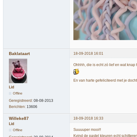
Baklataart
18-09-2018 16:01
Ohhhh, die is echt zó lief en wat knap 
En van harte gefeliciteerd met je doch
Lid
Offline
Geregistreerd:
08-08-2013
Berichten:
13606
Willeke87
18-09-2018 16:33
Lid
Suuuuper mooi!!
Offline
Kvind de pastel kleuren echt schittere