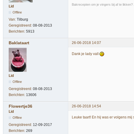
Bakrecepten om je vingers bij af te likken?
Lid
Offline
Van:
Tilburg
Geregistreerd:
08-08-2013
Berichten:
5913
Baklataart
26-06-2018 14:07
Dank je lady vall
Lid
Offline
Geregistreerd:
08-08-2013
Berichten:
13606
Flowertje36
26-06-2018 14:54
Lid
Leuke taart! En hij was er volgens mij 
Offline
Geregistreerd:
12-09-2017
Berichten:
269