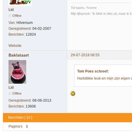
Tot taarts, Yvonne
Lid
Mijn lijfspreuk: "ik blink in niks uit, maar i
Offline
Van:
Hilversum
Geregistreerd:
04-02-2007
Berichten:
12824
Website
Baklataart
29-07-2018 08:55
Tom Poes schreef:
Hartstikke leuk en mijn zijn eigen 
Lid
Offline
Geregistreerd:
08-08-2013
Berichten:
13606
Berichten [ 10 ]
Pagina's
1