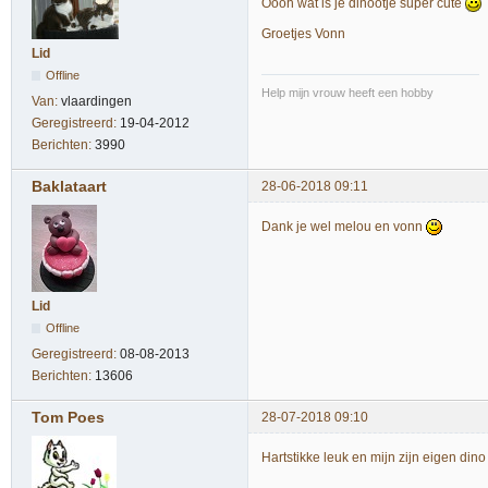
Oooh wat is je dinootje super cute
Groetjes Vonn
Lid
Offline
Help mijn vrouw heeft een hobby
Van:
vlaardingen
Geregistreerd:
19-04-2012
Berichten:
3990
Baklataart
28-06-2018 09:11
Dank je wel melou en vonn
Lid
Offline
Geregistreerd:
08-08-2013
Berichten:
13606
Tom Poes
28-07-2018 09:10
Hartstikke leuk en mijn zijn eigen dino