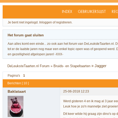
INDEX
GEBRUIKERSLIJST
REG
Je bent niet ingelogd.
Inloggen of registreren.
Het forum gaat sluiten
Aan alles komt een einde... zo ook aan het forum van DeLeuksteTaarten.nl. 
tot er de laatste jaren nog maar een enkel topic open was of geopend werd. Dit l
en gezelligheid afgelopen jaren! -XXX-
»
Jagger
DeLeuksteTaarten.nl Forum
»
Bruids- en Stapeltaarten
Pagina's
1
Berichten [ 10 ]
Baklataart
25-06-2018 12:23
Werd gisteren 4 en ik mag al 3 jaar ee
Leuk hoe je zo'n mannetje ziet groeie
Dit keer wilde hij graag zijn dino's op d