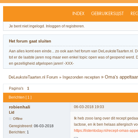
INDEX
GEBRUIKERSLIJST
REG
Je bent niet ingelogd.
Inloggen of registreren.
Het forum gaat sluiten
Aan alles komt een einde... zo ook aan het forum van DeLeuksteTaarten.nl. 
tot er de laatste jaren nog maar een enkel topic open was of geopend werd. Dit l
en gezelligheid afgelopen jaren! -XXX-
»
Oma's appeltaart
DeLeuksteTaarten.nl Forum
»
Ingezonden recepten
Pagina's
1
Berichten [ 1 ]
robienhali
06-03-2018 19:03
Lid
Ik heb zooo lang over dit recept geda
Offline
lactose, en ik ben helaas allergisch v
Geregistreerd:
06-03-2018
https://listentoday.nl/recept-omas-appel
Berichten:
1