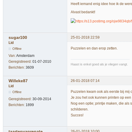
Heeft iemand enig idee hoe ik de were
Alvast bedankt!
sugar100
25-01-2018 22:59
Lid
Puzzelen en dan erop zetten.
Offline
Van:
Amsterdam
Geregistreerd:
01-07-2010
Haast is enkel goed als je vliegen vangt.
Berichten:
3609
Willeke87
26-01-2018 07:14
Lid
Puzzelen kwam ook als eerste bij mij 
Offline
Je zou het ook kunnen printen op een 
Geregistreerd:
30-09-2014
Nog een optie; printje maken, die als 
Berichten:
1899
schilderen.
Succes!
taartenvanrenate
26-01-2018 10:00