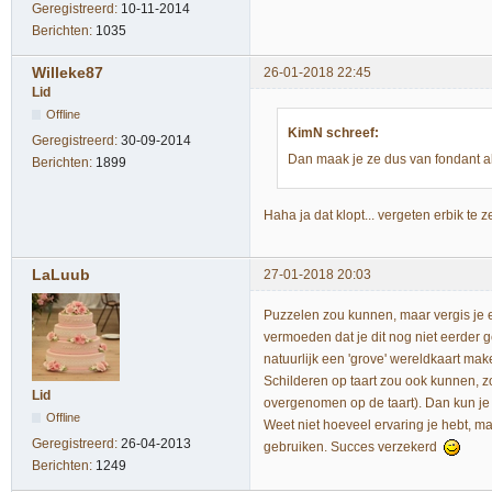
Geregistreerd:
10-11-2014
Berichten:
1035
Willeke87
26-01-2018 22:45
Lid
Offline
KimN schreef:
Geregistreerd:
30-09-2014
Dan maak je ze dus van fondant a
Berichten:
1899
Haha ja dat klopt... vergeten erbik te
LaLuub
27-01-2018 20:03
Puzzelen zou kunnen, maar vergis je er 
vermoeden dat je dit nog niet eerder 
natuurlijk een 'grove' wereldkaart mak
Schilderen op taart zou ook kunnen, zo
Lid
overgenomen op de taart). Dan kun je
Offline
Weet niet hoeveel ervaring je hebt, maa
Geregistreerd:
26-04-2013
gebruiken. Succes verzekerd
Berichten:
1249