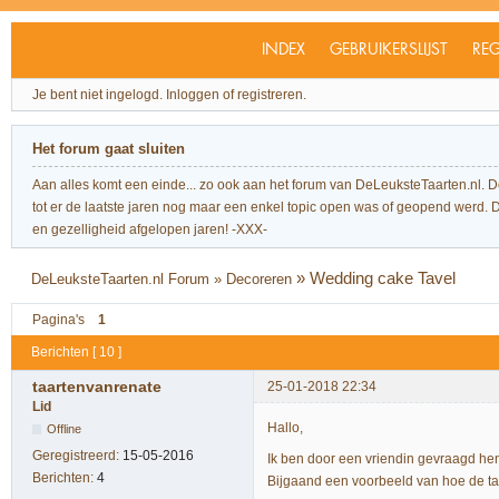
INDEX
GEBRUIKERSLIJST
REG
Je bent niet ingelogd.
Inloggen of registreren.
Het forum gaat sluiten
Aan alles komt een einde... zo ook aan het forum van DeLeuksteTaarten.nl. 
tot er de laatste jaren nog maar een enkel topic open was of geopend werd. Dit l
en gezelligheid afgelopen jaren! -XXX-
»
Wedding cake Tavel
DeLeuksteTaarten.nl Forum
»
Decoreren
Pagina's
1
Berichten [ 10 ]
taartenvanrenate
25-01-2018 22:34
Lid
Hallo,
Offline
Geregistreerd:
15-05-2016
Ik ben door een vriendin gevraagd hen
Berichten:
4
Bijgaand een voorbeeld van hoe de taa