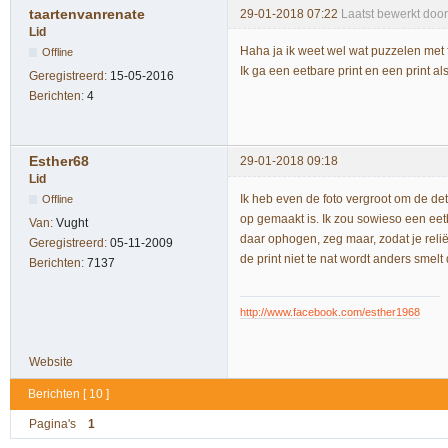
taartenvanrenate
29-01-2018 07:22
Laatst bewerkt doo
Lid
Haha ja ik weet wel wat puzzelen met fo
Offline
Ik ga een eetbare print en een print a
Geregistreerd:
15-05-2016
Berichten:
4
Esther68
29-01-2018 09:18
Lid
Ik heb even de foto vergroot om de de
Offline
op gemaakt is. Ik zou sowieso een eet
Van:
Vught
daar ophogen, zeg maar, zodat je reliëf 
Geregistreerd:
05-11-2009
de print niet te nat wordt anders smel
Berichten:
7137
http://www.facebook.com/esther1968
Website
Berichten [ 10 ]
Pagina's
1