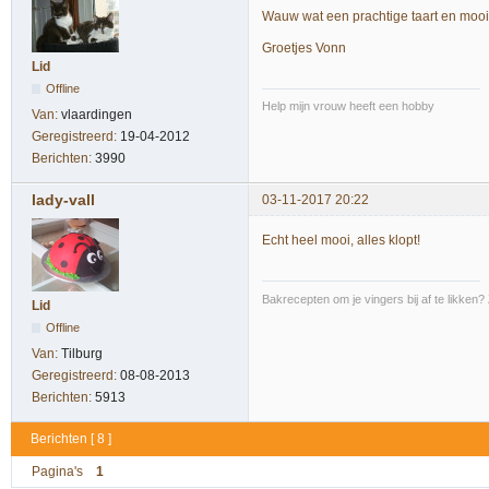
Wauw wat een prachtige taart en mooi
Groetjes Vonn
Lid
Offline
Help mijn vrouw heeft een hobby
Van:
vlaardingen
Geregistreerd:
19-04-2012
Berichten:
3990
lady-vall
03-11-2017 20:22
Echt heel mooi, alles klopt!
Bakrecepten om je vingers bij af te likken?
Lid
Offline
Van:
Tilburg
Geregistreerd:
08-08-2013
Berichten:
5913
Berichten [ 8 ]
Pagina's
1