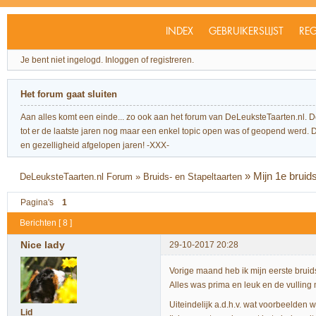
INDEX
GEBRUIKERSLIJST
REG
Je bent niet ingelogd.
Inloggen of registreren.
Het forum gaat sluiten
Aan alles komt een einde... zo ook aan het forum van DeLeuksteTaarten.nl. 
tot er de laatste jaren nog maar een enkel topic open was of geopend werd. Dit l
en gezelligheid afgelopen jaren! -XXX-
»
Mijn 1e bruids
DeLeuksteTaarten.nl Forum
»
Bruids- en Stapeltaarten
Pagina's
1
Berichten [ 8 ]
Nice lady
29-10-2017 20:28
Vorige maand heb ik mijn eerste bruids
Alles was prima en leuk en de vulling
Uiteindelijk a.d.h.v. wat voorbeelden 
Lid