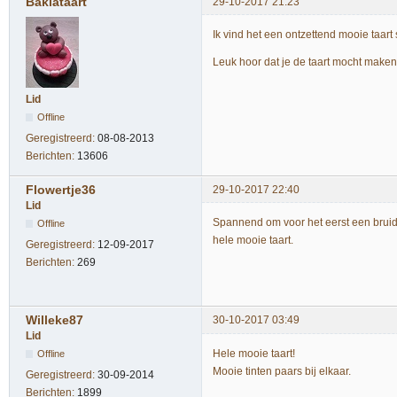
Baklataart
29-10-2017 21:23
Ik vind het een ontzettend mooie taa
Leuk hoor dat je de taart mocht make
Lid
Offline
Geregistreerd:
08-08-2013
Berichten:
13606
Flowertje36
29-10-2017 22:40
Lid
Spannend om voor het eerst een bruids
Offline
hele mooie taart.
Geregistreerd:
12-09-2017
Berichten:
269
Willeke87
30-10-2017 03:49
Lid
Hele mooie taart!
Offline
Mooie tinten paars bij elkaar.
Geregistreerd:
30-09-2014
Berichten:
1899