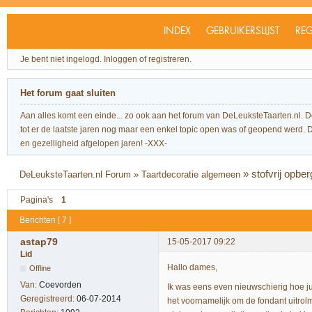
INDEX
GEBRUIKERSLIJST
REG
Je bent niet ingelogd.
Inloggen of registreren.
Het forum gaat sluiten
Aan alles komt een einde... zo ook aan het forum van DeLeuksteTaarten.nl. 
tot er de laatste jaren nog maar een enkel topic open was of geopend werd. Dit l
en gezelligheid afgelopen jaren! -XXX-
»
stofvrij opbe
DeLeuksteTaarten.nl Forum
»
Taartdecoratie algemeen
Pagina's
1
Berichten [ 7 ]
astap79
15-05-2017 09:22
Lid
Hallo dames,
Offline
Van:
Coevorden
Ik was eens even nieuwschierig hoe jull
Geregistreerd:
06-07-2014
het voornamelijk om de fondant uitrolma