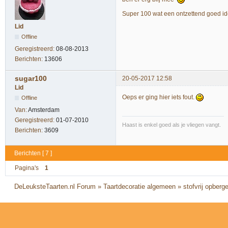
Super 100 wat een ontzettend goed i
Lid
Offline
Geregistreerd:
08-08-2013
Berichten:
13606
sugar100
20-05-2017 12:58
Lid
Oeps er ging hier iets fout.
Offline
Van:
Amsterdam
Geregistreerd:
01-07-2010
Haast is enkel goed als je vliegen vangt.
Berichten:
3609
Berichten [ 7 ]
Pagina's
1
DeLeuksteTaarten.nl Forum
»
Taartdecoratie algemeen
»
stofvrij opberg