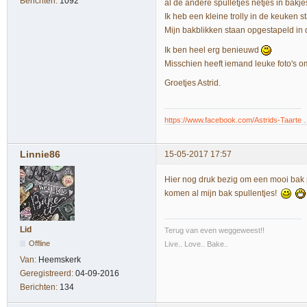
Berichten:
1092
al de andere spulletjes netjes in bakj
Ik heb een kleine trolly in de keuken 
Mijn bakblikken staan opgestapeld in
Ik ben heel erg benieuwd
Misschien heeft iemand leuke foto's o
Groetjes Astrid.
https://www.facebook.com/Astrids-Taarte
Linnie86
15-05-2017 17:57
Hier nog druk bezig om een mooi bak p
komen al mijn bak spullentjes!
Lid
Terug van even weggeweest!!
Offline
Live.. Love.. Bake..
Van:
Heemskerk
Geregistreerd:
04-09-2016
Berichten:
134