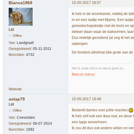
Bianca1969
15-05-2017 18:07
Ik heb in de woonkamer, vlakbij de tafe
in en een laatje met Mjams. Een laatje
gereedschapskistje met de tools en sp
Lid
deksel staan waar de bakvormen, taar
Offline
Dus redelijk geordend (al zeg ik het z
Van:
Landgraaf
opbergen.
Geregistreerd:
05-11-2011
De fondant uitrolmat (die grote van de
Berichten:
4732
Het is zoals het is en dat is goed zo.
Bianca's bakery
Website
astap79
15-05-2017 19:48
Lid
Bedankt dames voor jullie reacties
Offline
Ik heb zelf ook een Ikea mat, en deze 
Van:
Coevorden
een lapje eroverheen.
Geregistreerd:
06-07-2014
Ik zou dit dus ook anders willen en ee
Berichten:
1092