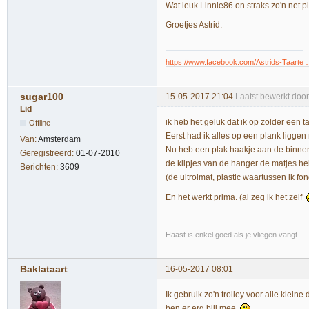
Wat leuk Linnie86 on straks zo'n net p
Groetjes Astrid.
https://www.facebook.com/Astrids-Taarte
sugar100
15-05-2017 21:04
Laatst bewerkt doo
Lid
ik heb het geluk dat ik op zolder een
Offline
Eerst had ik alles op een plank liggen
Van:
Amsterdam
Nu heb een plak haakje aan de binne
Geregistreerd:
01-07-2010
de klipjes van de hanger de matjes heb
Berichten:
3609
(de uitrolmat, plastic waartussen ik fo
En het werkt prima. (al zeg ik het zelf
Haast is enkel goed als je vliegen vangt.
Baklataart
16-05-2017 08:01
Ik gebruik zo'n trolley voor alle klein
ben er erg blij mee