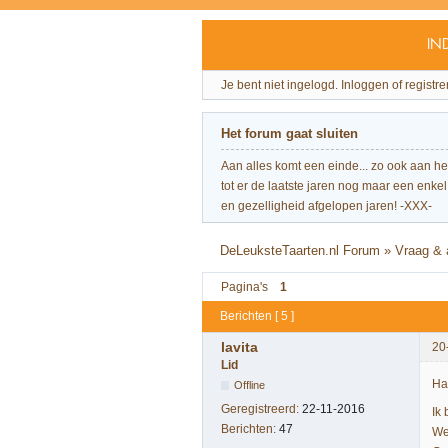
IN
Je bent niet ingelogd.
Inloggen of registre
Het forum gaat sluiten
Aan alles komt een einde... zo ook aan h
tot er de laatste jaren nog maar een enkel 
en gezelligheid afgelopen jaren! -XXX-
DeLeuksteTaarten.nl Forum
»
Vraag &
Pagina's
1
Berichten [ 5 ]
lavita
20
Lid
Ha
Offline
Geregistreerd:
22-11-2016
Ik
Berichten:
47
We