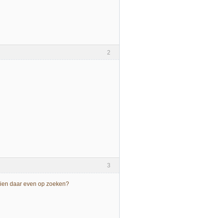
2
3
hien daar even op zoeken?