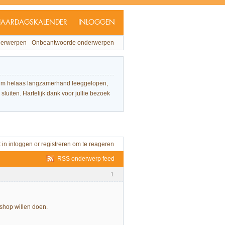
JAARDAGSKALENDER
INLOGGEN
derwerpen
Onbeantwoorde onderwerpen
forum helaas langzamerhand leeggelopen,
sluiten. Hartelijk dank voor jullie bezoek
t in
inloggen
or
registreren
om te reageren
RSS onderwerp feed
1
shop willen doen.