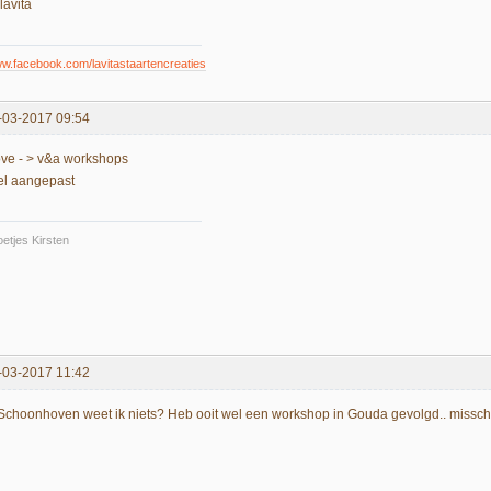
lavita
.facebook.com/lavitastaartencreaties
-03-2017 09:54
ve - > v&a workshops
tel aangepast
etjes Kirsten
-03-2017 11:42
 Schoonhoven weet ik niets? Heb ooit wel een workshop in Gouda gevolgd.. missc