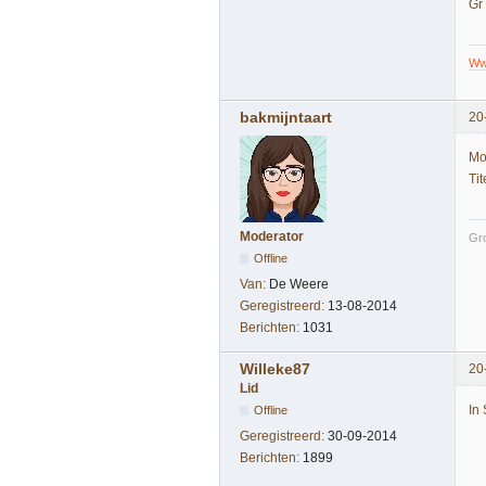
Gr 
Www
bakmijntaart
20
Mo
Ti
Moderator
Gro
Offline
Van:
De Weere
Geregistreerd:
13-08-2014
Berichten:
1031
Willeke87
20
Lid
In
Offline
Geregistreerd:
30-09-2014
Berichten:
1899