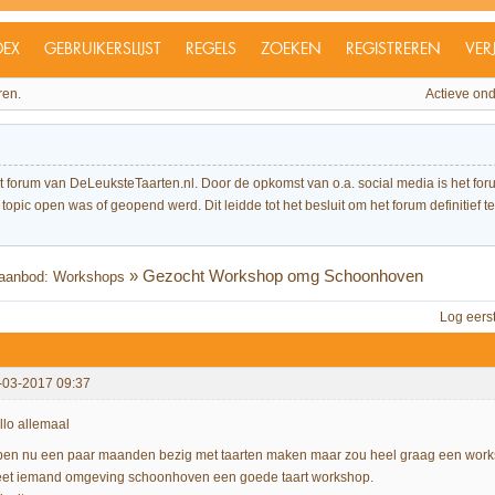
DEX
GEBRUIKERSLIJST
REGELS
ZOEKEN
REGISTREREN
VER
ren.
Actieve on
et forum van DeLeuksteTaarten.nl. Door de opkomst van o.a. social media is het 
topic open was of geopend werd. Dit leidde tot het besluit om het forum definitief te 
»
Gezocht Workshop omg Schoonhoven
 aanbod: Workshops
Log eers
-03-2017 09:37
llo allemaal
 ben nu een paar maanden bezig met taarten maken maar zou heel graag een work
et iemand omgeving schoonhoven een goede taart workshop.