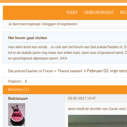
INDEX
GEBRUIKERSLIJST
REG
Je bent niet ingelogd.
Inloggen of registreren.
Het forum gaat sluiten
Aan alles komt een einde... zo ook aan het forum van DeLeuksteTaarten.nl. 
tot er de laatste jaren nog maar een enkel topic open was of geopend werd. Dit l
en gezelligheid afgelopen jaren! -XXX-
»
Februari 03. mijn eers
DeLeuksteTaarten.nl Forum
»
Thema taarten!
Pagina's
1
Berichten [ 1 ]
Baklataart
03-02-2017 14:47
deze heeft de dochter van Sarah voor