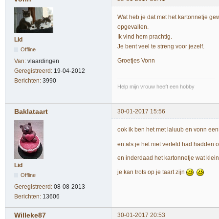
Wat heb je dat met het kartonnetje gewe
opgevallen.
Ik vind hem prachtig.
Lid
Je bent veel te streng voor jezelf.
Offline
Groetjes Vonn
Van:
vlaardingen
Geregistreerd:
19-04-2012
Berichten:
3990
Help mijn vrouw heeft een hobby
Baklataart
30-01-2017 15:56
ook ik ben het met laluub en vonn eens
en als je het niet verteld had hadden 
en inderdaad het kartonnetje wat klei
Lid
je kan trots op je taart zijn
Offline
Geregistreerd:
08-08-2013
Berichten:
13606
Willeke87
30-01-2017 20:53