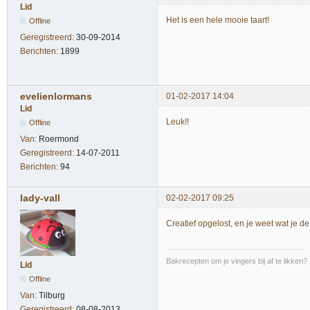
Lid
Het is een hele mooie taart!
Offline
Geregistreerd:
30-09-2014
Berichten:
1899
evelienlormans
01-02-2017 14:04
Lid
Leuk!!
Offline
Van:
Roermond
Geregistreerd:
14-07-2011
Berichten:
94
lady-vall
02-02-2017 09:25
Creatief opgelost, en je weet wat je d
Bakrecepten om je vingers bij af te likken?
Lid
Offline
Van:
Tilburg
Geregistreerd:
08-08-2013