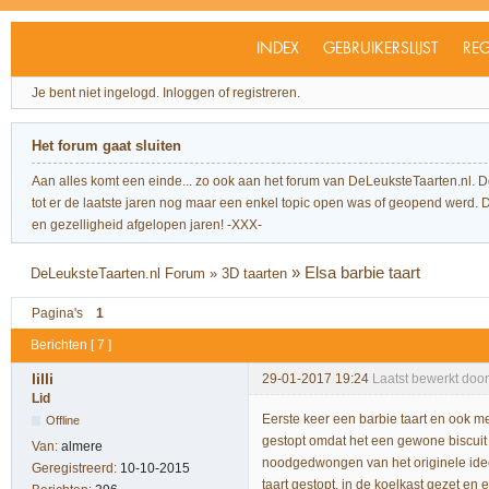
INDEX
GEBRUIKERSLIJST
REG
Je bent niet ingelogd.
Inloggen of registreren.
Het forum gaat sluiten
Aan alles komt een einde... zo ook aan het forum van DeLeuksteTaarten.nl. 
tot er de laatste jaren nog maar een enkel topic open was of geopend werd. Dit l
en gezelligheid afgelopen jaren! -XXX-
»
Elsa barbie taart
DeLeuksteTaarten.nl Forum
»
3D taarten
Pagina's
1
Berichten [ 7 ]
lilli
29-01-2017 19:24
Laatst bewerkt door 
Lid
Eerste keer een barbie taart en ook m
Offline
gestopt omdat het een gewone biscuit 
Van:
almere
noodgedwongen van het originele idee 
Geregistreerd:
10-10-2015
taart gestopt, in de koelkast gezet en