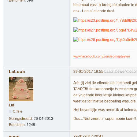
Berichten:
396
helemaal vast. Ik kreeg de plooien in 
enz. 1 en al ellende dus!
www.facebook.com/zondeomopteeten
LaLuub
29-01-2017 19:55
Laatst bewerkt doo
Joh, jij ziet de ellende die het heef
TAART!!! Het kartonnetje is echt een g
de volgende keer ietsje kleiner knippe
weet dat dit niet je bedoeling was, die 
Lid
Het bovenlijfje was neem ik al helemaal
Offline
Dus...'Niet zeuren', supermooie taart !
Geregistreerd:
26-04-2013
Berichten:
1249
vonn
29-01-2017 20:41