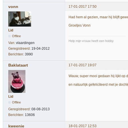
vonn
17-01-2017 17:50
Had hem al gezien, maar hij blijft ge
Groetjes Vonn
Lid
Offline
Help mijn vrouw heeft een hobby
Van:
vlaardingen
Geregistreerd:
19-04-2012
Berichten:
3990
Baklataart
17-01-2017 19:07
Wauw, super mooi gedaan hij lijkt op d
en natuurlijk gefeliciteerd met je docht
Lid
Offline
Geregistreerd:
08-08-2013
Berichten:
13606
kweenie
18-01-2017 12:53