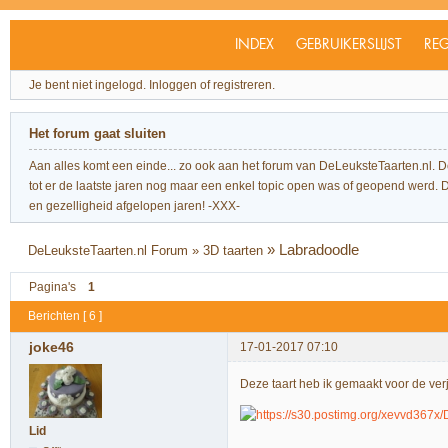
INDEX
GEBRUIKERSLIJST
REG
Je bent niet ingelogd.
Inloggen of registreren.
Het forum gaat sluiten
Aan alles komt een einde... zo ook aan het forum van DeLeuksteTaarten.nl. 
tot er de laatste jaren nog maar een enkel topic open was of geopend werd. Dit l
en gezelligheid afgelopen jaren! -XXX-
»
Labradoodle
DeLeuksteTaarten.nl Forum
»
3D taarten
Pagina's
1
Berichten [ 6 ]
joke46
17-01-2017 07:10
Deze taart heb ik gemaakt voor de ver
Lid