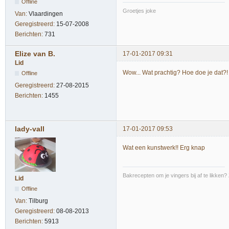
Offline
Groetjes joke
Van:
Vlaardingen
Geregistreerd:
15-07-2008
Berichten:
731
Elize van B.
17-01-2017 09:31
Lid
Wow... Wat prachtig? Hoe doe je dat?
Offline
Geregistreerd:
27-08-2015
Berichten:
1455
lady-vall
17-01-2017 09:53
Wat een kunstwerk!! Erg knap
Bakrecepten om je vingers bij af te likken?
Lid
Offline
Van:
Tilburg
Geregistreerd:
08-08-2013
Berichten:
5913