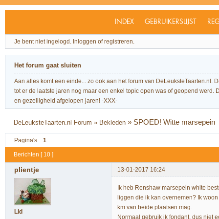
INDEX
GEBRUIKERSLIJST
REG
Je bent niet ingelogd.
Inloggen of registreren.
Het forum gaat sluiten
Aan alles komt een einde... zo ook aan het forum van DeLeuksteTaarten.nl. 
tot er de laatste jaren nog maar een enkel topic open was of geopend werd. Dit l
en gezelligheid afgelopen jaren! -XXX-
»
SPOED! Witte marsepein
DeLeuksteTaarten.nl Forum
»
Bekleden
Pagina's
1
Berichten [ 10 ]
plientje
13-01-2017 16:24
Ik heb Renshaw marsepein white bestel
liggen die ik kan overnemen? Ik woon 
km van beide plaatsen mag.
Lid
Normaal gebruik ik fondant, dus niet ec