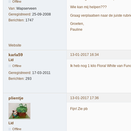
Offline
Wie kan mij helpen???
Van:
Wapserveen
Geregistreerd:
25-09-2008
Graag verplaatsen naar de juiste rubrie
Berichten:
1747
Groeten,
Pauline
Website
karla59
13-01-2017 16:34
Lid
Ik heb nog 1 kilo Floral White van Fu
Offline
Geregistreerd:
17-03-2011
Berichten:
293
plientje
13-01-2017 17:36
Fijn! Zie pb
Lid
Offline