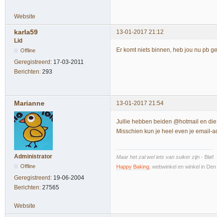
Website
karla59
13-01-2017 21:12
Lid
Er komt niets binnen, heb jou nu pb ge
Offline
Geregistreerd:
17-03-2011
Berichten:
293
Marianne
13-01-2017 21:54
Jullie hebben beiden @hotmail en die
Misschien kun je heel even je email-
Administrator
Maar het zal wel iets van suiker zijn
- Bløf
Offline
Happy Baking
, webwinkel en winkel in De
Geregistreerd:
19-06-2004
Berichten:
27565
Website