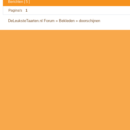
Berichten [ 5 ]
Pagina's
1
DeLeuksteTaarten.nl Forum
»
Bekleden
»
doorschijnen