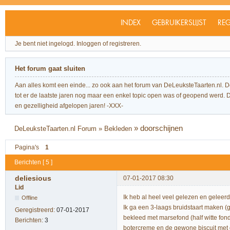
INDEX
GEBRUIKERSLIJST
REG
Je bent niet ingelogd.
Inloggen of registreren.
Het forum gaat sluiten
Aan alles komt een einde... zo ook aan het forum van DeLeuksteTaarten.nl. 
tot er de laatste jaren nog maar een enkel topic open was of geopend werd. Dit l
en gezelligheid afgelopen jaren! -XXX-
»
doorschijnen
DeLeuksteTaarten.nl Forum
»
Bekleden
Pagina's
1
Berichten [ 5 ]
deliesious
07-01-2017 08:30
Lid
Ik heb al heel veel gelezen en geleerd
Offline
Ik ga een 3-laags bruidstaart maken (
Geregistreerd:
07-01-2017
bekleed met marsefond (half witte fon
Berichten:
3
botercreme en de gewone biscuit met g