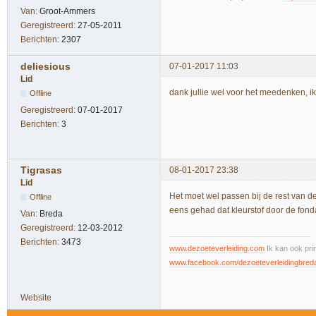
Van:
Groot-Ammers
Geregistreerd:
27-05-2011
Berichten:
2307
deliesious
07-01-2017 11:03
Lid
dank jullie wel voor het meedenken, i
Offline
Geregistreerd:
07-01-2017
Berichten:
3
Tigrasas
08-01-2017 23:38
Lid
Het moet wel passen bij de rest van d
Offline
eens gehad dat kleurstof door de fond
Van:
Breda
Geregistreerd:
12-03-2012
Berichten:
3473
www.dezoeteverleiding.com
Ik kan ook pri
www.facebook.com/dezoeteverleidingbred
Website