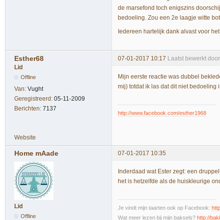
de marsefond toch enigszins doorschij
bedoeling. Zou een 2e laagje witte bo
Iedereen hartelijk dank alvast voor h
Esther68
07-01-2017 10:17
Laatst bewerkt doo
Lid
Mijn eerste reactie was dubbel bekled
Offline
mij) totdat ik las dat dit niet bedoelin
Van:
Vught
Geregistreerd:
05-11-2009
Berichten:
7137
http://www.facebook.com/esther1968
Website
Home mAade
07-01-2017 10:35
Inderdaad wat Ester zegt: een druppel
het is hetzelfde als de huiskleurige o
Lid
Je vindt mijn taarten ook op Facebook:
htt
Offline
Wat meer lezen bij mijn baksels?
http://bak