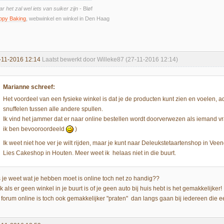
r het zal wel iets van suiker zijn
- Bløf
ppy Baking
, webwinkel en winkel in Den Haag
-11-2016 12:14
Laatst bewerkt door Willeke87 (27-11-2016 12:14)
Marianne schreef:
Het voordeel van een fysieke winkel is dat je de producten kunt zien en voelen, ad
snuffelen tussen alle andere spullen.
Ik vind het jammer dat er naar online bestellen wordt doorverwezen als iemand v
ik ben bevooroordeeld
)
Ik weet niet hoe ver je wilt rijden, maar je kunt naar Deleukstetaartenshop in V
Lies Cakeshop in Houten. Meer weet ik helaas niet in die buurt.
s je weet wat je hebben moet is online toch net zo handig??
 als er geen winkel in je buurt is of je geen auto bij huis hebt is het gemakkelijker!
t forum online is toch ook gemakkelijker "praten" dan langs gaan bij iedereen die e