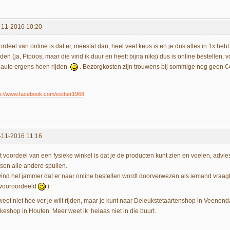
-11-2016 10:20
rdeel van online is dat er, meestal dan, heel veel keus is en je dus alles in 1x hebt. 
nden (ja, Pipoos, maar die vind ik duur en heeft bijna niks) dus is online bestellen
 auto ergens heen rijden
. Bezorgkosten zijn trouwens bij sommige nog geen 
p://www.facebook.com/esther1968
-11-2016 11:16
t voordeel van een fysieke winkel is dat je de producten kunt zien en voelen, advies
ssen alle andere spullen.
 vind het jammer dat er naar online bestellen wordt doorverwezen als iemand vraag
vooroordeeld
)
 weet niet hoe ver je wilt rijden, maar je kunt naar Deleukstetaartenshop in Veene
keshop in Houten. Meer weet ik helaas niet in die buurt.