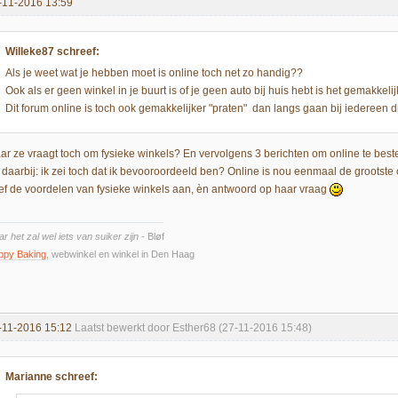
-11-2016 13:59
Willeke87 schreef:
Als je weet wat je hebben moet is online toch net zo handig??
Ook als er geen winkel in je buurt is of je geen auto bij huis hebt is het gemakkelij
Dit forum online is toch ook gemakkelijker "praten" dan langs gaan bij iedereen d
ar ze vraagt toch om fysieke winkels? En vervolgens 3 berichten om online te bestel
 daarbij: ik zei toch dat ik bevooroordeeld ben? Online is nou eenmaal de grootste 
ef de voordelen van fysieke winkels aan, èn antwoord op haar vraag
r het zal wel iets van suiker zijn
- Bløf
ppy Baking
, webwinkel en winkel in Den Haag
-11-2016 15:12
Laatst bewerkt door Esther68 (27-11-2016 15:48)
Marianne schreef: