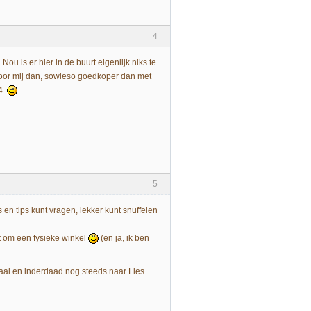
4
Nou is er hier in de buurt eigenlijk niks te
, voor mij dan, sowieso goedkoper dan met
€4
5
 en tips kunt vragen, lekker kunt snuffelen
t om een fysieke winkel
(en ja, ik ben
ndaal en inderdaad nog steeds naar Lies