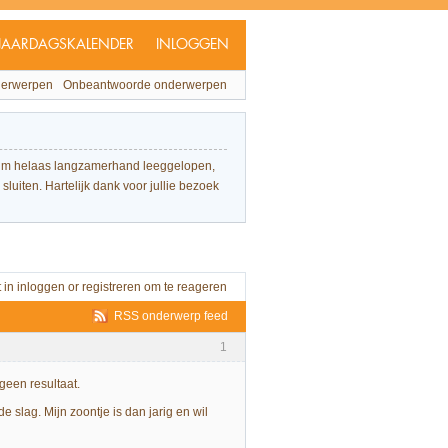
JAARDAGSKALENDER
INLOGGEN
derwerpen
Onbeantwoorde onderwerpen
forum helaas langzamerhand leeggelopen,
sluiten. Hartelijk dank voor jullie bezoek
t in
inloggen
or
registreren
om te reageren
RSS onderwerp feed
1
 geen resultaat.
 slag. Mijn zoontje is dan jarig en wil