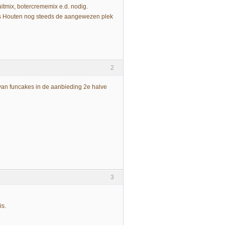
uitmix, botercrememix e.d. nodig.
n. Is Houten nog steeds de aangewezen plek
2
 van funcakes in de aanbieding 2e halve
3
is.