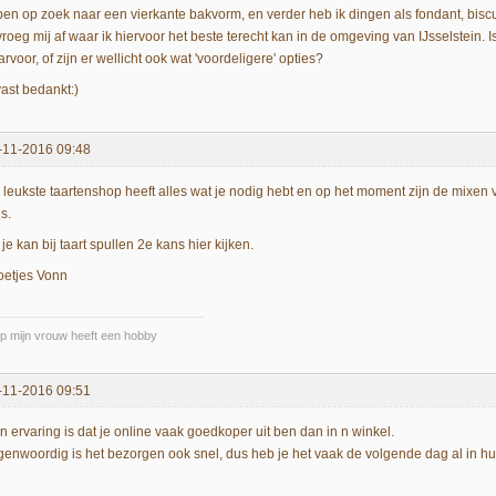
 ben op zoek naar een vierkante bakvorm, en verder heb ik dingen als fondant, bisc
 vroeg mij af waar ik hiervoor het beste terecht kan in de omgeving van IJsselstei
rvoor, of zijn er wellicht ook wat 'voordeligere' opties?
vast bedankt:)
-11-2016 09:48
 leukste taartenshop heeft alles wat je nodig hebt en op het moment zijn de mixen
js.
je kan bij taart spullen 2e kans hier kijken.
oetjes Vonn
p mijn vrouw heeft een hobby
-11-2016 09:51
n ervaring is dat je online vaak goedkoper uit ben dan in n winkel.
genwoordig is het bezorgen ook snel, dus heb je het vaak de volgende dag al in hu