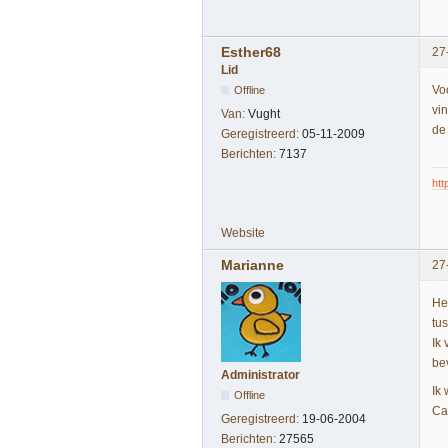
Esther68
27
Lid
Voo
Offline
vi
Van:
Vught
de
Geregistreerd:
05-11-2009
Berichten:
7137
htt
Website
Marianne
27
He
tu
Ik
be
Administrator
Ik
Offline
Ca
Geregistreerd:
19-06-2004
Berichten:
27565