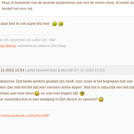
Maar ik bedoelde met de leukste taartenshop ook niet de online shop, ik bestel daar 
bestelt het voor mij.
 daar ben ik ook super blij mee
r het zal wel iets van suiker zijn
- Bløf
ppy Baking
, webwinkel en winkel in Den Haag
-11-2016 15:54
Laatst bewerkt door Esther68 (27-11-2016 15:55)
arianne: Dat beide winkels gestopt zijn heeft, voor zover ik het begrepen heb v
en dan met het feit dat veel mensen online kopen. Wat het is natuurlijk een feit dat
lemaal aan mee doen
, en ook over klagen idd
.
ar misschien kun je een vestiging in Den Bosch eo openen?
p://www.facebook.com/esther1968