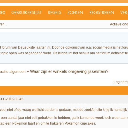
DEX
GEBRUIKERSLIJST
REGELS
ZOEKEN
REGISTREREN
VER
ren.
Actieve on
et forum van DeLeuksteTaarten.nl. Door de opkomst van o.a. social media is het 
topic open was of geopend werd. Dit leidde tot het besluit om het forum definitief te 
»
Waar zijn er winkels omgeving ijsselstein?
oratie algemeen
Log eers
-11-2016 08:45
weet niet of de vraag wellicht eerder is gedaan, met de zoekfunctie krijg ik namelijk
 een aantal jaar niet zelf gebakken te hebben, ga ik komende week toch weer aan de
aag een Pokémon taart en om te trakteren Pokémon cupcakes.