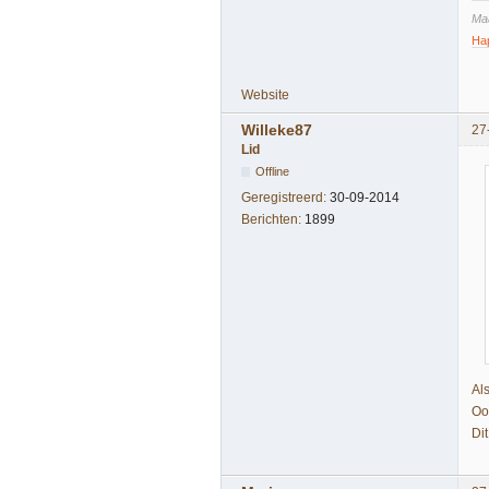
Maa
Ha
Website
Willeke87
27
Lid
Offline
Geregistreerd:
30-09-2014
Berichten:
1899
Al
Ook
Di