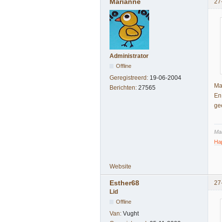
Marianne
27
Administrator
Offline
Geregistreerd:
19-06-2004
Ma
Berichten:
27565
En
ge
Maa
Ha
Website
Esther68
27
Lid
Offline
Van:
Vught