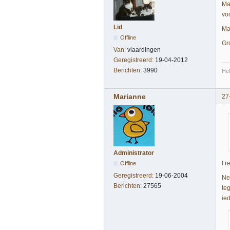
Maa
voo
Lid
Maa
Offline
Gr
Van:
vlaardingen
Geregistreerd:
19-04-2012
Berichten:
3990
Hel
Marianne
27
Administrator
I r
Offline
Geregistreerd:
19-06-2004
Nee
Berichten:
27565
te
ie