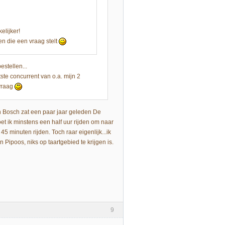
elijker!
en die een vraag stelt
stellen...
ste concurrent van o.a. mijn 2
 vraag
en Bosch zat een paar jaar geleden De
et ik minstens een half uur rijden om naar
5 minuten rijden. Toch raar eigenlijk...ik
Pipoos, niks op taartgebied te krijgen is.
9