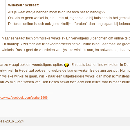
Willeke87 schreef:
Als je weet wat je hebben moet is online toch net zo handig??
Ook als er geen winkel in je buurt is of je geen auto bij huis hebt is het gemakk
Dit forum online is toch ook gemakkelijker "praten" dan langs gaan bij iedere
Maar ze vraagt toch om fysieke winkels? En vervolgens 3 berichten om online te be
En daarbij: ik zei toch dat ik bevooroordeeld ben? Online is nou eenmaal de groot
winkels. Dus ik geef de voordelen van fysieke winkels aan, èn antwoord op haar
ar ze vraagt ook om voordeligere opties
. En dat is toch online winkelen. In D
artwinkel, In Hedel zat ook een uitgebreide taartenwinkel. Beide zijn gestopt. Nu mo
 fysieke winkel te gaan. Wil ik naar een uitgebreidere winkel dan moet ik minstens 4
on 25 minuten fietsen van Den Bosch af wat toch echt een leuke stad is maar, buiten 
p://www.facebook.com/esther1968
-11-2016 15:24