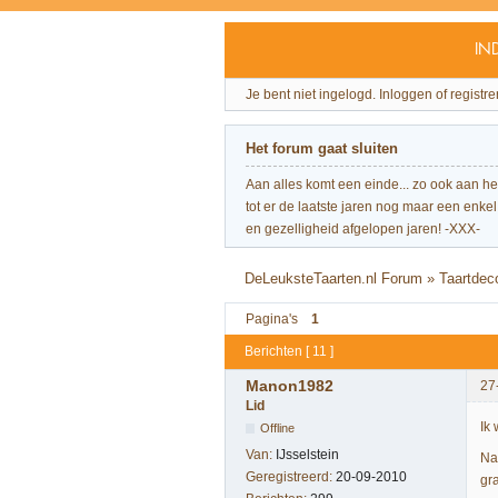
IN
Je bent niet ingelogd.
Inloggen of registre
Het forum gaat sluiten
Aan alles komt een einde... zo ook aan h
tot er de laatste jaren nog maar een enkel 
en gezelligheid afgelopen jaren! -XXX-
DeLeuksteTaarten.nl Forum
»
Taartdec
Pagina's
1
Berichten [ 11 ]
Manon1982
27
Lid
Ik 
Offline
Van:
IJsselstein
Na
Geregistreerd:
20-09-2010
gr