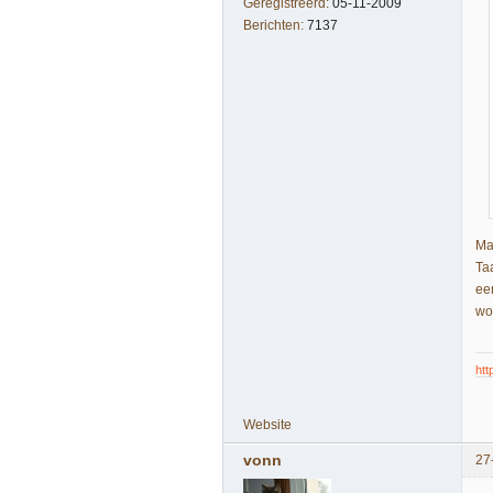
Geregistreerd:
05-11-2009
Berichten:
7137
Ma
Ta
een
wo
htt
Website
vonn
27