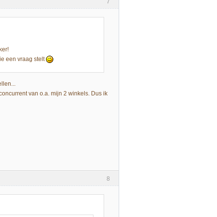
7
ker!
ie een vraag stelt
len...
concurrent van o.a. mijn 2 winkels. Dus ik
8