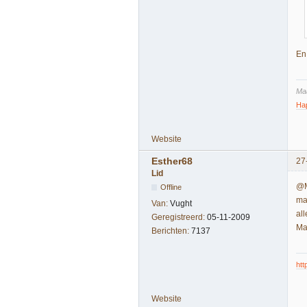
En
Maa
Ha
Website
Esther68
27
Lid
@M
Offline
mak
Van:
Vught
al
Geregistreerd:
05-11-2009
Ma
Berichten:
7137
htt
Website