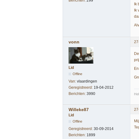
Berichten:
299
Ik
Ik
daa
Al
vonn
27
De
pri
Lid
En 
Offline
Gr
Van:
vlaardingen
Geregistreerd:
19-04-2012
Berichten:
3990
Hel
Willeke87
27
Lid
Mij
Offline
Te
Geregistreerd:
30-09-2014
Berichten:
1899