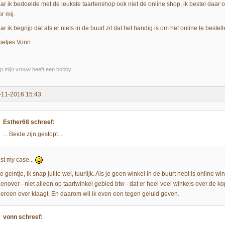
r ik bedoelde met de leukste taartenshop ook niet de online shop, ik bestel daar ook n
r mij.
r ik begrijp dat als er niets in de buurt zit dat het handig is om het online te bestell
oetjes Vonn
p mijn vrouw heeft een hobby
-11-2016 15:43
Esther68 schreef:
... Beide zijn gestopt....
est my case...
 geintje, ik snap jullie wel, tuurlijk. Als je geen winkel in de buurt hebt is online 
genover - niet alleen op taartwinkel gebied btw - dat er heel veel winkels over de k
dereen over klaagt. En daarom wil ik even een tegen geluid geven.
vonn schreef: