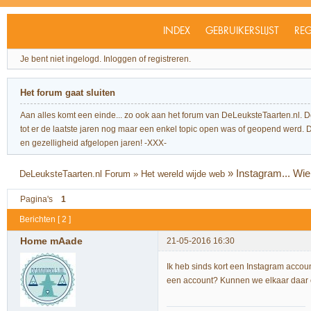
INDEX
GEBRUIKERSLIJST
REG
Je bent niet ingelogd.
Inloggen of registreren.
Het forum gaat sluiten
Aan alles komt een einde... zo ook aan het forum van DeLeuksteTaarten.nl. 
tot er de laatste jaren nog maar een enkel topic open was of geopend werd. Dit l
en gezelligheid afgelopen jaren! -XXX-
»
Instagram... Wie
DeLeuksteTaarten.nl Forum
»
Het wereld wijde web
Pagina's
1
Berichten [ 2 ]
Home mAade
21-05-2016 16:30
Ik heb sinds kort een Instagram accoun
een account? Kunnen we elkaar daar