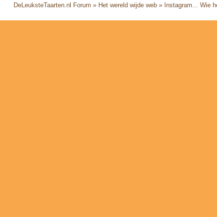
DeLeuksteTaarten.nl Forum
»
Het wereld wijde web
»
Instagram... Wie h