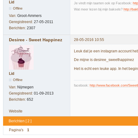
Lid
Je vindt mijn taarten ook op Facebook:
htt
Offline
Wat meer lezen bij mijn baksels?
http://bak
Van:
Groot-Ammers
Geregistreerd:
27-05-2011
Berichten:
2307
Desiree - Sweet Happinez
28-05-2016 10:55
Leuk dat je een instagram account he
De mijne is desiree_sweethappinez
Het is echt een leuke app. In het beg
Lid
Offline
facebook:
http://www.facebook.com/Swee
Van:
Nijmegen
Geregistreerd:
01-09-2013
Berichten:
652
Website
Berichten [ 2 ]
Pagina's
1