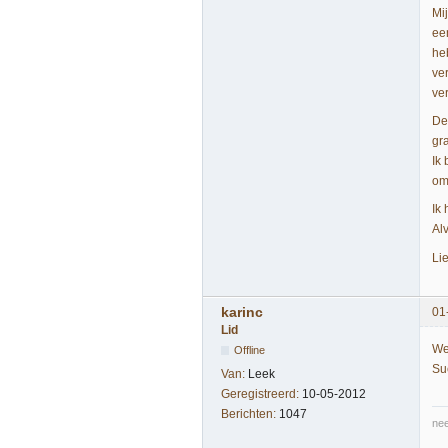
Mi
ee
he
ve
ver
De
gr
Ik
om 
Ik
Alv
Lie
karinc
01
Lid
We
Offline
Suc
Van:
Leek
Geregistreerd:
10-05-2012
Berichten:
1047
nee