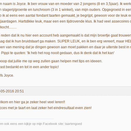
jn naam is Joyce. Ik ben vrouw van en moeder van 2 jongens (8 en 3,5jaar). Ik wer
n slagerij/groente en lunchroom (3 in 1 winkel), van mijn ouders. Opgegroeid in een
b ik al eens een aantal fondant taarten gemaakt, je begrijpt, gewoon voor de leuk en
rjaardagen. Hartstikke leuk, maar een een tijdrovende klus. Ik had veel assecoires d
kocht.........
 reden dat ik nu hier een account heb aangemaakt is dat mijn broertje gaat trouwen
aag dat ik hun bruidstaart ga maken. SUPER LEUK, en ik ben erg vereert, maar HEL
 ben van mening dat je dingen gewoon aan moet pakken en daar je uiterste best in 
Pippi te quoten: 'Ik heb het nog nooit gedaan, dus ik denk dat ik het kan'
 hoop dat jullie me op weg zullen gaan helpen met tips en ideeen.
ast bedankt en tot in een ander topic!
fs Joyce.
-05-2016 20:51
lkom en hier ga je zeker heel veel leren!!
ces met je taart en laat zeker het eindresultaat even zien!
m ook eens een kijkje op mijn Facebook site: taartengoed