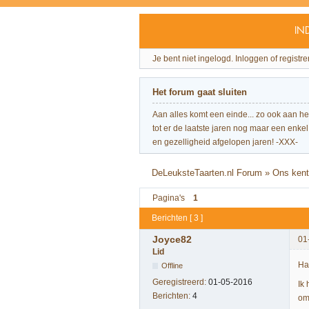
IN
Je bent niet ingelogd.
Inloggen of registre
Het forum gaat sluiten
Aan alles komt een einde... zo ook aan h
tot er de laatste jaren nog maar een enkel 
en gezelligheid afgelopen jaren! -XXX-
DeLeuksteTaarten.nl Forum
»
Ons kent 
Pagina's
1
Berichten [ 3 ]
Joyce82
01
Lid
Ha
Offline
Geregistreerd:
01-05-2016
Ik
Berichten:
4
om