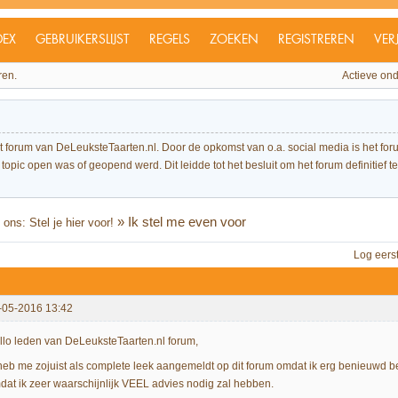
DEX
GEBRUIKERSLIJST
REGELS
ZOEKEN
REGISTREREN
VER
ren.
Actieve on
et forum van DeLeuksteTaarten.nl. Door de opkomst van o.a. social media is het 
topic open was of geopend werd. Dit leidde tot het besluit om het forum definitief te 
»
Ik stel me even voor
ons: Stel je hier voor!
Log eers
-05-2016 13:42
llo leden van DeLeuksteTaarten.nl forum,
 heb me zojuist als complete leek aangemeldt op dit forum omdat ik erg benieuwd b
dat ik zeer waarschijnlijk VEEL advies nodig zal hebben.