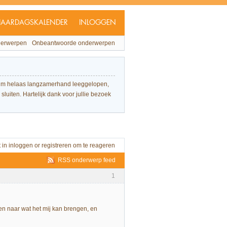
JAARDAGSKALENDER
INLOGGEN
derwerpen
Onbeantwoorde onderwerpen
forum helaas langzamerhand leeggelopen,
sluiten. Hartelijk dank voor jullie bezoek
t in
inloggen
or
registreren
om te reageren
RSS onderwerp feed
1
en naar wat het mij kan brengen, en