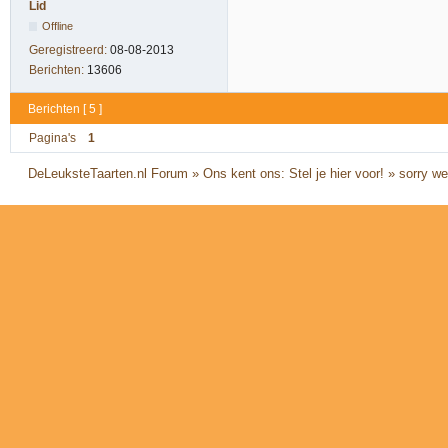
Lid
Offline
Geregistreerd:
08-08-2013
Berichten:
13606
Berichten [ 5 ]
Pagina's
1
DeLeuksteTaarten.nl Forum
»
Ons kent ons: Stel je hier voor!
»
sorry we