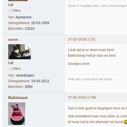
Lid
Denk in mogelijkheden, niet in beperkingen
Offline
Van:
Apeldoorn
Geregistreerd:
28-03-2009
Berichten:
10024
vonn
27-02-2016 17:01
Leuk dat je er weer even bent.
Beterschap met je man en kind.
Lid
Groetjes Vonn
Offline
Van:
vlaardingen
Help mijn vrouw heeft een hobby
Geregistreerd:
19-04-2012
Berichten:
3990
Baklataart
27-02-2016 17:08
Dat is heel goed te begrijpen hoor en f
Wat ontzettend naar voor jullie je zoo
ik hoop dat je het allemaal vol houd