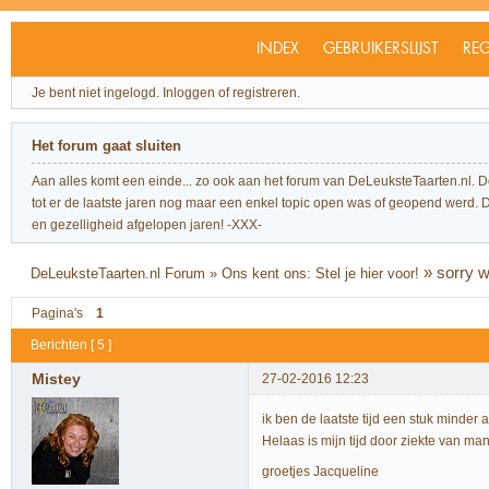
INDEX
GEBRUIKERSLIJST
REG
Je bent niet ingelogd.
Inloggen of registreren.
Het forum gaat sluiten
Aan alles komt een einde... zo ook aan het forum van DeLeuksteTaarten.nl. 
tot er de laatste jaren nog maar een enkel topic open was of geopend werd. Dit l
en gezelligheid afgelopen jaren! -XXX-
»
sorry 
DeLeuksteTaarten.nl Forum
»
Ons kent ons: Stel je hier voor!
Pagina's
1
Berichten [ 5 ]
Mistey
27-02-2016 12:23
ik ben de laatste tijd een stuk minder
Helaas is mijn tijd door ziekte van ma
groetjes Jacqueline