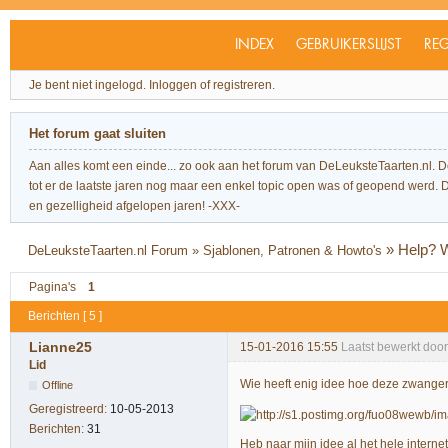
INDEX
GEBRUIKERSLIJST
REG
Je bent niet ingelogd.
Inloggen of registreren.
Het forum gaat sluiten
Aan alles komt een einde... zo ook aan het forum van DeLeuksteTaarten.nl. 
tot er de laatste jaren nog maar een enkel topic open was of geopend werd. Dit l
en gezelligheid afgelopen jaren! -XXX-
»
Help? W
DeLeuksteTaarten.nl Forum
»
Sjablonen, Patronen & Howto's
Pagina's
1
Berichten [ 5 ]
Lianne25
15-01-2016 15:55
Laatst bewerkt doo
Lid
Wie heeft enig idee hoe deze zwange
Offline
Geregistreerd:
10-05-2013
Berichten:
31
Heb naar mijn idee al het hele intern