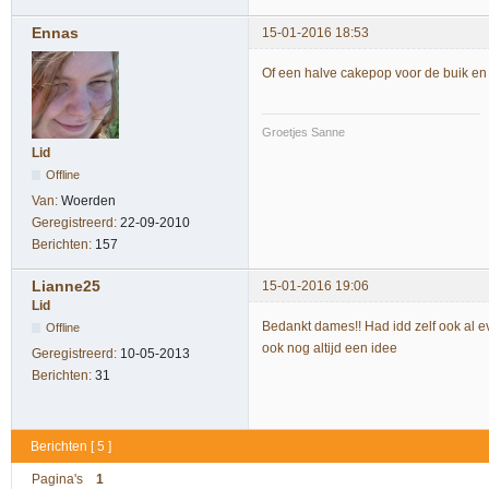
Ennas
15-01-2016 18:53
Of een halve cakepop voor de buik en
Groetjes Sanne
Lid
Offline
Van:
Woerden
Geregistreerd:
22-09-2010
Berichten:
157
Lianne25
15-01-2016 19:06
Lid
Bedankt dames!! Had idd zelf ook al 
Offline
ook nog altijd een idee
Geregistreerd:
10-05-2013
Berichten:
31
Berichten [ 5 ]
Pagina's
1