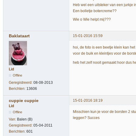
Heb wel een uitsteker van een jurkje 
Een bolletje botercreme??
Wie o Wie helpt mij???
Baklataart
15-01-2016 15:59
hoi, de foto is een beetje klein kan 
voor de buik en kleintjes voor de bors
heb het zelf nooit gemaakt hoor dus h
Lid
Offline
Geregistreerd:
08-08-2013
Berichten:
13606
cuppie cuppie
15-01-2016 18:19
Lid
Misschien kun je voor de borsten 2 stuk
Offline
leggen? Succes
Van:
Balen (B)
Geregistreerd:
05-04-2011
Berichten:
601