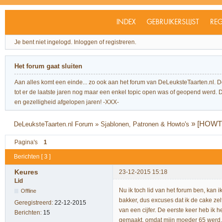
INDEX
GEBRUIKERSLIJST
REG
Je bent niet ingelogd.
Inloggen of registreren.
Het forum gaat sluiten
Aan alles komt een einde... zo ook aan het forum van DeLeuksteTaarten.nl. 
tot er de laatste jaren nog maar een enkel topic open was of geopend werd. Dit l
en gezelligheid afgelopen jaren! -XXX-
»
[HOWTO]
DeLeuksteTaarten.nl Forum
»
Sjablonen, Patronen & Howto's
Pagina's
1
Berichten [ 3 ]
Keures
23-12-2015 15:18
Lid
Nu ik toch lid van het forum ben, kan 
Offline
bakker, dus excuses dat ik de cake ze
Geregistreerd:
22-12-2015
van een cijfer. De eerste keer heb ik h
Berichten:
15
gemaakt, omdat mijn moeder 65 werd.