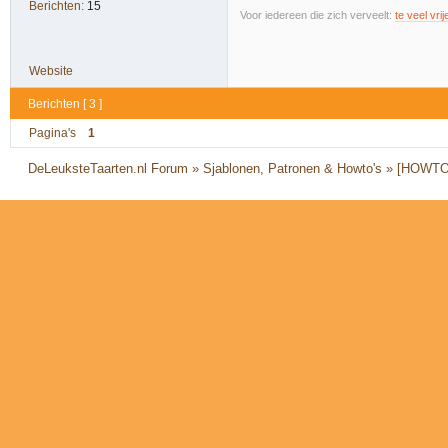
Berichten:
15
Voor iedereen die zich verveelt:
te veel vrije
Website
Berichten [ 3 ]
Pagina's
1
DeLeuksteTaarten.nl Forum
»
Sjablonen, Patronen & Howto's
»
[HOWTO] 