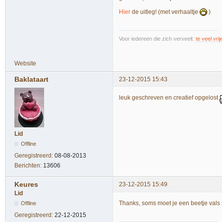
Hier
de uitleg! (met verhaaltje
)
Voor iedereen die zich verveelt:
te veel vrije
Website
Baklataart
23-12-2015 15:43
leuk geschreven en creatief opgelost
Lid
Offline
Geregistreerd:
08-08-2013
Berichten:
13606
Keures
23-12-2015 15:49
Lid
Thanks, soms moet je een beetje vals
Offline
Geregistreerd:
22-12-2015