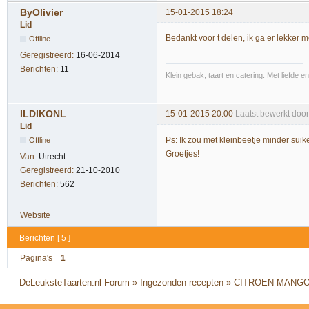
ByOlivier
15-01-2015 18:24
Lid
Bedankt voor t delen, ik ga er lekker 
Offline
Geregistreerd:
16-06-2014
Berichten:
11
Klein gebak, taart en catering. Met liefde 
ILDIKONL
15-01-2015 20:00
Laatst bewerkt doo
Lid
Ps: Ik zou met kleinbeetje minder suik
Offline
Groetjes!
Van:
Utrecht
Geregistreerd:
21-10-2010
Berichten:
562
Website
Berichten [ 5 ]
Pagina's
1
DeLeuksteTaarten.nl Forum
»
Ingezonden recepten
»
CITROEN MANGO 