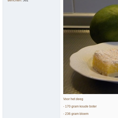
Berichten:
562
Voor het deeg
- 170 gram koude boter
- 236 gram bloem