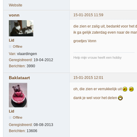
Website
vonn
15-01-2015 11:59
die zien er zalig uit, bedankt voor het 
ik ga gelijk zaterdag even naar de ma
Lid
groetjes Vonn
Offline
Van:
vlaardingen
Help mijn vrouw heeft een hobby
Geregistreerd:
19-04-2012
Berichten:
3990
Baklataart
15-01-2015 12:01
oh, die zien er verrukkelijk uit
dank je wel voor het delen
Lid
Offline
Geregistreerd:
08-08-2013
Berichten:
13606