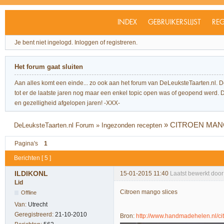
INDEX
GEBRUIKERSLIJST
REG
Je bent niet ingelogd.
Inloggen of registreren.
Het forum gaat sluiten
Aan alles komt een einde... zo ook aan het forum van DeLeuksteTaarten.nl. 
tot er de laatste jaren nog maar een enkel topic open was of geopend werd. Dit l
en gezelligheid afgelopen jaren! -XXX-
»
CITROEN MANG
DeLeuksteTaarten.nl Forum
»
Ingezonden recepten
Pagina's
1
Berichten [ 5 ]
ILDIKONL
15-01-2015 11:40
Laatst bewerkt doo
Lid
Citroen mango slices
Offline
Van:
Utrecht
Geregistreerd:
21-10-2010
Bron:
http://www.handmadehelen.nl/ci