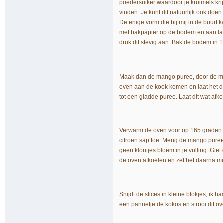
poedersuiker waardoor je kruimels kri
vinden. Je kunt dit natuurlijk ook doe
De enige vorm die bij mij in de buurt
met bakpapier op de bodem en aan lang
druk dit stevig aan. Bak de bodem in 1
Maak dan de mango puree, door de man
even aan de kook komen en laat het da
tot een gladde puree. Laat dit wat afko
Verwarm de oven voor op 165 graden C
citroen sap toe. Meng de mango puree 
geen klontjes bloem in je vulling. Giet
de oven afkoelen en zet het daarna mi
Snijdt de slices in kleine blokjes, ik 
een pannetje de kokos en strooi dit ov