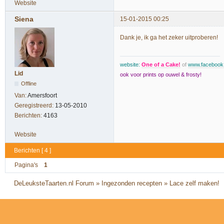
Website
Siena
15-01-2015 00:25
Dank je, ik ga het zeker uitproberen!
website:
One of a Cake!
of
www.faceboo
Lid
ook voor prints op ouwel & frosty!
Offline
Van:
Amersfoort
Geregistreerd:
13-05-2010
Berichten:
4163
Website
Berichten [ 4 ]
Pagina's
1
DeLeuksteTaarten.nl Forum
»
Ingezonden recepten
»
Lace zelf maken!