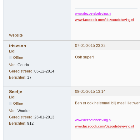
www.dezoetebeleving.nl
www.facebook.com/dezoetebeleving.nl
Website
irisvson
07-01-2015 23:22
Lid
Ooh super!
Offline
Van:
Gouda
Geregistreerd:
05-12-2014
Berichten:
17
Seefje
08-01-2015 13:14
Lid
Ben er ook helemaal blij mee! Het wer
Offline
Van:
Waalre
Geregistreerd:
26-01-2013
www.dezoetebeleving.nl
Berichten:
912
www.facebook.com/dezoetebeleving.nl