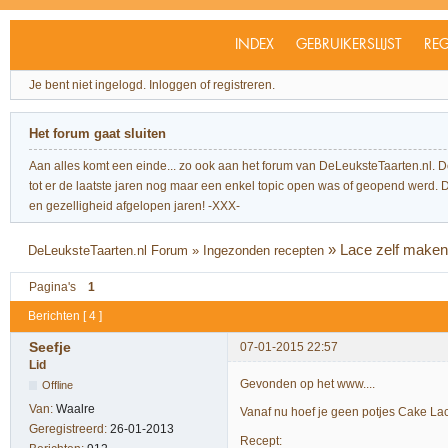
INDEX
GEBRUIKERSLIJST
REG
Je bent niet ingelogd.
Inloggen of registreren.
Het forum gaat sluiten
Aan alles komt een einde... zo ook aan het forum van DeLeuksteTaarten.nl. 
tot er de laatste jaren nog maar een enkel topic open was of geopend werd. Dit l
en gezelligheid afgelopen jaren! -XXX-
»
Lace zelf maken
DeLeuksteTaarten.nl Forum
»
Ingezonden recepten
Pagina's
1
Berichten [ 4 ]
Seefje
07-01-2015 22:57
Lid
Gevonden op het www....
Offline
Van:
Waalre
Vanaf nu hoef je geen potjes Cake Lac
Geregistreerd:
26-01-2013
Recept: