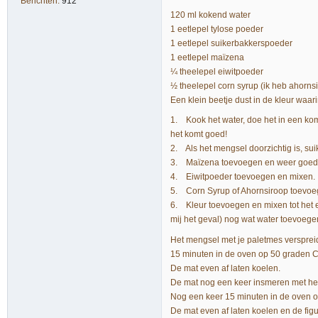
Berichten:
912
120 ml kokend water
1 eetlepel tylose poeder
1 eetlepel suikerbakkerspoeder
1 eetlepel maïzena
¼ theelepel eiwitpoeder
½ theelepel corn syrup (ik heb ahornsi
Een klein beetje dust in de kleur waari
1. Kook het water, doe het in een kom 
het komt goed!
2. Als het mengsel doorzichtig is, s
3. Maïzena toevoegen en weer goed
4. Eiwitpoeder toevoegen en mixen.
5. Corn Syrup of Ahornsiroop toevoe
6. Kleur toevoegen en mixen tot het e
mij het geval) nog wat water toevoege
Het mengsel met je paletmes verspreid
15 minuten in de oven op 50 graden C
De mat even af laten koelen.
De mat nog een keer insmeren met he
Nog een keer 15 minuten in de oven o
De mat even af laten koelen en de figu