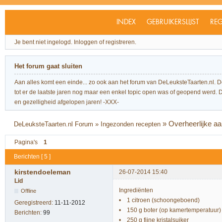
INDEX
GEBRUIKERSLIJST
REG
Je bent niet ingelogd.
Inloggen of registreren.
Het forum gaat sluiten
Aan alles komt een einde... zo ook aan het forum van DeLeuksteTaarten.nl. 
tot er de laatste jaren nog maar een enkel topic open was of geopend werd. Dit l
en gezelligheid afgelopen jaren! -XXX-
»
Overheerlijke a
DeLeuksteTaarten.nl Forum
»
Ingezonden recepten
Pagina's
1
Berichten [ 5 ]
kirstendoeleman
26-07-2014 15:40
Lid
Ingrediënten
Offline
• 1 citroen (schoongeboend)
Geregistreerd:
11-11-2012
• 150 g boter (op kamertemperatuur)
Berichten:
99
• 250 g fijne kristalsuiker