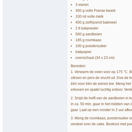
• 3 eieren
• 300 g volle Franse kwark
• 100 ml volle melk
• 400 g zelfrijzend bakmeel
• 2 tl bakpoeder
• 500 g aardbeien
• 185 g roomkaas
• 100 g poedersuiker
• bakpapier
• ovenschaal (34 x 23 cm)
Bereiden
1. Verwarm de oven voor op 175 °C. 
citroen en pers de vrucht uit. Doe de 
één voor één de eieren toe. Meng het
erboven en spatel luchtig erdoor. Ver
2. Snijd de helft van de aardbeien in 
in ca. 50 min. gaar in het midden van 
gaar. Laat op een rooster in 2 uur afko
3. Meng de roomkaas, poedersuiker en h
verdeel over de cake. Bestrooi met po