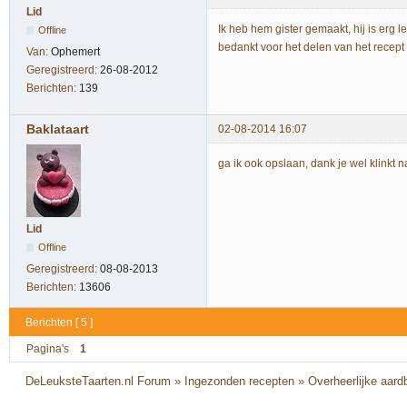
Lid
Ik heb hem gister gemaakt, hij is erg le
Offline
bedankt voor het delen van het recept
Van:
Ophemert
Geregistreerd:
26-08-2012
Berichten:
139
Baklataart
02-08-2014 16:07
ga ik ook opslaan, dank je wel klinkt
Lid
Offline
Geregistreerd:
08-08-2013
Berichten:
13606
Berichten [ 5 ]
Pagina's
1
DeLeuksteTaarten.nl Forum
»
Ingezonden recepten
»
Overheerlijke aard