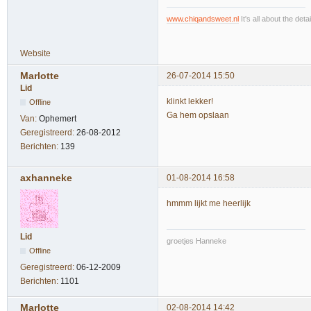
www.chiqandsweet.nl
It's all about the detai
Website
Marlotte
26-07-2014 15:50
Lid
klinkt lekker!
Offline
Ga hem opslaan
Van:
Ophemert
Geregistreerd:
26-08-2012
Berichten:
139
axhanneke
01-08-2014 16:58
hmmm lijkt me heerlijk
Lid
groetjes Hanneke
Offline
Geregistreerd:
06-12-2009
Berichten:
1101
Marlotte
02-08-2014 14:42