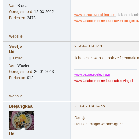
Van:
Breda
Geregistreerd:
12-03-2012
www.dezoeteverleiding.com
Ik kan ook pri
Berichten:
3473
www.facebook.com/dezoeteverleidingbred
Website
Seefje
21-04-2014 14:11
Lid
Ik heb mijn website ook zelf gemaakt 
Offline
Van:
Waalre
Geregistreerd:
26-01-2013
www.dezoetebeleving.nl
Berichten:
912
www.facebook.com/dezoetebeleving.nl
Website
Biejangkaa
21-04-2014 14:55
Dankje!
Het heet magix webdesign 9
Lid