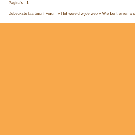
Pagina's
1
DeLeuksteTaarten.nl Forum
»
Het wereld wijde web
»
Wie kent er iemand.