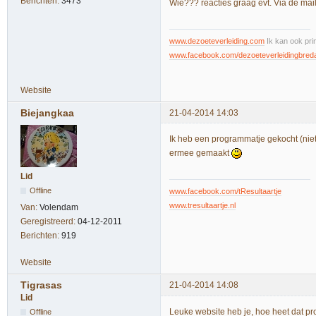
Berichten:
3473
Wie??? reacties graag evt. Via de mai
www.dezoeteverleiding.com
Ik kan ook pri
www.facebook.com/dezoeteverleidingbred
Website
Biejangkaa
21-04-2014 14:03
Ik heb een programmatje gekocht (niet
ermee gemaakt
Lid
Offline
www.facebook.com/tResultaartje
www.tresultaartje.nl
Van:
Volendam
Geregistreerd:
04-12-2011
Berichten:
919
Website
Tigrasas
21-04-2014 14:08
Lid
Leuke website heb je, hoe heet dat 
Offline