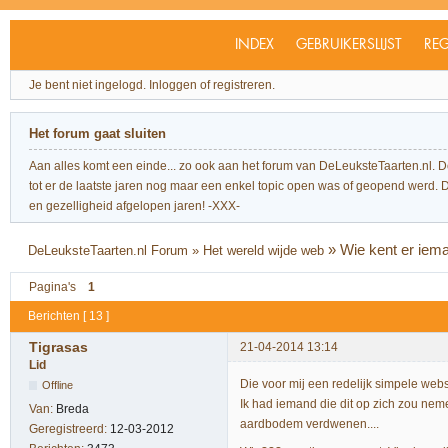
INDEX
GEBRUIKERSLIJST
REG
Je bent niet ingelogd.
Inloggen of registreren.
Het forum gaat sluiten
Aan alles komt een einde... zo ook aan het forum van DeLeuksteTaarten.nl. 
tot er de laatste jaren nog maar een enkel topic open was of geopend werd. Dit l
en gezelligheid afgelopen jaren! -XXX-
»
Wie kent er ieman
DeLeuksteTaarten.nl Forum
»
Het wereld wijde web
Pagina's
1
Berichten [ 13 ]
Tigrasas
21-04-2014 13:14
Lid
Die voor mij een redelijk simpele we
Offline
Ik had iemand die dit op zich zou nem
Van:
Breda
aardbodem verdwenen....
Geregistreerd:
12-03-2012