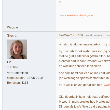
ja!
check
www.hetsuikerhuys.nl
!
Website
Siena
02-05-2014 17:06
Laatst bewerkt doo
ik heb mijn domeinnaam gekocht bij 
bij hun heb ik ook webruimte etc (bij
met de gratis sitebilder (Webeditor) h
hiervoor had ik nooit iets met website
Lid
en was dus echt een leek hierin.
Offline
Van:
Amersfoort
one.com heeft ook een online chat, als
Geregistreerd:
13-05-2010
(op werkdagen tijdens kantooruren in 
Berichten:
4163
dit is wat ik er van gebakken heb:
www.
Oja, doordat ik hem helemaal zelf geb
Ik weet immers precies hoe ik alles ge
Dingen als foto's / tekst/ extra pagina