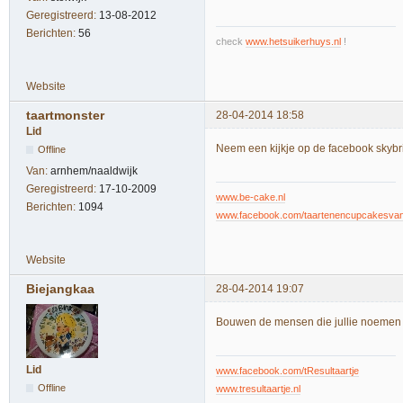
Geregistreerd:
13-08-2012
Berichten:
56
check
www.hetsuikerhuys.nl
!
Website
taartmonster
28-04-2014 18:58
Lid
Neem een kijkje op de facebook skybr
Offline
Van:
arnhem/naaldwijk
Geregistreerd:
17-10-2009
www.be-cake.nl
Berichten:
1094
www.facebook.com/taartenencupcakesva
Website
Biejangkaa
28-04-2014 19:07
Bouwen de mensen die jullie noemen 
Lid
www.facebook.com/tResultaartje
Offline
www.tresultaartje.nl