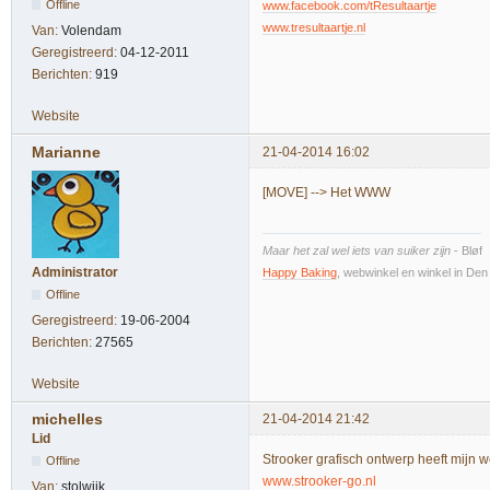
Offline
www.facebook.com/tResultaartje
www.tresultaartje.nl
Van:
Volendam
Geregistreerd:
04-12-2011
Berichten:
919
Website
Marianne
21-04-2014 16:02
[MOVE] --> Het WWW
Maar het zal wel iets van suiker zijn
- Bløf
Administrator
Happy Baking
, webwinkel en winkel in De
Offline
Geregistreerd:
19-06-2004
Berichten:
27565
Website
michelles
21-04-2014 21:42
Lid
Strooker grafisch ontwerp heeft mijn 
Offline
www.strooker-go.nl
Van:
stolwijk