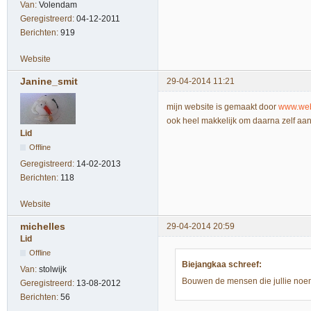
Van:
Volendam
Geregistreerd:
04-12-2011
Berichten:
919
Website
Janine_smit
29-04-2014 11:21
mijn website is gemaakt door
www.web
ook heel makkelijk om daarna zelf aan
Lid
Offline
Geregistreerd:
14-02-2013
Berichten:
118
Website
michelles
29-04-2014 20:59
Lid
Offline
Biejangkaa schreef:
Van:
stolwijk
Bouwen de mensen die jullie noe
Geregistreerd:
13-08-2012
Berichten:
56