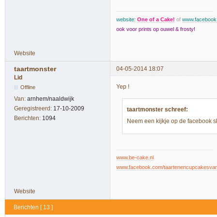
website:
One of a Cake!
of
www.faceboo
ook voor prints op ouwel & frosty!
Website
taartmonster
04-05-2014 18:07
Lid
Yep !
Offline
Van:
arnhem/naaldwijk
Geregistreerd:
17-10-2009
taartmonster schreef:
Berichten:
1094
Neem een kijkje op de facebook sk
www.be-cake.nl
www.facebook.com/taartenencupcakesva
Website
Berichten [ 13 ]