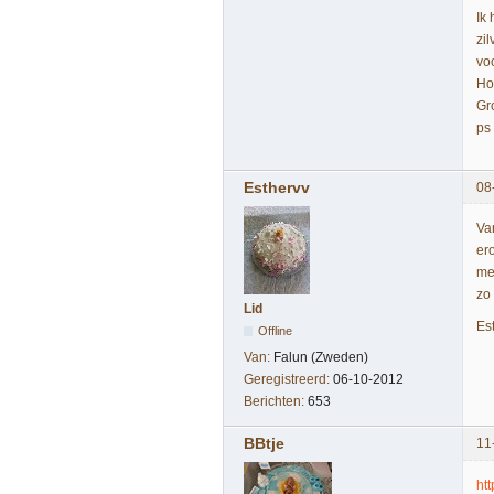
Ik
zi
vo
Ho
Gr
ps 
Esthervv
08
Va
er
me
zo
Lid
Es
Offline
Van:
Falun (Zweden)
Geregistreerd:
06-10-2012
Berichten:
653
BBtje
11
ht