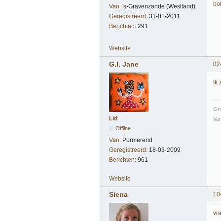
bo
Van:
's-Gravenzande (Westland)
Geregistreerd:
31-01-2011
Berichten:
291
Website
G.I. Jane
02
Ik
Gr
Lid
Van
Offline
Van:
Purmerend
Geregistreerd:
18-03-2009
Berichten:
961
Website
Siena
10
vr