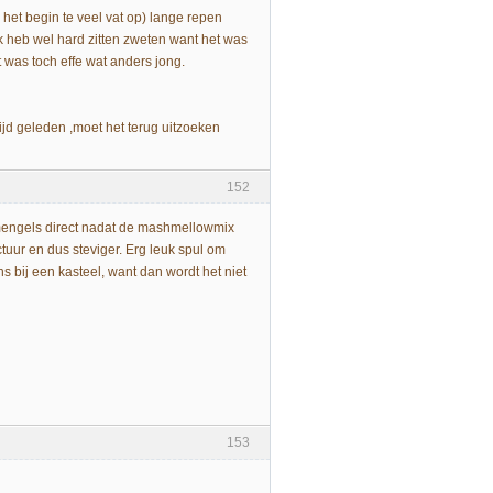
het begin te veel vat op) lange repen
k heb wel hard zitten zweten want het was
t was toch effe wat anders jong.
tijd geleden ,moet het terug uitzoeken
152
 mengels direct nadat de mashmellowmix
tuur en dus steviger. Erg leuk spul om
s bij een kasteel, want dan wordt het niet
153