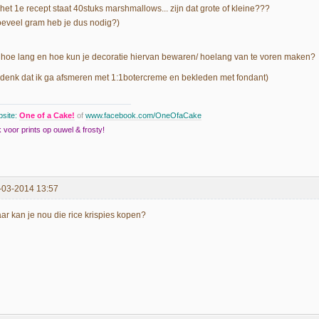
 het 1e recept staat 40stuks marshmallows... zijn dat grote of kleine???
oeveel gram heb je dus nodig?)
 hoe lang en hoe kun je decoratie hiervan bewaren/ hoelang van te voren maken?
k denk dat ik ga afsmeren met 1:1botercreme en bekleden met fondant)
site:
One of a Cake!
of
www.facebook.com/OneOfaCake
 voor prints op ouwel & frosty!
-03-2014 13:57
ar kan je nou die rice krispies kopen?