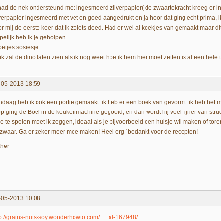
 had de nek ondersteund met ingesmeerd zilverpapier( de zwaartekracht kreeg er in 
lverpapier ingesmeerd met vet en goed aangedrukt en ja hoor dat ging echt prima, i
or mij de eerste keer dat ik zoiets deed. Had er wel al koekjes van gemaakt maar di
pelijk heb ik je geholpen.
oetjes sosiesje
ik zal de dino laten zien als ik nog weet hoe ik hem hier moet zetten is al een hele 
-05-2013 18:59
ndaag heb ik ook een portie gemaakt. ik heb er een boek van gevormt. ik heb het
op ging de Boel in de keukenmachine gegooid, en dan wordt hij veel fijner van struc
e te spelen moet ik zeggen, ideaal als je bijvoorbeeld een huisje wil maken of toren
 zwaar. Ga er zeker meer mee maken! Heel erg ´bedankt voor de recepten!
ther
-05-2013 10:08
tp://grains-nuts-soy.wonderhowto.com/ … al-167948/