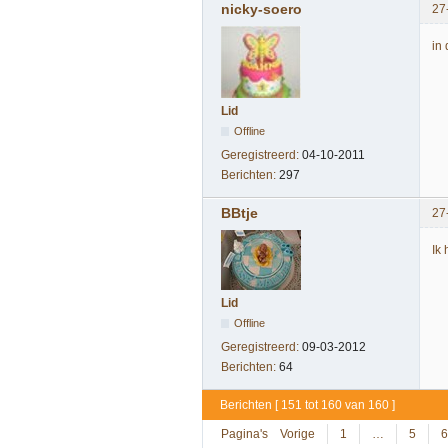
nicky-soero
27
in
Lid
Offline
Geregistreerd:
04-10-2011
Berichten:
297
BBtje
27
Ik
Lid
Offline
Geregistreerd:
09-03-2012
Berichten:
64
Berichten [ 151 tot 160 van 160 ]
Pagina's
Vorige
1
…
5
6