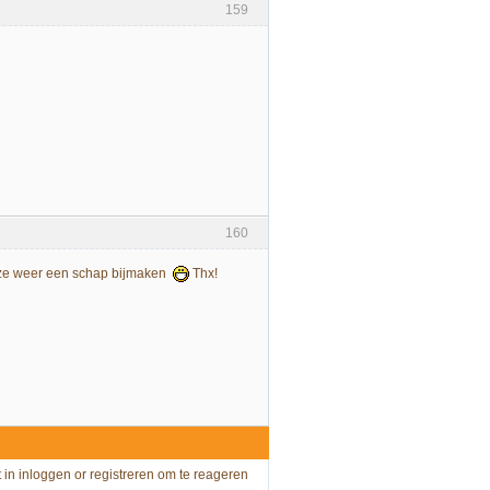
159
160
an ze weer een schap bijmaken
Thx!
t in
inloggen
or
registreren
om te reageren