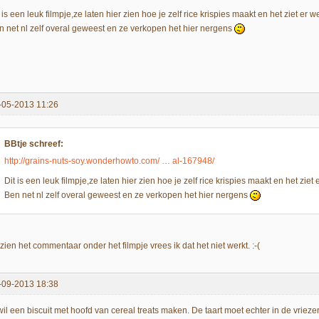
 is een leuk filmpje,ze laten hier zien hoe je zelf rice krispies maakt en het ziet er 
n net nl zelf overal geweest en ze verkopen het hier nergens
-05-2013 11:26
BBtje schreef:
http://grains-nuts-soy.wonderhowto.com/ … al-167948/
Dit is een leuk filmpje,ze laten hier zien hoe je zelf rice krispies maakt en het ziet
Ben net nl zelf overal geweest en ze verkopen het hier nergens
ien het commentaar onder het filmpje vrees ik dat het niet werkt. :-(
-09-2013 18:38
wil een biscuit met hoofd van cereal treats maken. De taart moet echter in de vrieze