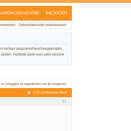
JAARDAGSKALENDER
INLOGGEN
derwerpen
Onbeantwoorde onderwerpen
forum helaas langzamerhand leeggelopen,
sluiten. Hartelijk dank voor jullie bezoek
t in
inloggen
or
registreren
om te reageren
RSS onderwerp feed
51