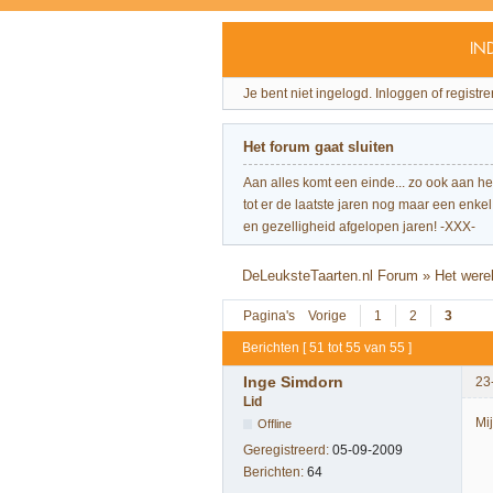
IN
Je bent niet ingelogd.
Inloggen of registre
Het forum gaat sluiten
Aan alles komt een einde... zo ook aan h
tot er de laatste jaren nog maar een enkel 
en gezelligheid afgelopen jaren! -XXX-
DeLeuksteTaarten.nl Forum
»
Het were
Pagina's
Vorige
1
2
3
Berichten [ 51 tot 55 van 55 ]
Inge Simdorn
23
Lid
Mij
Offline
Geregistreerd:
05-09-2009
Berichten:
64