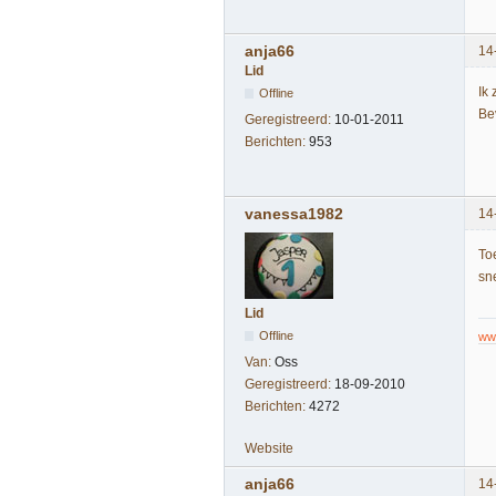
anja66
14
Lid
Ik 
Offline
Be
Geregistreerd:
10-01-2011
Berichten:
953
vanessa1982
14
To
sne
Lid
Offline
ww
Van:
Oss
Geregistreerd:
18-09-2010
Berichten:
4272
Website
anja66
14