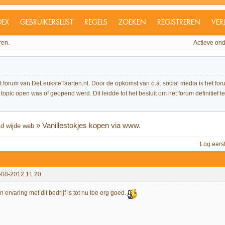
DEX
GEBRUIKERSLIJST
REGELS
ZOEKEN
REGISTREREN
VER
ren.
Actieve on
et forum van DeLeuksteTaarten.nl. Door de opkomst van o.a. social media is het 
topic open was of geopend werd. Dit leidde tot het besluit om het forum definitief te 
»
Vanillestokjes kopen via www.
ld wijde web
Log eers
-08-2012 11:20
n ervaring met dit bedrijf is tot nu toe erg goed.