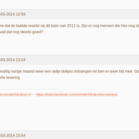
-03-2014 12:59
zie dat de laatste reactie op dit topic van 2012 is. Zijn er nog mensen die hier nog 
valt dat nog steeds goed?
-03-2014 13:24
evallig vorige maand weer een setje stokjes ontvangen en ben er weer blij mee. Go
lle levering.
w.wonderfulcakes.nl
---
https://www.facebook.com/wonderfulcakesbyvanessa
-03-2014 15:54