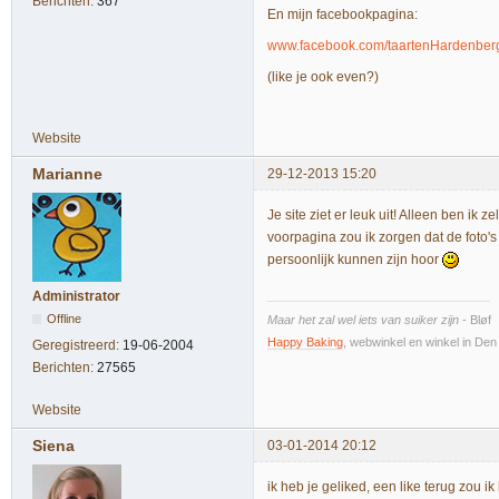
Berichten:
367
En mijn facebookpagina:
www.facebook.com/taartenHardenber
(like je ook even?)
Website
Marianne
29-12-2013 15:20
Je site ziet er leuk uit! Alleen ben ik z
voorpagina zou ik zorgen dat de foto's 
persoonlijk kunnen zijn hoor
Administrator
Offline
Maar het zal wel iets van suiker zijn
- Bløf
Happy Baking
, webwinkel en winkel in De
Geregistreerd:
19-06-2004
Berichten:
27565
Website
Siena
03-01-2014 20:12
ik heb je geliked, een like terug zou ik