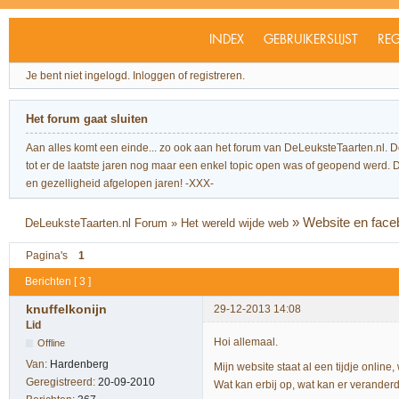
INDEX
GEBRUIKERSLIJST
REG
Je bent niet ingelogd.
Inloggen of registreren.
Het forum gaat sluiten
Aan alles komt een einde... zo ook aan het forum van DeLeuksteTaarten.nl. 
tot er de laatste jaren nog maar een enkel topic open was of geopend werd. Dit l
en gezelligheid afgelopen jaren! -XXX-
»
Website en fac
DeLeuksteTaarten.nl Forum
»
Het wereld wijde web
Pagina's
1
Berichten [ 3 ]
knuffelkonijn
29-12-2013 14:08
Lid
Hoi allemaal.
Offline
Van:
Hardenberg
Mijn website staat al een tijdje online,
Geregistreerd:
20-09-2010
Wat kan erbij op, wat kan er verande