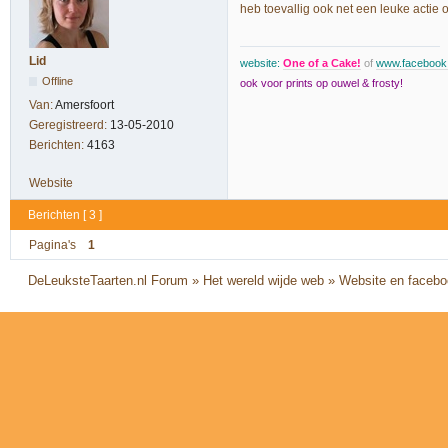
heb toevallig ook net een leuke actie o
Lid
website:
One of a Cake!
of
www.faceboo
Offline
ook voor prints op ouwel & frosty!
Van:
Amersfoort
Geregistreerd:
13-05-2010
Berichten:
4163
Website
Berichten [ 3 ]
Pagina's
1
DeLeuksteTaarten.nl Forum
»
Het wereld wijde web
»
Website en faceb