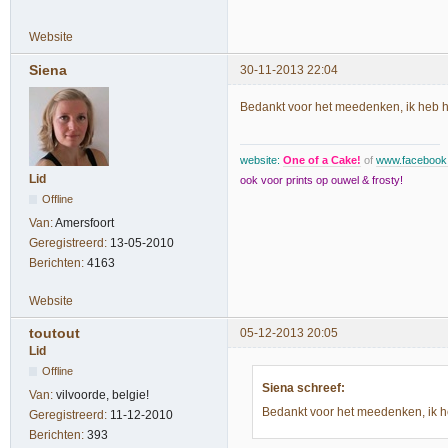
Website
Siena
30-11-2013 22:04
Bedankt voor het meedenken, ik heb h
website:
One of a Cake!
of
www.faceboo
Lid
ook voor prints op ouwel & frosty!
Offline
Van:
Amersfoort
Geregistreerd:
13-05-2010
Berichten:
4163
Website
toutout
05-12-2013 20:05
Lid
Offline
Siena schreef:
Van:
vilvoorde, belgie!
Bedankt voor het meedenken, ik h
Geregistreerd:
11-12-2010
Berichten:
393