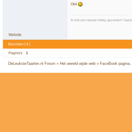
Oké
Ik heb een nieuwe hobby gevonden! Taarte
Website
Berichten [ 8 ]
Pagina's
1
DeLeuksteTaarten.nl Forum
»
Het wereld wijde web
»
FaceBook pagina,