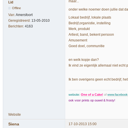
maar...
Lid
Offline
onder welke noemer doen jullie dat d
Van:
Amersfoort
Lokaal bedrijf, lokale plaats
Geregistreerd:
13-05-2010
Bedrijf,organistie, instelling
Berichten:
4163
Merk, produkt
Artiest, band, bekent persoon
Amusement
Goed doel, communitie
en welk kopje dan?
Ik vind ze eigenlijk allemaal niet echt
Ik ben overigens geen echt bedrijf, het
website:
One of a Cake!
of
www.faceboo
ook voor prints op ouwel & frosty!
Website
Siena
17-10-2013 15:00