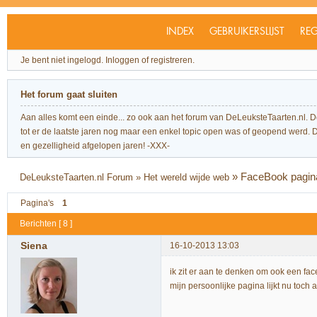
INDEX
GEBRUIKERSLIJST
REG
Je bent niet ingelogd.
Inloggen of registreren.
Het forum gaat sluiten
Aan alles komt een einde... zo ook aan het forum van DeLeuksteTaarten.nl. 
tot er de laatste jaren nog maar een enkel topic open was of geopend werd. Dit l
en gezelligheid afgelopen jaren! -XXX-
»
FaceBook pagin
DeLeuksteTaarten.nl Forum
»
Het wereld wijde web
Pagina's
1
Berichten [ 8 ]
Siena
16-10-2013 13:03
ik zit er aan te denken om ook een fa
mijn persoonlijke pagina lijkt nu toch