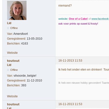
niemand?
website:
One of a Cake!
of
www.faceboo
Lid
ook voor prints op ouwel & frosty!
Offline
Van:
Amersfoort
Geregistreerd:
13-05-2010
Berichten:
4163
Website
toutout
16-11-2013 11:53
Lid
Ik heb het onder eten en drinken! To
Offline
Van:
vilvoorde, belgie!
Geregistreerd:
11-12-2010
Ik heb een nieuwe hobby gevonden! Taarte
Berichten:
393
Website
toutout
16-11-2013 11:53
Lid