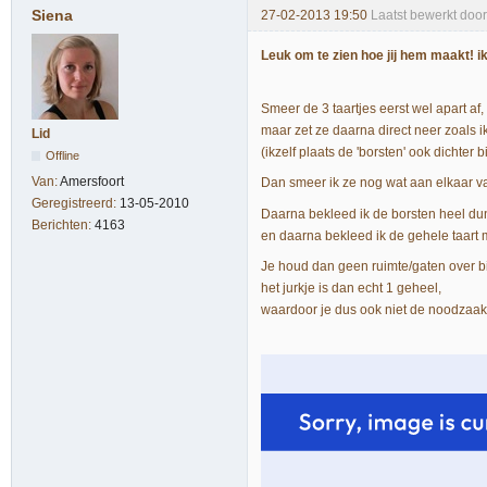
Siena
27-02-2013 19:50
Laatst bewerkt doo
Leuk om te zien hoe jij hem maakt! 
Smeer de 3 taartjes eerst wel apart af,
maar zet ze daarna direct neer zoals i
Lid
(ikzelf plaats de 'borsten' ook dichter b
Offline
Van:
Amersfoort
Dan smeer ik ze nog wat aan elkaar va
Geregistreerd:
13-05-2010
Daarna bekleed ik de borsten heel dun
Berichten:
4163
en daarna bekleed ik de gehele taart me
Je houd dan geen ruimte/gaten over bi
het jurkje is dan echt 1 geheel,
waardoor je dus ook niet de noodzaak 