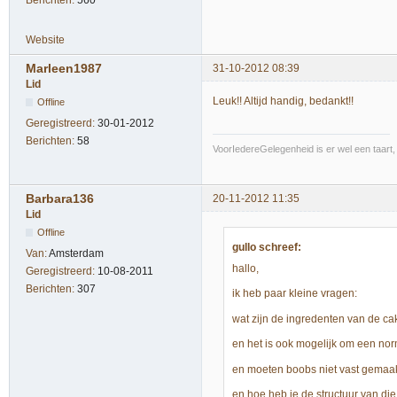
Website
Marleen1987
31-10-2012 08:39
Lid
Leuk!! Altijd handig, bedankt!!
Offline
Geregistreerd:
30-01-2012
Berichten:
58
VoorIedereGelegenheid is er wel een taart,
Barbara136
20-11-2012 11:35
Lid
Offline
gullo schreef:
Van:
Amsterdam
hallo,
Geregistreerd:
10-08-2011
Berichten:
307
ik heb paar kleine vragen:
wat zijn de ingredenten van de ca
en het is ook mogelijk om een no
en moeten boobs niet vast gemaakt
en hoe heb je de structuur van die