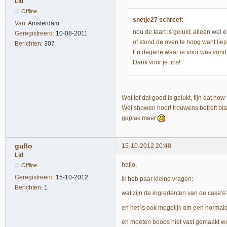
Lid
Offline
snetje27 schreef:
Van:
Amsterdam
nou de taart is gelukt, alleen wel 
Geregistreerd:
10-08-2011
of stond de oven te hoog want liep
Berichten:
307
En degene waar ie voor was vondt
Dank voor je tips!
Wat tof dat goed is gelukt, fijn dat ho
Wel showen hoor! trouwens betreft bla
geplak meer
gullo
15-10-2012 20:48
Lid
hallo,
Offline
Geregistreerd:
15-10-2012
ik heb paar kleine vragen:
Berichten:
1
wat zijn de ingredenten van de cake's
en het is ook mogelijk om een normal
en moeten boobs niet vast gemaakt wo