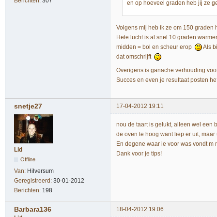
Berichten:
307
en op hoeveel graden heb jij ze 
Volgens mij heb ik ze om 150 graden het
Hete lucht is al snel 10 graden warme
midden = bol en scheur erop
Als b
dat omschrijft
Overigens is ganache verhouding voor p
Succes en even je resultaat posten h
snetje27
17-04-2012 19:11
nou de taart is gelukt, alleen wel een 
de oven te hoog want liep er uit, maar
En degene waar ie voor was vondt m m
Lid
Dank voor je tips!
Offline
Van:
Hilversum
Geregistreerd:
30-01-2012
Berichten:
198
Barbara136
18-04-2012 19:06