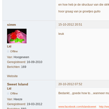
en hoe heb je de structuur van die str
hoor graag van je groetjes gullo
simm
15-10-2012 20:51
leuk
Lid
Offline
Van:
Hoogeveen
Geregistreerd:
16-09-2010
Berichten:
169
Website
Sweet Island
20-10-2012 07:52
Lid
Bedankt....goede how to....wanneer m
Offline
Van:
Heeze
Geregistreerd:
19-03-2012
www.facebook.com/islandsweet
http://w
Berichten:
560