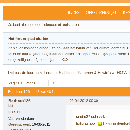
INDEX
GEBRUIKERSLIJST
REG
Je bent niet ingelogd.
Inloggen of registreren.
Het forum gaat sluiten
Aan alles komt een einde... zo ook aan het forum van DeLeuksteTaarten.nl. 
tot er de laatste jaren nog maar een enkel topic open was of geopend werd. Dit l
en gezelligheid afgelopen jaren! -XXX-
»
[HOW T
DeLeuksteTaarten.nl Forum
»
Sjablonen, Patronen & Howto's
Pagina's
Vorige
1
2
Berichten [ 26 tot 48 van 48 ]
Barbara136
09-04-2012 00:30
Lid
Offline
snetje27 schreef:
Van:
Amsterdam
haha ja hoor
! ik ga m donderd
Geregistreerd:
10-08-2011