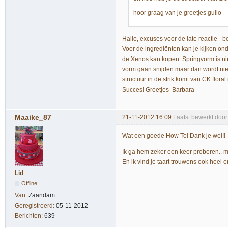
hoor graag van je groetjes gullo
Hallo, excuses voor de late reactie - b
Voor de ingrediënten kan je kijken ond
de Xenos kan kopen. Springvorm is niet 
vorm gaan snijden maar dan wordt nie
structuur in de strik komt van CK floral
Succes! Groetjes Barbara
Maaike_87
21-11-2012 16:09
Laatst bewerkt doo
Wat een goede How To! Dank je wel!
Ik ga hem zeker een keer proberen.. m
En ik vind je taart trouwens ook heel
Lid
Offline
Van:
Zaandam
Geregistreerd:
05-11-2012
Berichten:
639