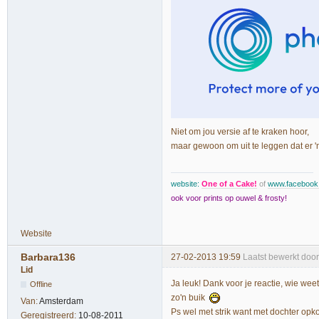
Niet om jou versie af te kraken hoor,
maar gewoon om uit te leggen dat er 
website:
One of a Cake!
of
www.faceboo
ook voor prints op ouwel & frosty!
Website
Barbara136
27-02-2013 19:59
Laatst bewerkt doo
Lid
Ja leuk! Dank voor je reactie, wie weet
Offline
zo'n buik
Van:
Amsterdam
Ps wel met strik want met dochter opk
Geregistreerd:
10-08-2011