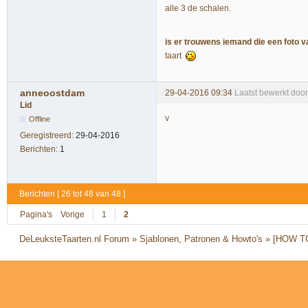
alle 3 de schalen.
is er trouwens iemand die een foto va
taart
anneoostdam
29-04-2016 09:34
Laatst bewerkt doo
Lid
v
Offline
Geregistreerd:
29-04-2016
Berichten:
1
Berichten [ 26 tot 48 van 48 ]
Pagina's
Vorige
1
2
DeLeuksteTaarten.nl Forum
»
Sjablonen, Patronen & Howto's
»
[HOW TO]