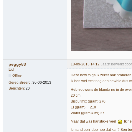
peggy83
18-09-2013 14:12
Laatst bewerkt doo
Lid
Deze how to ga ik zeker ook proberen
Offline
Ik ben wel echt nog een newbie dus vro
Geregistreerd:
30-06-2013
Berichten:
20
Heb trouwens de blanda nu in de oven 
20 cm:
Biscuitmix (gram) 270
Ei (gram) 210
Water (gram = ml) 27
Maar dat was hartstikke veel
Ik heb
Iemand een idee hoe dat kan? Ben ben