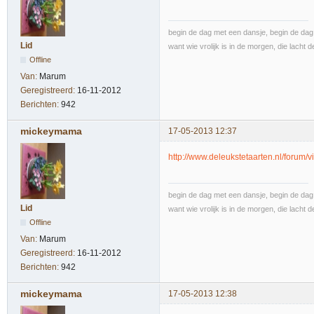
begin de dag met een dansje, begin de dag 
Lid
want wie vrolijk is in de morgen, die lacht d
Offline
Van:
Marum
Geregistreerd:
16-11-2012
Berichten:
942
mickeymama
17-05-2013 12:37
http://www.deleukstetaarten.nl/forum
begin de dag met een dansje, begin de dag 
Lid
want wie vrolijk is in de morgen, die lacht d
Offline
Van:
Marum
Geregistreerd:
16-11-2012
Berichten:
942
mickeymama
17-05-2013 12:38