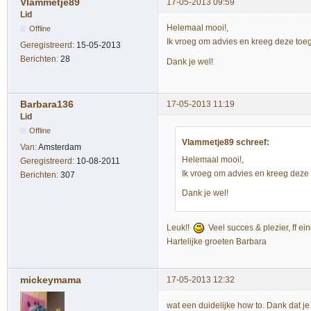
Vlammetje89
17-05-2013 09:59
Lid
Helemaal mooi!,
Offline
Ik vroeg om advies en kreeg deze toe
Geregistreerd:
15-05-2013
Berichten:
28
Dank je wel!
Barbara136
17-05-2013 11:19
Lid
Offline
Vlammetje89 schreef:
Van:
Amsterdam
Helemaal mooi!,
Geregistreerd:
10-08-2011
Ik vroeg om advies en kreeg deze 
Berichten:
307
Dank je wel!
Leuk!!
Veel succes & plezier, ff e
Hartelijke groeten Barbara
mickeymama
17-05-2013 12:32
wat een duidelijke how to. Dank dat je 