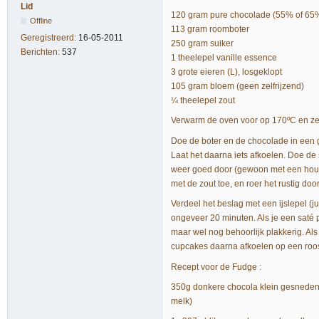
Lid
120 gram pure chocolade (55% of 65
Offline
113 gram roomboter
Geregistreerd:
16-05-2011
250 gram suiker
Berichten:
537
1 theelepel vanille essence
3 grote eieren (L), losgeklopt
105 gram bloem (geen zelfrijzend)
¼ theelepel zout
Verwarm de oven voor op 170ºC en zet
Doe de boter en de chocolade in een g
Laat het daarna iets afkoelen. Doe de 
weer goed door (gewoon met een houten
met de zout toe, en roer het rustig do
Verdeel het beslag met een ijslepel (
ongeveer 20 minuten. Als je een saté p
maar wel nog behoorlijk plakkerig. Als 
cupcakes daarna afkoelen op een roos
Recept voor de Fudge :
350g donkere chocola klein gesneden. 
melk)