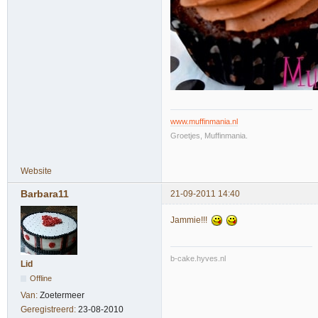
www.muffinmania.nl
Groetjes, Muffinmania.
Website
Barbara11
21-09-2011 14:40
Jammie!!!
b-cake.hyves.nl
Lid
Offline
Van:
Zoetermeer
Geregistreerd:
23-08-2010