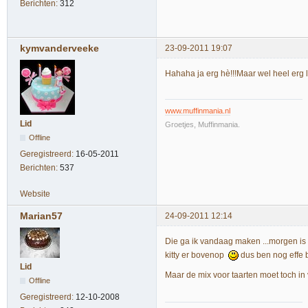
Berichten:
312
kymvanderveeke
23-09-2011 19:07
Hahaha ja erg hè!!!Maar wel heel erg l
www.muffinmania.nl
Lid
Groetjes, Muffinmania.
Offline
Geregistreerd:
16-05-2011
Berichten:
537
Website
Marian57
24-09-2011 12:14
Die ga ik vandaag maken ...morgen is 
kitty er bovenop
dus ben nog effe b
Lid
Maar de mix voor taarten moet toch i
Offline
Geregistreerd:
12-10-2008