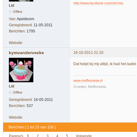
http://www.facebook.com/mirches
Lid
Offline
Van:
Apeldoorn
Geregistreerd:
11-05-2011
Berichten:
1795
Website
kymvanderveeke
16-10-2011 21:10
Dat helpt bij mij altijd, ik had het la
www.muffinmania.nl
Lid
Groetjes, Muffinmania.
Offline
Geregistreerd:
16-05-2011
Berichten:
537
Website
Berichten [ 1 tot 25 van 106 ]
Pagina's
1
2
3
4
5
Volgende