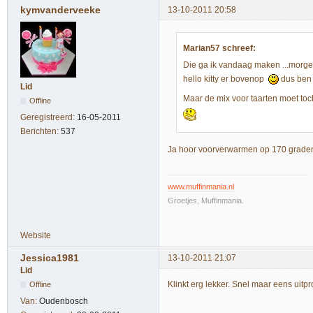
kymvanderveeke
13-10-2011 20:58
Marian57 schreef:
Die ga ik vandaag maken ...morgen
hello kitty er bovenop
dus ben 
Lid
Maar de mix voor taarten moet to
Offline
Geregistreerd:
16-05-2011
Berichten:
537
Ja hoor voorverwarmen op 170 grade
www.muffinmania.nl
Groetjes, Muffinmania.
Website
Jessica1981
13-10-2011 21:07
Lid
Klinkt erg lekker. Snel maar eens uitp
Offline
Van:
Oudenbosch