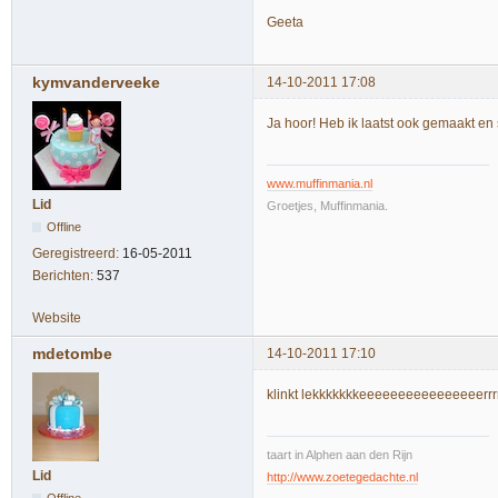
Geeta
kymvanderveeke
14-10-2011 17:08
Ja hoor! Heb ik laatst ook gemaakt en
www.muffinmania.nl
Lid
Groetjes, Muffinmania.
Offline
Geregistreerd:
16-05-2011
Berichten:
537
Website
mdetombe
14-10-2011 17:10
klinkt lekkkkkkkeeeeeeeeeeeeeeeerrrrrr
taart in Alphen aan den Rijn
Lid
http://www.zoetegedachte.nl