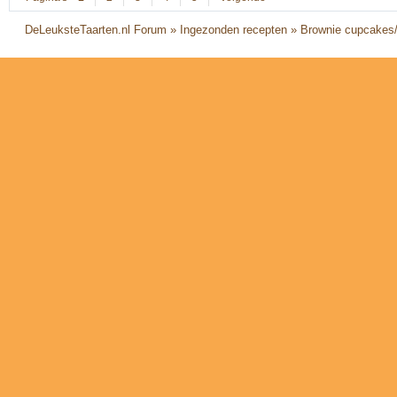
DeLeuksteTaarten.nl Forum
»
Ingezonden recepten
»
Brownie cupcakes/