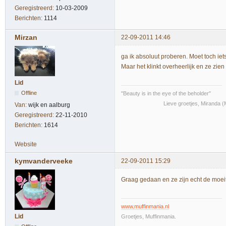
Geregistreerd:
10-03-2009
Berichten:
1114
Mirzan
22-09-2011 14:46
ga ik absoluut proberen. Moet toch i
Maar het klinkt overheerlijk en ze zien
Lid
Offline
"Beauty is in the eye of the beholder"
Lieve groetjes, Miranda (Mi
Van:
wijk en aalburg
Geregistreerd:
22-11-2010
Berichten:
1614
Website
kymvanderveeke
22-09-2011 15:29
Graag gedaan en ze zijn echt de moeit
www.muffinmania.nl
Lid
Groetjes, Muffinmania.