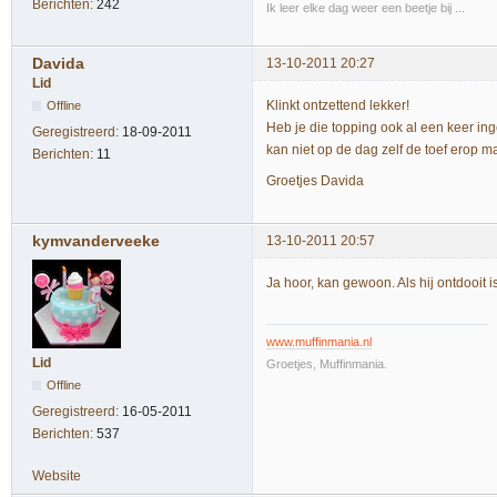
Berichten:
242
Ik leer elke dag weer een beetje bij ...
Davida
13-10-2011 20:27
Lid
Klinkt ontzettend lekker!
Offline
Heb je die topping ook al een keer ing
Geregistreerd:
18-09-2011
kan niet op de dag zelf de toef erop m
Berichten:
11
Groetjes Davida
kymvanderveeke
13-10-2011 20:57
Ja hoor, kan gewoon. Als hij ontdooit 
www.muffinmania.nl
Lid
Groetjes, Muffinmania.
Offline
Geregistreerd:
16-05-2011
Berichten:
537
Website