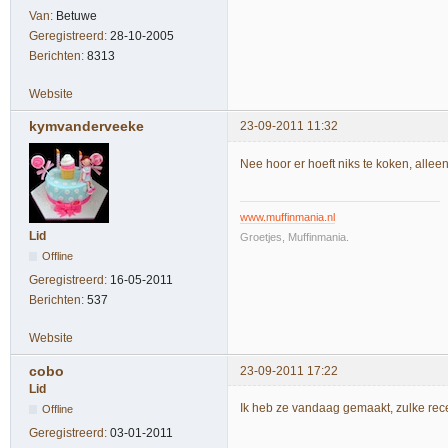
Van:
Betuwe
Geregistreerd:
28-10-2005
Berichten:
8313
Website
kymvanderveeke
23-09-2011 11:32
Nee hoor er hoeft niks te koken, allee
www.muffinmania.nl
Lid
Groetjes, Muffinmania.
Offline
Geregistreerd:
16-05-2011
Berichten:
537
Website
cobo
23-09-2011 17:22
Lid
Ik heb ze vandaag gemaakt, zulke re
Offline
Geregistreerd:
03-01-2011