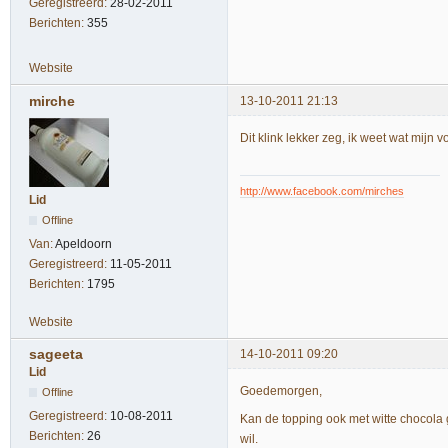
Geregistreerd:
28-02-2011
Berichten:
355
Website
mirche
13-10-2011 21:13
Dit klink lekker zeg, ik weet wat mijn
http://www.facebook.com/mirches
Lid
Offline
Van:
Apeldoorn
Geregistreerd:
11-05-2011
Berichten:
1795
Website
sageeta
14-10-2011 09:20
Lid
Goedemorgen,
Offline
Geregistreerd:
10-08-2011
Kan de topping ook met witte chocola
Berichten:
26
wil.