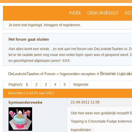
INDEX
GEBRUIKERSLIJST
REG
Je bent niet ingelogd.
Inloggen of registreren.
Het forum gaat sluiten
Aan alles komt een einde... zo ook aan het forum van DeLeuksteTaarten.nl. 
tot er de laatste jaren nog maar een enkel topic open was of geopend werd. Dit l
en gezelligheid afgelopen jaren! -XXX-
»
Brownie cupcak
DeLeuksteTaarten.nl Forum
»
Ingezonden recepten
Pagina's
1
2
3
4
5
Volgende
Berichten [ 1 tot 25 van 106 ]
kymvanderveeke
21-09-2011 11:56
Ook hier weer een goddelijk recept!!! E
Topping is Chocolade Fudge boterroom,
Ingrediënten :