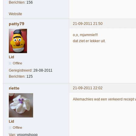
Berichten:
156
Website
patty79
21-09-2011 21:50
o,o, mjammie!!!
dat ziet er lekker uit.
Lid
Offline
Geregistreerd:
28-08-2011
Berichten:
125
riette
21-09-2011 22:02
Allemachies wat een verkeerd recept v
Lid
Offline
Van:
vroomshoop