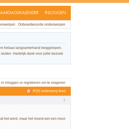
JAARDAGSKALENDER
INLOGGEN
derwerpen
Onbeantwoorde onderwerpen
forum helaas langzamerhand leeggelopen,
sluiten. Hartelijk dank voor jullie bezoek
t in
inloggen
or
registreren
om te reageren
RSS onderwerp feed
1
wat het werd, maar het moest wel een mooi