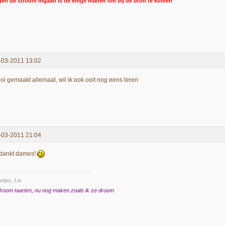
gen de stroom ingaan is de enige manier om bij de bron te komen
-03-2011 13:02
oi gemaakt allemaal, wil ik ook ooit nog eens leren
-03-2011 21:04
dankt dames!
etjes, Lis
droom taarten, nu nog maken zoals ik ze droom