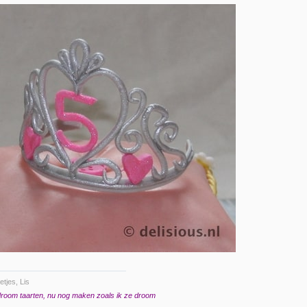
etjes, Lis
droom taarten, nu nog maken zoals ik ze droom