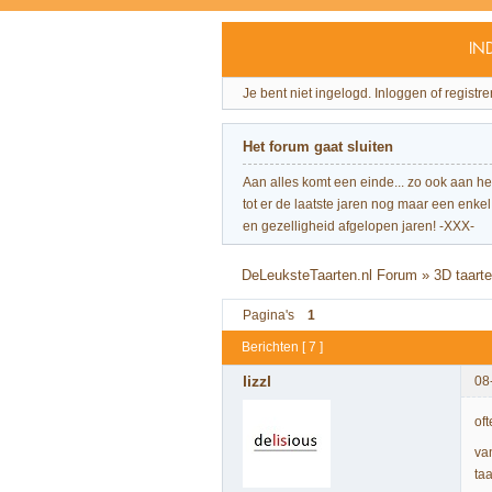
IN
Je bent niet ingelogd.
Inloggen of registre
Het forum gaat sluiten
Aan alles komt een einde... zo ook aan h
tot er de laatste jaren nog maar een enkel 
en gezelligheid afgelopen jaren! -XXX-
DeLeuksteTaarten.nl Forum
»
3D taart
Pagina's
1
Berichten [ 7 ]
lizzl
08
of
va
taa