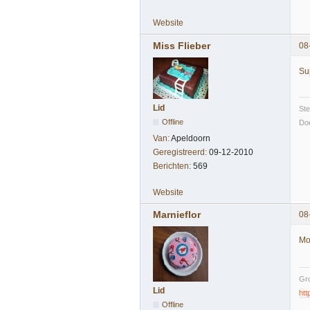
Website
Miss Flieber
08
Sup
Lid
St
Offline
Doe
Van:
Apeldoorn
Geregistreerd:
09-12-2010
Berichten:
569
Website
Marnieflor
08
Mo
Gro
Lid
htt
Offline