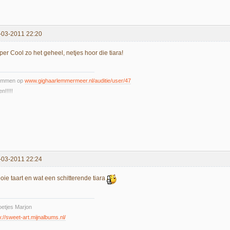
-03-2011 22:20
er Cool zo het geheel, netjes hoor die tiara!
emmen op
www.gighaarlemmermeer.nl/auditie/user/47
n!!!!!
-03-2011 22:24
oie taart en wat een schitterende tiara
etjes Marjon
p://sweet-art.mijnalbums.nl/