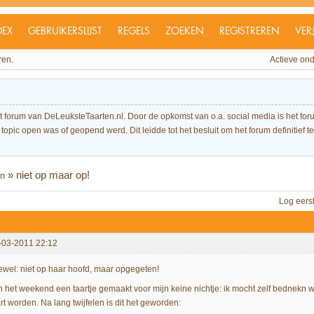
DEX
GEBRUIKERSLIJST
REGELS
ZOEKEN
REGISTREREN
VER
ren.
Actieve on
et forum van DeLeuksteTaarten.nl. Door de opkomst van o.a. social media is het 
topic open was of geopend werd. Dit leidde tot het besluit om het forum definitief te 
»
niet op maar op!
en
Log eers
-03-2011 22:12
tewel: niet op haar hoofd, maar opgegeten!
n het weekend een taartje gemaakt voor mijn keine nichtje: ik mocht zelf bednekn 
rt worden. Na lang twijfelen is dit het geworden: