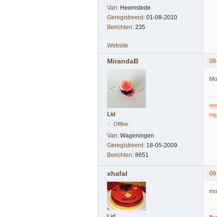
Van:
Heemstede
Geregistreerd:
01-08-2010
Berichten:
235
Website
MirandaB
08
Mo
www
Lid
htt
Offline
Van:
Wageningen
Geregistreerd:
18-05-2009
Berichten:
8651
xhafal
09
mo
Lid