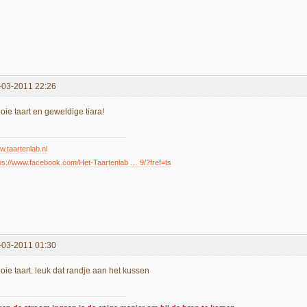
-03-2011 22:26
oie taart en geweldige tiara!
.taartenlab.nl
ps://www.facebook.com/Het-Taartenlab … 9/?fref=ts
-03-2011 01:30
oie taart. leuk dat randje aan het kussen