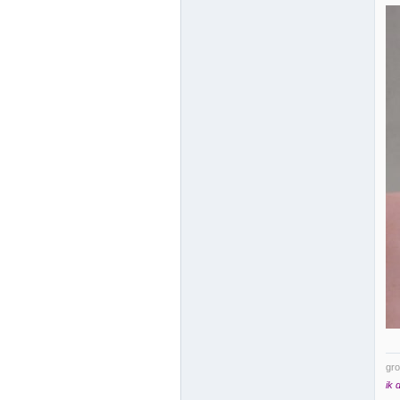
gro
ik 