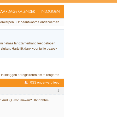
JAARDAGSKALENDER
INLOGGEN
derwerpen
Onbeantwoorde onderwerpen
forum helaas langzamerhand leeggelopen,
sluiten. Hartelijk dank voor jullie bezoek
t in
inloggen
or
registreren
om te reageren
RSS onderwerp feed
1
k een Audi Q5 kon maken? Uhhhhhhm...