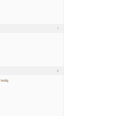
7
8
lastig.