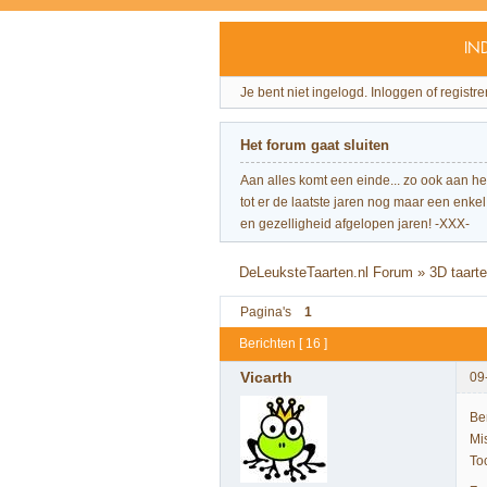
IN
Je bent niet ingelogd.
Inloggen of registre
Het forum gaat sluiten
Aan alles komt een einde... zo ook aan h
tot er de laatste jaren nog maar een enkel 
en gezelligheid afgelopen jaren! -XXX-
DeLeuksteTaarten.nl Forum
»
3D taart
Pagina's
1
Berichten [ 16 ]
Vicarth
09
Be
Mi
To