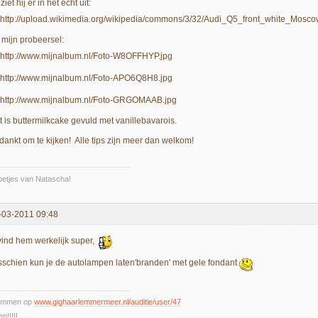
ziet hij er in het echt uit:
 mijn probeersel:
t is buttermilkcake gevuld met vanillebavarois.
dankt om te kijken! Alle tips zijn meer dan welkom!
etjes van Natascha!
-03-2011 09:48
 vind hem werkelijk super,
sschien kun je de autolampen laten'branden' met gele fondant
emmen op
www.gighaarlemmermeer.nl/auditie/user/47
n!!!!!