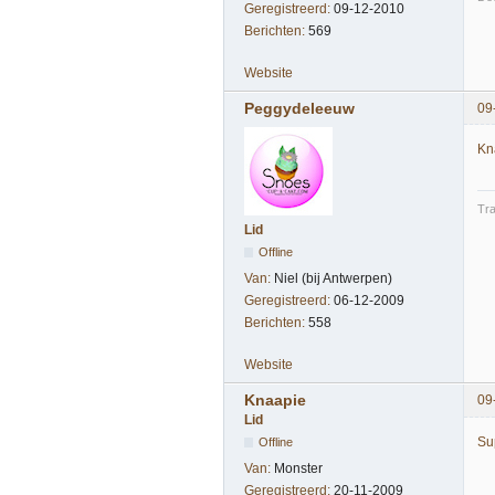
Geregistreerd:
09-12-2010
Berichten:
569
Website
Peggydeleeuw
09
Kn
Tra
Lid
Offline
Van:
Niel (bij Antwerpen)
Geregistreerd:
06-12-2009
Berichten:
558
Website
Knaapie
09
Lid
Su
Offline
Van:
Monster
Geregistreerd:
20-11-2009