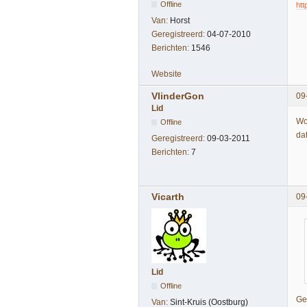
Offline
htt
Van:
Horst
Geregistreerd:
04-07-2010
Berichten:
1546
Website
VlinderGon
09
Lid
Wo
Offline
da
Geregistreerd:
09-03-2011
Berichten:
7
Vicarth
09
Lid
Offline
Ge
Van:
Sint-Kruis (Oostburg)