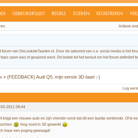
DEX
GEBRUIKERSLIJST
REGELS
ZOEKEN
REGISTREREN
VER
ren.
Actieve on
et forum van DeLeuksteTaarten.nl. Door de opkomst van o.a. social media is het 
topic open was of geopend werd. Dit leidde tot het besluit om het forum definitief te 
»
(FEEDBACK) Audi Q5, mijn eerste 3D-taart :-)
en
Log eers
-03-2011 09:44
rt krijgt een nieuwe auto en zijn vriendin vond dat dit een taartje verdiende. Of i
sschien
Nog nooit in 3D gewerkt
ch maar een poging gewaagd!