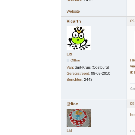
Berichten:
2476
Website
Vicarth
09
Lid
He
Offline
ve
Van:
Sint-Kruis (Oostburg)
ik
Geregistreerd:
08-09-2010
Berichten:
2443
Gro
@lice
09
he
Lid
Hee