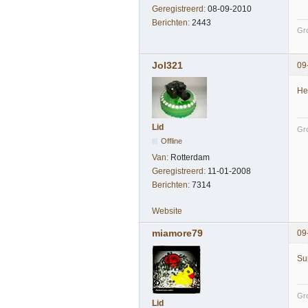
Geregistreerd:
08-09-2010
Berichten:
2443
Gro
Jol321
09
He
Lid
Gro
Offline
Van:
Rotterdam
Geregistreerd:
11-01-2008
Berichten:
7314
Website
miamore79
09
Sup
Gro
Lid