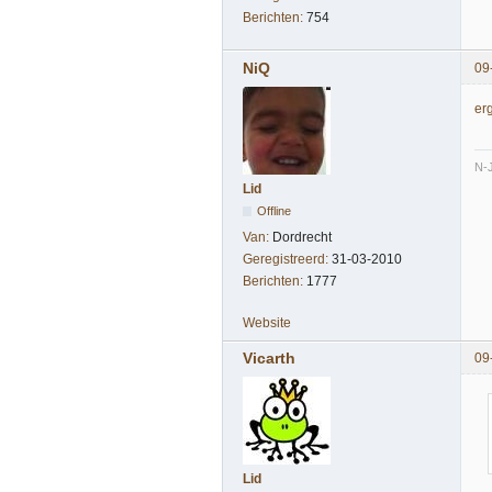
Berichten:
754
NiQ
09
er
N-
Lid
Offline
Van:
Dordrecht
Geregistreerd:
31-03-2010
Berichten:
1777
Website
Vicarth
09
Lid