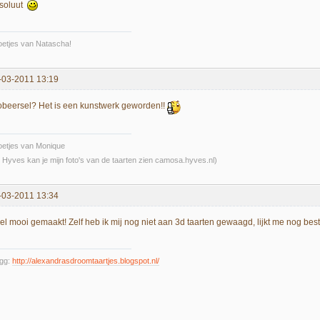
soluut
etjes van Natascha!
-03-2011 13:19
obeersel? Het is een kunstwerk geworden!!
oetjes van Monique
 Hyves kan je mijn foto's van de taarten zien camosa.hyves.nl)
-03-2011 13:34
el mooi gemaakt! Zelf heb ik mij nog niet aan 3d taarten gewaagd, lijkt me nog best 
ogg:
http://alexandrasdroomtaartjes.blogspot.nl/