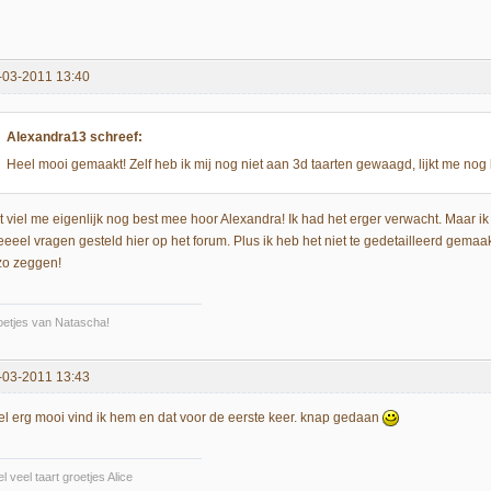
-03-2011 13:40
Alexandra13 schreef:
Heel mooi gemaakt! Zelf heb ik mij nog niet aan 3d taarten gewaagd, lijkt me nog b
t viel me eigenlijk nog best mee hoor Alexandra! Ik had het erger verwacht. Maar i
eeeel vragen gesteld hier op het forum. Plus ik heb het niet te gedetailleerd gema
 zo zeggen!
etjes van Natascha!
-03-2011 13:43
el erg mooi vind ik hem en dat voor de eerste keer. knap gedaan
l veel taart groetjes Alice