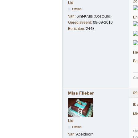
Zo 
Lid
Offline
Van:
Sint-Kruis (Oostburg)
En
Geregistreerd:
08-09-2010
Berichten:
2443
He
Be
Gro
Miss Flieber
09
Ik
Mi
Lid
Offline
St
Van:
Apeldoorn
Doe