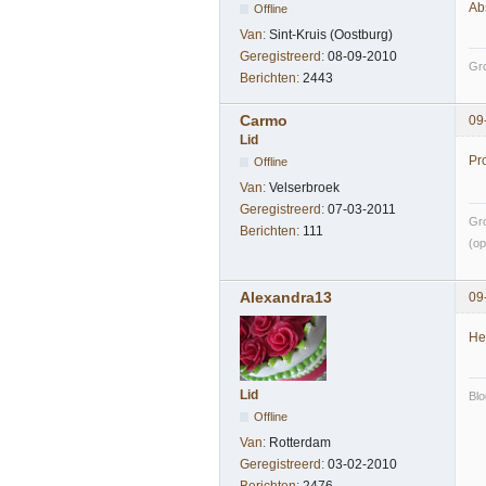
Ab
Offline
Van:
Sint-Kruis (Oostburg)
Geregistreerd:
08-09-2010
Gro
Berichten:
2443
Carmo
09
Lid
Pr
Offline
Van:
Velserbroek
Geregistreerd:
07-03-2011
Gr
Berichten:
111
(op
Alexandra13
09
He
Lid
Bl
Offline
Van:
Rotterdam
Geregistreerd:
03-02-2010