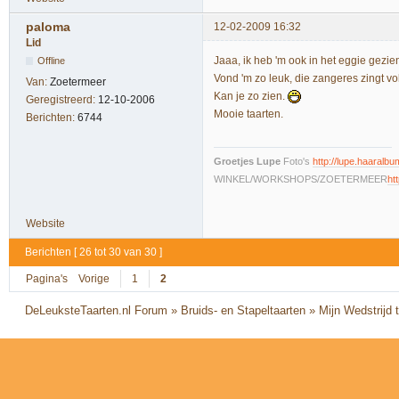
paloma
12-02-2009 16:32
Lid
Jaaa, ik heb 'm ook in het eggie gezie
Offline
Vond 'm zo leuk, die zangeres zingt vo
Van:
Zoetermeer
Kan je zo zien.
Geregistreerd:
12-10-2006
Mooie taarten.
Berichten:
6744
Groetjes Lupe
Foto's
http://lupe.haaralbum
WINKEL/WORKSHOPS/ZOETERMEER
ht
Website
Berichten [ 26 tot 30 van 30 ]
Pagina's
Vorige
1
2
DeLeuksteTaarten.nl Forum
»
Bruids- en Stapeltaarten
»
Mijn Wedstrijd 