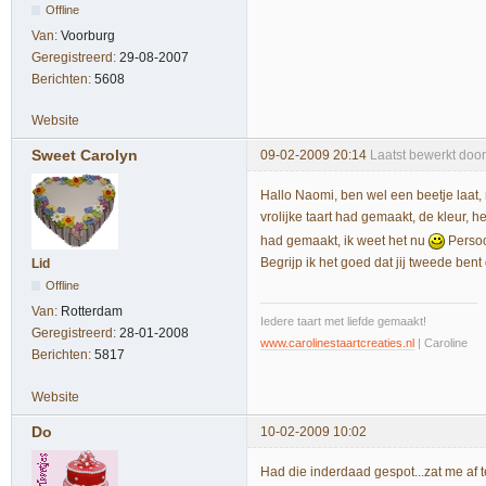
Offline
Van:
Voorburg
Geregistreerd:
29-08-2007
Berichten:
5608
Website
Sweet Carolyn
09-02-2009 20:14
Laatst bewerkt doo
Hallo Naomi, ben wel een beetje laat, 
vrolijke taart had gemaakt, de kleur, h
had gemaakt, ik weet het nu
Persoon
Begrijp ik het goed dat jij tweede ben
Lid
Offline
Van:
Rotterdam
Iedere taart met liefde gemaakt!
Geregistreerd:
28-01-2008
www.carolinestaartcreaties.nl
| Caroline
Berichten:
5817
Website
Do
10-02-2009 10:02
Had die inderdaad gespot...zat me af t