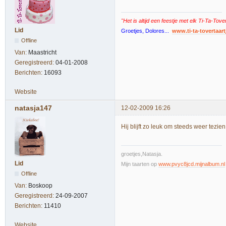
"Het is altijd een feestje met elk Ti-Ta-Tove
Lid
Groetjes, Dolores...
www.ti-ta-tovertaart
Offline
Van:
Maastricht
Geregistreerd:
04-01-2008
Berichten:
16093
Website
natasja147
12-02-2009 16:26
Hij blijft zo leuk om steeds weer tezien
groetjes,Natasja.
Lid
Mijn taarten op
www.pvyc8jcd.mijnalbum.nl
Offline
Van:
Boskoop
Geregistreerd:
24-09-2007
Berichten:
11410
Website