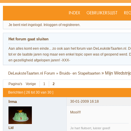
INDEX
GEBRUIKERSLIJST
REG
Je bent niet ingelogd.
Inloggen of registreren.
Het forum gaat sluiten
Aan alles komt een einde... zo ook aan het forum van DeLeuksteTaarten.nl. 
tot er de laatste jaren nog maar een enkel topic open was of geopend werd. Dit l
en gezelligheid afgelopen jaren! -XXX-
»
Mijn Wedstrij
DeLeuksteTaarten.nl Forum
»
Bruids- en Stapeltaarten
Pagina's
Vorige
1
2
Berichten [ 26 tot 30 van 30 ]
Irma
30-01-2009 16:18
Mooi!!!
Lid
Je hart fluitsert, luister goed!